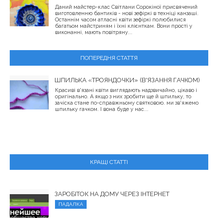
Даний майстер-клас Світлани Сорокіної присвячений
виготовленню бантиків - нові зефіркі в техніці канзаші.
Останнім часом атласні квіти зефіркі полюбилися
багатьом майстриням і їхні клієнткам. Вони прості у
виконанні, мають повітряну...
ПОПЕРЕДНЯ СТАТТЯ
ШПИЛЬКА «ТРОЯНДОЧКИ» (В'ЯЗАННЯ ГАЧКОМ)
Красиві в'язані квіти виглядають надзвичайно, цікаво і
оригінально. А якщо з них зробити ще й шпильку, то
зачіска стане по-справжньому святковою. ми зв'яжемо
шпильку гачком. І вона буде у нас...
КРАЩІ СТАТТІ
ЗАРОБІТОК НА ДОМУ ЧЕРЕЗ ІНТЕРНЕТ
ПАДАЛКА