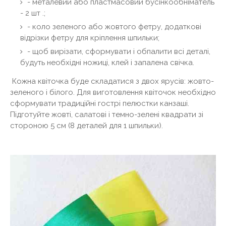
- металевий або пластмасовий бусінкообніматель
- 2 шт .;
- коло зеленого або жовтого фетру, додаткові
відрізки фетру для кріплення шпильки;
- щоб вирізати, сформувати і обпалити всі деталі,
будуть необхідні ножиці, клей і запалена свічка.
Кожна квіточка буде складатися з двох ярусів: жовто-
зеленого і білого. Для виготовлення квіточок необхідно
сформувати традиційні гострі пелюстки канзаші.
Підготуйте жовті, салатові і темно-зелені квадрати зі
стороною 5 см (8 деталей для 1 шпильки).