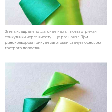
Зігніть квадрати по діагоналі навпіл, потім отримані
трикутники через висоту - ще раз навпіл. Три
різнокольорові трикутні заготовки стануть основою
гострого пелюстки.