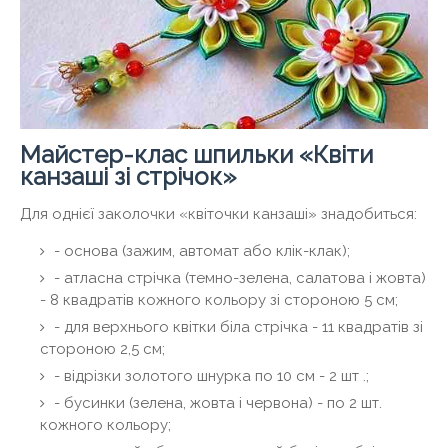
Майстер-клас шпильки «Квіти
канзаші зі стрічок»
Для однієї заколочки «квіточки канзаші» знадобиться:
- основа (зажим, автомат або клік-клак);
- атласна стрічка (темно-зелена, салатова і жовта)
- 8 квадратів кожного кольору зі стороною 5 см;
- для верхнього квітки біла стрічка - 11 квадратів зі
стороною 2,5 см;
- відрізки золотого шнурка по 10 см - 2 шт .;
- бусинки (зелена, жовта і червона) - по 2 шт.
кожного кольору;