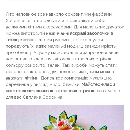
Літо наповнює все навколо соковитими фарбами.
Хочеться ошатно одягатися, прикрашати себе
всілякими літніми аксесуарами. Для маленьких дівчаток
можна виготовити незвичайні
яскраві заколочки в
техніці канзаші
своїми руками. Такі аксесуари
порадують їх, адже маленькі модниці завжди мріють
про обновці. У цьому майстер-класі запропонований
варіант виготовлення квіточок з атласних стрічок
кольору соковитої зелені. Такі вироби можуть стати
основою заколочок для волосся, які цілком можна
вважати літніми. Доповнює композицію мультяшна
серединка у вигляді милої бджілки.
Майстер-клас з
виготовлення шпильок з атласних стрічок
підготувала
для вас Світлана Сорокіна.