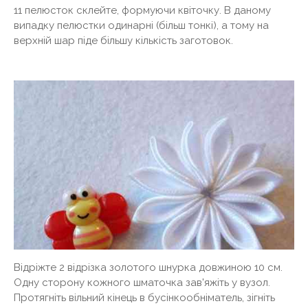
11 пелюсток склейте, формуючи квіточку. В даному
випадку пелюстки одинарні (більш тонкі), а тому на
верхній шар піде більшу кількість заготовок.
Відріжте 2 відрізка золотого шнурка довжиною 10 см.
Одну сторону кожного шматочка зав'яжіть у вузол.
Протягніть вільний кінець в бусінкообніматель, зігніть