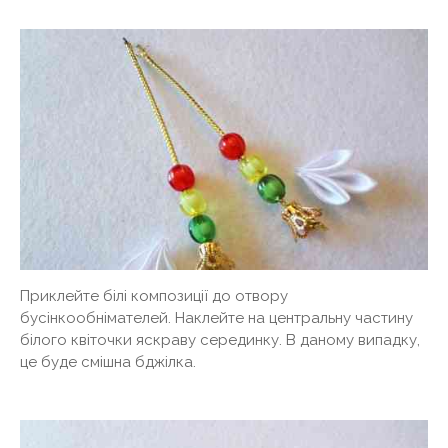
Приклейте білі композиції до отвору
бусінкообнімателей. Наклейте на центральну частину
білого квіточки яскраву серединку. В даному випадку,
це буде смішна бджілка.