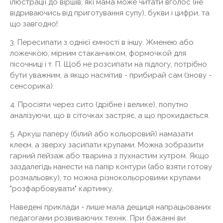
ілюстрації до віршів, які мама може читати вголос (не
відриваючись від приготування супу), букви і цифри, та
що завгодно!
3. Пересипати з однієї ємності в іншу. Жменею або
ложечкою, мірним стаканчиком, формочкой для
пісочниці і т. П. Щоб не розсипати на підлогу, потрібно
бути уважним, а якщо насмітив - прибирай сам (знову -
сенсорика).
4. Просіяти через сито (дрібне і велике), попутно
аналізуючи, що в сіточках застряє, а що прокидається.
5. Аркуш паперу (білий або кольоровий) намазати
клеєм, а зверху засипати крупами. Можна зобразити
гарний пейзаж або тварина з пухнастим хутром. Якщо
заздалегідь нанести на папір контури (або взяти готову
розмальовку), то можна різнокольоровими крупами
"розфарбовувати" картинку.
Наведені приклади - лише мала дещиця напрацьованих
педагогами розвиваючих технік. При бажанні ви