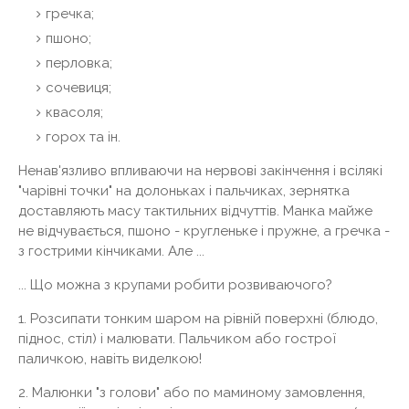
гречка;
пшоно;
перловка;
сочевиця;
квасоля;
горох та ін.
Ненав'язливо впливаючи на нервові закінчення і всілякі
"чарівні точки" на долоньках і пальчиках, зернятка
доставляють масу тактильних відчуттів. Манка майже
не відчувається, пшоно - кругленьке і пружне, а гречка -
з гострими кінчиками. Але ...
... Що можна з крупами робити розвиваючого?
1. Розсипати тонким шаром на рівній поверхні (блюдо,
піднос, стіл) і малювати. Пальчиком або гострої
паличкою, навіть виделкою!
2. Малюнки "з голови" або по маминому замовлення,