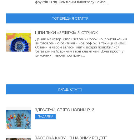
фруктів і ягід. Ось тільки винограду немає...
ПОПЕРЕДНЯ СТАТТЯ
ШПИЛЬКИ «ЗЕФІРКІ» ЗІ СТРІЧОК
Даний майстер-клас Світлани Сорокіної присвячений
виготовленню бантиків - нові зефіркі в техніці канзаші.
Останнім часом атласні квіти зефіркі полюбилися
багатьом майстриням і їхні клієнткам. Вони прості у
виконанні, мають повітряну...
КРАЩІ СТАТТІ
ЗДРАСТУЙ, СВЯТО НОВИЙ РІК!
ПАДАЛКА
ЗАСОЛКА КАВУНІВ НА ЗИМУ РЕЦЕПТ