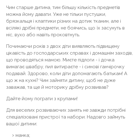
Чим старше дитина, тим більшу кількість предметів
можна йому давати. Уже не тільки пустушки,
брязкальця і ​​клаптики різних на дотик тканин, але і
всілякі дрібні предмети, не боячись, що їх засунуть в
ніс, вухо або навіть проковтнуть.
Починаючи років з двох діти виявляють підвищену
цікавість до господарських справах і домашнім заходів,
що проводяться мамою. Миєте підлоги - і дочка
вимагає швабру, пил витираєте - і синові ганчірочку
подавай. Здорово, коли діти допомагають батькам! А
що ж на кухні? Чим зайняти дитину, щоб не дуже
заважав, та ще й моторику дрібну розвивав?
Дайте йому пограти з крупами!
Для веселих розвиваючих занять не завжди потрібні
спеціалізовані пристрої та набори. Надовго займуть
вашої дитини:
манка;