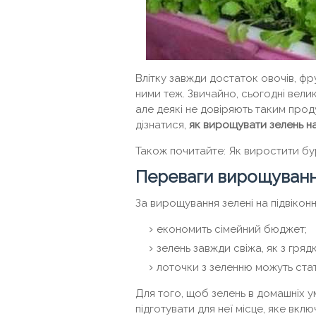
Влітку завжди достаток овочів, фру
ними теж. Звичайно, сьогодні вели
але деякі не довіряють таким про
дізнатися,
як вирощувати зелень на 
Також почитайте: Як виростити бур
Переваги вирощуванн
За вирощування зелені на підвіконн
економить сімейний бюджет;
зелень завжди свіжа, як з грядк
лоточки з зеленню можуть стат
Для того, щоб зелень в домашніх 
підготувати для неї місце, яке вклю