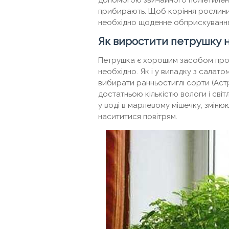
допомогою звичайного поліетилено
прибирають. Щоб коріння рослини шв
необхідно щоденне обприскуванн
Як виростити петрушку н
Петрушка є хорошим засобом проти
необхідно. Як і у випадку з салат
вибирати ранньостиглі сорти (Астра
достатньою кількістю вологи і сві
у воді в марлевому мішечку, зміню
насититися повітрям.