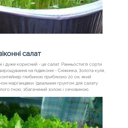
іконні салат
 і дуже корисний - це салат. Ранньостиглі сорти
вирощування на підвіконні - Сніжинка, Золота куля,
де контейнер глибиною приблизно 20 см, який
ном марганцівки. Ідеальним грунтом для салату
рілого гною, збагачений золою і сечовиною.