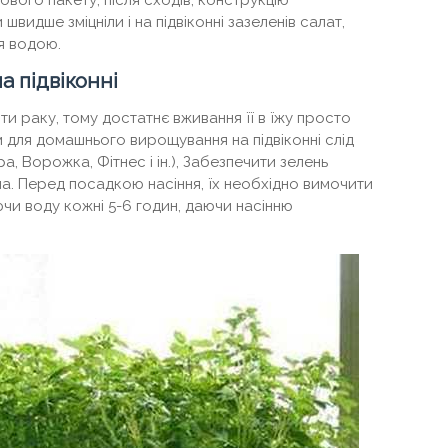
вого пакету, після сходів, конструкцію
идше зміцніли і на підвіконні зазеленів салат,
я водою.
а підвіконні
 раку, тому достатнє вживання її в їжу просто
ом для домашнього вирощування на підвіконні слід
, Ворожка, Фітнес і ін.), Забезпечити зелень
тла. Перед посадкою насіння, їх необхідно вимочити
ючи воду кожні 5-6 годин, даючи насінню