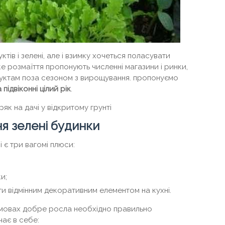
ктів і зелені, але і взимку хочеться поласувати
ке розмаїття пропонують численні магазини і ринки,
дуктам поза сезоном з вирощування. пропонуємо
підвіконні цілий рік
.
як на дачі у відкритому грунті
я зелені будинки
і є три вагомі плюси:
и;
и відмінним декоративним елементом на кухні.
умовах добре росла необхідно правильно
чає в себе: