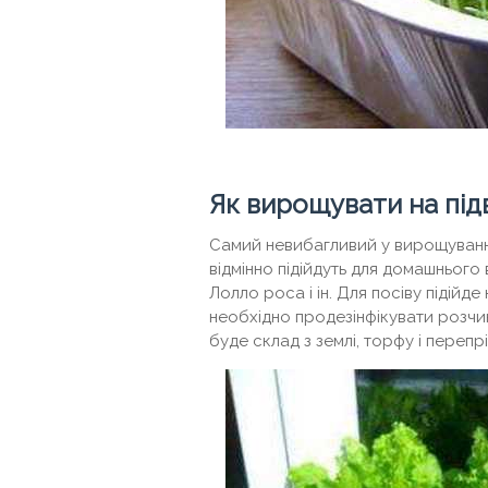
Як вирощувати на підв
Самий невибагливий у вирощуванні
відмінно підійдуть для домашнього 
Лолло роса і ін. Для посіву підій
необхідно продезінфікувати розчи
буде склад з землі, торфу і переп