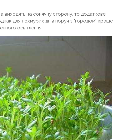
кна виходять на сонячну сторону, то додаткове
однак для похмурих днів поруч з "городом" краще
енного освітлення.