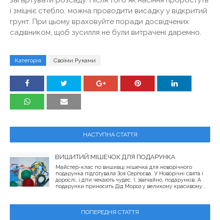
загартувати розсаду. Після того як насіння проростуть
і зміцніє стебло, можна проводити висадку у відкритий
грунт. При цьому враховуйте поради досвідчених
садівником, щоб зусилля не були витрачені даремно.
Категорія
Своїми Руками
НАСТУПНА СТАТТЯ
ВИШИТИЙ МІШЕЧОК ДЛЯ ПОДАРУНКА
Майстер-клас по вишивці мішечка для новорічного
подарунка підготувала Зоя Сергєєва. У Новорічні свята і
дорослі, і діти чекають чудес. І, звичайно, подарунків. А
подарунки приносить Дід Мороз у великому красивому...
ПОПЕРЕДНЯ СТАТТЯ