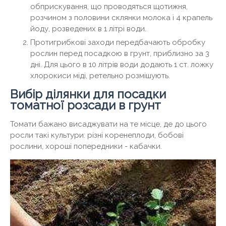
обприскування, що проводяться щотижня,
розчином з половини склянки молока і 4 крапель
йоду, розведених в 1 літрі води.
Протигрибкові заходи передбачають обробку
рослин перед посадкою в грунт, приблизно за 3
дні. Для цього в 10 літрів води додають 1 ст. ложку
хлорокиси міді, ретельно розмішують.
Вибір ділянки для посадки
томатної розсади в грунт
Томати бажано висаджувати на те місце, де до цього
росли такі культури: різні коренеплоди, бобові
рослини, хороші попередники - кабачки.