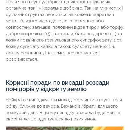
Після чого грунт удобрюють, використовуючи як
органічне, так і мінеральне добриво. Так, на глинистих і
суглинних грунтах вноситься на кожен квадратний
метр - близько відра дозрілого перегною або
компостних залишків; половини відра тирси або торфу,
добре випревшіх; 0.5 літра золи, бажано деревної; 3 ст.
ложки подвійного гранульованого суперфосфату; 1 ст.
ложку сульфату калію, а також сульфату магнію; 1 ч.
Ложку сечовини. Далі земля перекопується,
розрівнюється.
Корисні поради по висадці розсади
помідорів у відкриту землю
Найкраще висаджувати молоді рослинки в грунт після
обіду, ближче до вечора. Бажано вибрати для цього
похмурий день. В цьому випадку розсада буде менше
хворіти, легше адаптується до нових умов.