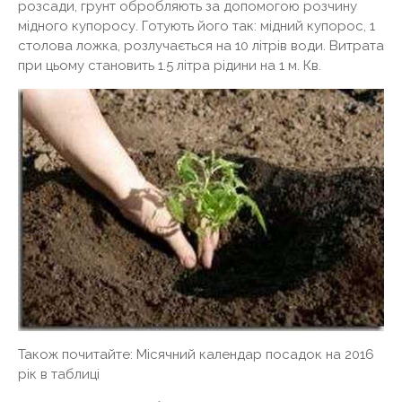
розсади, грунт обробляють за допомогою розчину
мідного купоросу. Готують його так: мідний купорос, 1
столова ложка, розлучається на 10 літрів води. Витрата
при цьому становить 1.5 літра рідини на 1 м. Кв.
Також почитайте: Місячний календар посадок на 2016
рік в таблиці