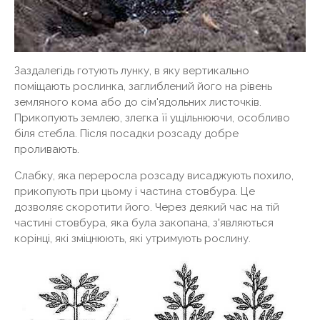
Заздалегідь готують лунку, в яку вертикально
поміщають рослинка, заглиблений його на рівень
земляного кома або до сім'ядольних листочків.
Прикопують землею, злегка її ущільнюючи, особливо
біля стебла. Після посадки розсаду добре
проливають.
Слабку, яка переросла розсаду висаджують похило,
прикопують при цьому і частина стовбура. Це
дозволяє скоротити його. Через деякий час на тій
частині стовбура, яка була закопана, з'являються
корінці, які зміцнюють, які утримують рослину.