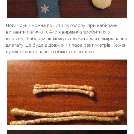
Ноги і руки можна пошити як голову (при набиванні
вставити палички!), Але я вирішила зробити їх з
шпагату. Шаблони ніг можуть служити для відмірювання
шпагату. Це буде 2 довжини + пара сантиметрів. Кожен
пучок скласти навпіл і обмотати ниткою.