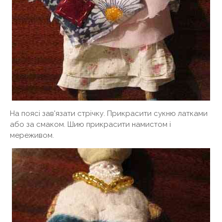
На поясі зав'язати стрічку. Прикрасити сукню латками
або за смаком. Шию прикрасити намистом і
мереживом.