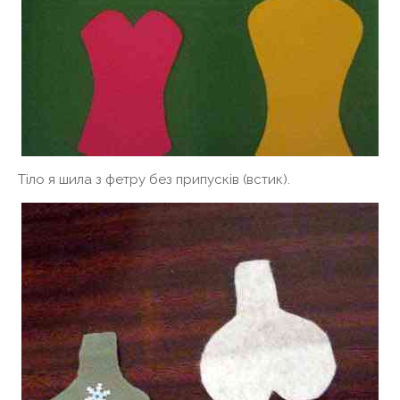
Тіло я шила з фетру без припусків (встик).