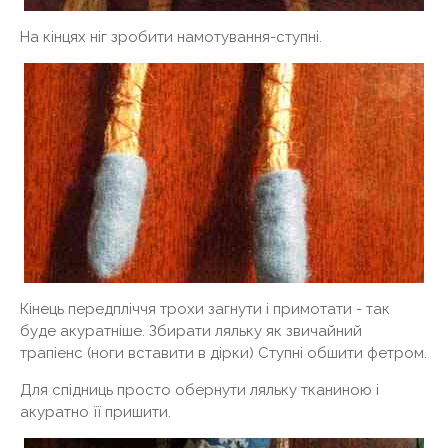
На кінцях ніг зробити намотування-ступні.
Кінець передпліччя трохи загнути і примотати - так
буде акуратніше. Збирати ляльку як звичайний
трапіенс (ноги вставити в дірки) Ступні обшити фетром.
Для спідниць просто обернути ляльку тканиною і
акуратно її пришити.