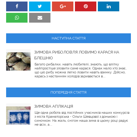
НАСТУПНА СТАТТЯ
ЗИМОВА РИБОЛОВЛЯ ЛОВИМО КАРАСЯ НА
БЛЕШНЮ
Багато рибалки, навіть любителі, знають, що влітку
найпростіше зловити саме карася. Однак мало хто знає,
що цю рибу можна легко ловити навіть взимку. Дійсно,
карась з настанням холодів заривається в...
ПОПЕРЕДНЯ СТАТТЯ
ЗИМОВА АПЛІКАЦІЯ
Ще одна робота від постійних учасників наших конкурсів
з міста Краматорська - Ольги Шевцової з донькою і
синочком. На жаль, снігом наша зима в цьому році радує
не всіх, а...