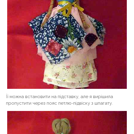
Її можна встановити на підставку, але я вирішила
пропустити через пояс петлю-підвіску з шпагату.