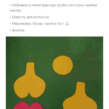
Набивка (у мене відходи грубої мотузки, майже
пакля),
Шерсть для волосся,
Мереживо, бісер, паєтки та т. Д.,
форма.