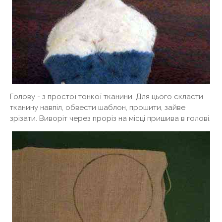
Голову - з простої тонкої тканини. Для цього скласти
тканину навпіл, обвести шаблон, прошити, зайве
зрізати. Виворіт через проріз на місці пришива в голові.