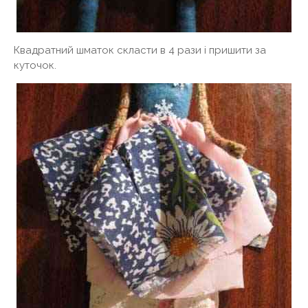
Квадратний шматок скласти в 4 рази і пришити за
куточок.