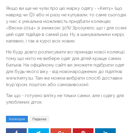
Якщо ви ще не чули про цю марку одягу - «Kerry» (що
навряд чи 🙂) або ні разу не купували, то саме сьогодні
у нас є унікальна можливість придбати колекцію
«Весна-2014» зі знижкою 30%! Зрозуміло, що і для осені
цей одяг підійде в самий раз. Ну а шанувальники керрі,
напевно, і так в курсі всіх новин.
Не буду довго розписувати всі принади нової колекції,
тому що ніхто не вибере одяг для дітей краще самих
батьків. На офіційному сайті ви зможете підібрати одяг
для будь-якого віку - від новонароджених до підлітків:
www.kerry.su. Там же можна вибрати спосіб доставки
(кур'єром, поштою або самовивозом).
Так що - готуємо влітку не тільки санки, але і одягу для
улюблених діток.
Категорія
Падалка