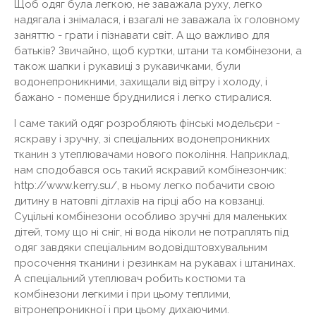
Щоб одяг була легкою, не заважала руху, легко
надягала і знімалася, і взагалі не заважала їх головному
заняттю - грати і пізнавати світ. А що важливо для
батьків? Звичайно, щоб куртки, штани та комбінезони, а
також шапки і рукавиці з рукавичками, були
водонепроникними, захищали від вітру і холоду, і
бажано - поменше бруднилися і легко стиралися.
І саме такий одяг розробляють фінські модельєри -
яскраву і зручну, зі спеціальних водонепроникних
тканин з утеплювачами нового покоління. Наприклад,
нам сподобався ось такий яскравий комбінезончик:
http://www.kerry.su/, в ньому легко побачити свою
дитину в натовпі дітлахів на гірці або на ковзанці.
Суцільні комбінезони особливо зручні для маленьких
дітей, тому що ні сніг, ні вода ніколи не потраплять під
одяг завдяки спеціальним водовідштовхувальним
просочення тканини і резинкам на рукавах і штанинах.
А спеціальний утеплювач робить костюми та
комбінезони легкими і при цьому теплими,
вітронепроникної і при цьому дихаючими.