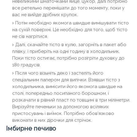
невеликими шматочками яйце, цукор, далі потрібно
все ретельно перемішати до того моменту, поки у
вас не вийде дрібних крупок.
Потім необхідно якомога швидше вимішувати тісто
на сухій поверхні. Це необхідно для того, щоб тісто
не сів нагрітися.
Далі, скачайте тісто в кулю, загорніть в пакет або
плівку, і приберіть на одні годину в холодильник.
Поки тісто остигає, потрібно розігріти духовку до
180 градусів.
Після чого візьміть деко і застеліть його
спеціальним папером для випічки. Взявши тісто з
холодильника, вимісити його якомога швидше на
столі, попередньо посипаного борошном, і
розкачати в рівний пласт по товщині в три міліметри.
Вирізуйте печеньки за допомогою всіляких
пристосувань і виїмок. Потрібно обов'язково
виконати в них дірочки для стрічок.
Імбирне печиво