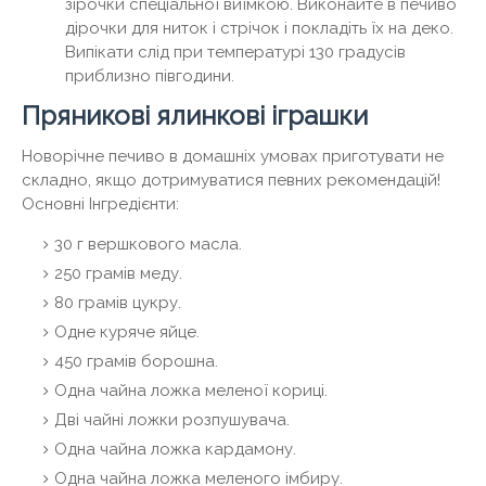
зірочки спеціальної виїмкою. Виконайте в печиво
дірочки для ниток і стрічок і покладіть їх на деко.
Випікати слід при температурі 130 градусів
приблизно півгодини.
Пряникові ялинкові іграшки
Новорічне печиво в домашніх умовах приготувати не
складно, якщо дотримуватися певних рекомендацій!
Основні Інгредієнти:
30 г вершкового масла.
250 грамів меду.
80 грамів цукру.
Одне куряче яйце.
450 грамів борошна.
Одна чайна ложка меленої кориці.
Дві чайні ложки розпушувача.
Одна чайна ложка кардамону.
Одна чайна ложка меленого імбиру.