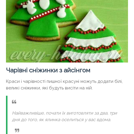
Чарівні сніжинки з айсінгом
Краси і чарівності пишної красуні можуть додати білі,
великі сніжинки, які будуть висіти на ній.
Найважливіше, почати їх виготовляти за два, три
дня до того, як ялинка оселиться у вас вдома.