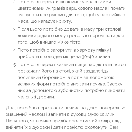
Потім слід нарізати цю ж миску маленькими
шматочками 75 грамів вершкового масла і почати
змішувати все руками для того, щоб у вас вийшла
маса, що нагадує крихту.
Після цього потрібно додати в масу три столові
ложечки рідкого меду і ретельно перемішати для
того, щоб вийшло м'яке тісто.
Тісто потрібно загорнути в харчову плівку і
прибрати в холодне місце на 30-40 хвилин.
Потім слід через вказаний вище час дістати тісто і
розкачати його на столі, який заздалегідь
посипаний борошном, а потім за допомогою
всіляких форм потрібно вирізати печива. Зверху
них за допомогою зубочистки потрібно виконати
маленькі дірочки.
Далі, потрібно перекласти печива на деко, попередньо
змащений маслом і запікати в духовці 15-20 хвилин.
Після того, як печиво придбає золотистий колір, слід
вийняти їх з духовки і дати повністю охолонути. Вам