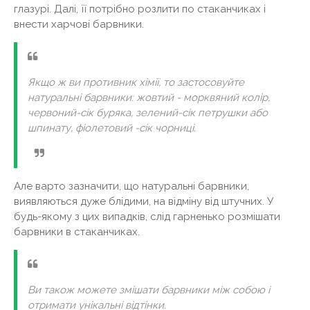
глазурі. Далі, її потрібно розлити по стаканчиках і
внести харчові барвники.
Якщо ж ви противник хімії, то застосовуйте
натуральні барвники: жовтий - морквяний колір,
червоний-сік буряка, зелений-сік петрушки або
шпинату, фіолетовий -сік чорниці.
Але варто зазначити, що натуральні барвники,
виявляються дуже блідими, на відміну від штучних. У
будь-якому з цих випадків, слід гарненько розмішати
барвники в стаканчиках.
Ви також можете змішати барвники між собою і
отримати унікальні відтінки.