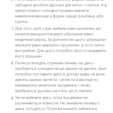
забудьте зробити дірочки для ниток і стрічок. А в
центрі кожної солодкої іграшки виріжте
невеличке віконце в формі серця, ромбика, або
гуртка.
Для того, щоб у вас вийшли рівні кружечки, ви
можете використовувати обрізаний рівно
медичний шприц. За допомогою цього шприца ви
зможете рівно вирізати і кружечки, а тісто легко
вистрибне. Для цього потрібно просто видавити
його поршнем.
Потім розкладіть отримані печиво на деко і
приберіть в холодне місце хвилин на десять. Далі
потрібно поставити деко в духову шафу на вісім,
дев'ять хвилин, витягти, і укласти в віконця по
маленькому шматочок льодяника, і знову
прибрати в духовку на п'ять, шість хвилин.
Чи не виймати деко, поки льодяники не
розчиняються повністю. Не знімаючи печиво з
дека, остудіть їх. Потім ви можете зайнятися