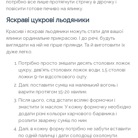
потрібно все лише протягнути стрічку в дірочку і
повісити готове печиво на ялинку.
Яскраві цукрові льодяники
Красиві і яскраві льодяники можуть стати для вашої
ялинки ординальне прикрасою. І до речі, будуть
виглядати на ній не гірше гірлянди. Та й виготовити їх
дуже легко.
Потрібно просто змішати десять столових ложок
цукру, дев'ять столових ложок води, 1,5 столові
ложки 9-ти відсоткового оцту.
Далі, поставити суміш на маленький вогонь і
варити протягом 15-20 хвилин.
Після цього, слід дістати всілякі формочки і
змастити їх маслом. У кожну формочку необхідно
додати різні кольори харчового барвника і
розлити зварену суміш по ним.
Далі, в кожну форму потрібно не забути вставити
по одній паличці і дати солодощі охолонути.