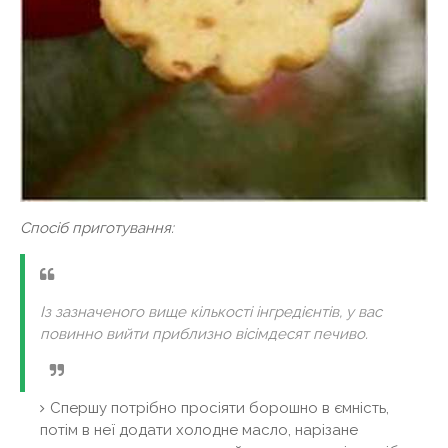
Спосіб приготування:
Із зазначеного вище кількості інгредієнтів, у вас
повинно вийти приблизно вісімдесят печиво.
Спершу потрібно просіяти борошно в ємність,
потім в неї додати холодне масло, нарізане