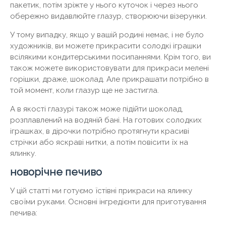
пакетик, потім зріжте у нього куточок і через нього
обережно видавлюйте глазур, створюючи візерунки.
У тому випадку, якщо у вашій родині немає, і не було
художників, ви можете прикрасити солодкі іграшки
всілякими кондитерськими посипаннями. Крім того, ви
також можете використовувати для прикраси мелені
горішки, драже, шоколад. Але прикрашати потрібно в
той момент, коли глазур ще не застигла.
А в якості глазурі також може підійти шоколад,
розплавлений на водяній бані. На готових солодких
іграшках, в дірочки потрібно протягнути красиві
стрічки або яскраві нитки, а потім повісити їх на
ялинку.
новорічне печиво
У цій статті ми готуємо їстівні прикраси на ялинку
своїми руками. Основні інгредієнти для приготування
печива: