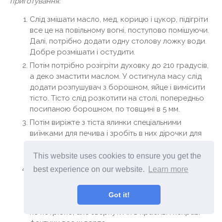
приготування:
Слід змішати масло, мед, корицю і цукор, підігріти
все це на повільному вогні, поступово помішуючи.
Далі, потрібно додати одну столову ложку води.
Добре розмішати і остудити.
Потім потрібно розігріти духовку до 210 градусів,
а деко змастити маслом. У остигнула масу слід
додати розпушувач з борошном, яйце і вимісити
тісто. Тісто слід розкотити на столі, попередньо
посипаною борошном, по товщині в 5 мм.
Потім виріжте з тіста ялинки спеціальними
виїмками для печива і зробіть в них дірочки для
стрічок. Поставте деко в духовку і випікайте
приблизно 20 хвилин.
This website uses cookies to ensure you get the
Крім традиційного печива, ви можете прикрасити
best experience on our website.
Learn more
свою ялинку цукерками, придбаними в магазині
або їх можна приготувати самостійно. Зрозуміло,
Got it!
другий варіант буде краще. Цукерки прикрашати
не потрібно, але звернути їх в красиві і яскраві