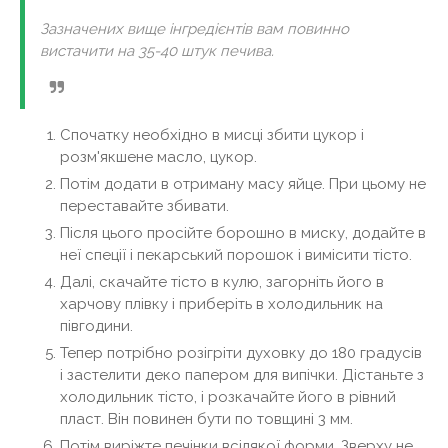
Зазначених вище інгредієнтів вам повинно
вистачити на 35-40 штук печива.
Спочатку необхідно в мисці збити цукор і
розм'якшене масло, цукор.
Потім додати в отриману масу яйце. При цьому не
переставайте збивати.
Після цього просійте борошно в миску, додайте в
неї спеції і пекарський порошок і вимісити тісто.
Далі, скачайте тісто в кулю, загорніть його в
харчову плівку і приберіть в холодильник на
півгодини.
Тепер потрібно розігріти духовку до 180 градусів
і застелити деко папером для випічки. Дістаньте з
холодильник тісто, і розкачайте його в рівний
пласт. Він повинен бути по товщині 3 мм.
Потім виріжте печінки всілякої форми. Зверху не