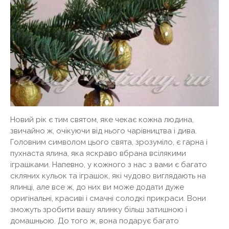
Новий рік є тим святом, яке чекає кожна людина,
звичайно ж, очікуючи від нього чарівництва і дива.
Головним символом цього свята, зрозуміло, є гарна і
пухнаста ялина, яка яскраво вбрана всілякими
іграшками. Напевно, у кожного з нас з вами є багато
скляних кульок та іграшок, які чудово виглядають на
ялинці, але все ж, до них ви може додати дуже
оригінальні, красиві і смачні солодкі прикраси. Вони
зможуть зробити вашу ялинку більш затишною і
домашньою. До того ж, вона подарує багато