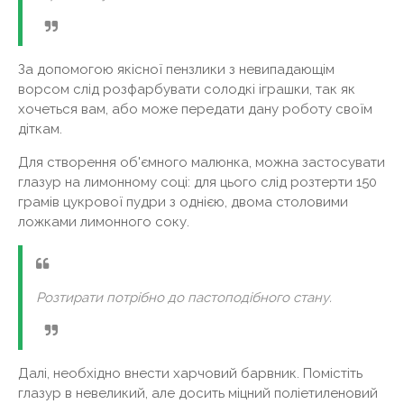
За допомогою якісної пензлики з невипадающім
ворсом слід розфарбувати солодкі іграшки, так як
хочеться вам, або може передати дану роботу своїм
діткам.
Для створення об'ємного малюнка, можна застосувати
глазур на лимонному соці: для цього слід розтерти 150
грамів цукрової пудри з однією, двома столовими
ложками лимонного соку.
Розтирати потрібно до пастоподібного стану.
Далі, необхідно внести харчовий барвник. Помістіть
глазур в невеликий, але досить міцний поліетиленовий