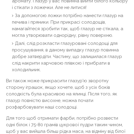
аромату. Глазур у вас повинна вийти білого кольору
і стікати з ложечки. Але не литися!
За допомогою ложки потрібно нанести глазур на
печива і пряники. При прикрасі солодощів,
намагайтеся зробити так, щоб глазур не стікала, а
могла утворювати однорідну, рівну поверхню.
Далі, слід розкласти глазуровані солодощі для
просушування, в даному випадку глазур повинна
добре затвердіти. Частину, що залишилася глазур
слід накрити харчовою плівкою і прибрати в
холодильник.
Ви також може прикрасити глазур'ю зворотну
сторону іграшок, якщо хочете, щоб з усіх боків
солодкість була красивою на ялинці. Після того, як
глазур повністю висохне, можна почати
розфарбовувати наші солодощі.
Для того щоб отримати фарби, потрібно розвести
одні білок і 75-80 грамів цукрової пудри таким чином,
щоб у вас вийшла більш рідка маса, на відміну від білої