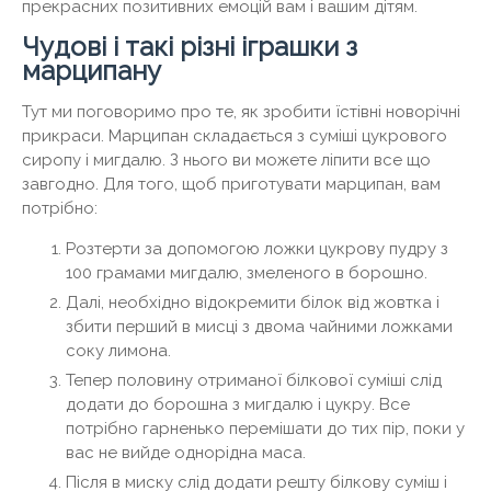
прекрасних позитивних емоцій вам і вашим дітям.
Чудові і такі різні іграшки з
марципану
Тут ми поговоримо про те, як зробити їстівні новорічні
прикраси. Марципан складається з суміші цукрового
сиропу і мигдалю. З нього ви можете ліпити все що
завгодно. Для того, щоб приготувати марципан, вам
потрібно:
Розтерти за допомогою ложки цукрову пудру з
100 грамами мигдалю, змеленого в борошно.
Далі, необхідно відокремити білок від жовтка і
збити перший в мисці з двома чайними ложками
соку лимона.
Тепер половину отриманої білкової суміші слід
додати до борошна з мигдалю і цукру. Все
потрібно гарненько перемішати до тих пір, поки у
вас не вийде однорідна маса.
Після в миску слід додати решту білкову суміш і