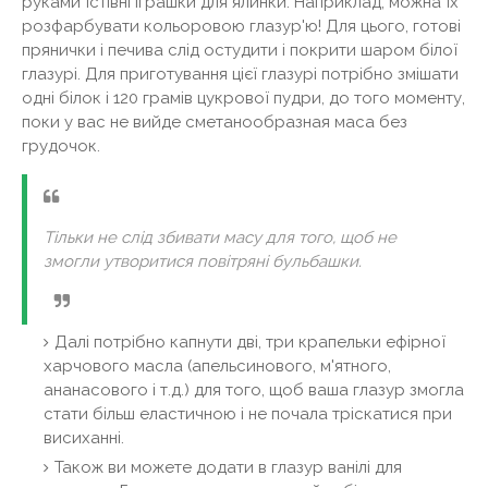
руками їстівні іграшки для ялинки. Наприклад, можна їх
розфарбувати кольоровою глазур'ю! Для цього, готові
прянички і печива слід остудити і покрити шаром білої
глазурі. Для приготування цієї глазурі потрібно змішати
одні білок і 120 грамів цукрової пудри, до того моменту,
поки у вас не вийде сметанообразная маса без
грудочок.
Тільки не слід збивати масу для того, щоб не
змогли утворитися повітряні бульбашки.
Далі потрібно капнути дві, три крапельки ефірної
харчового масла (апельсинового, м'ятного,
ананасового і т.д.) для того, щоб ваша глазур змогла
стати більш еластичною і не почала тріскатися при
висиханні.
Також ви можете додати в глазур ванілі для