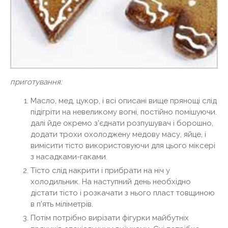
приготування:
Масло, мед, цукор, і всі описані вище прянощі слід
підігріти на невеликому вогні, постійно помішуючи.
далі йде окремо з'єднати розпушувач і борошно,
додати трохи охолоджену медову масу, яйце, і
вимісити тісто використовуючи для цього міксері
з насадками-гаками.
Тісто слід накрити і прибрати на ніч у
холодильник. На наступний день необхідно
дістати тісто і розкачати з нього пласт товщиною
в п'ять міліметрів.
Потім потрібно вирізати фігурки майбутніх