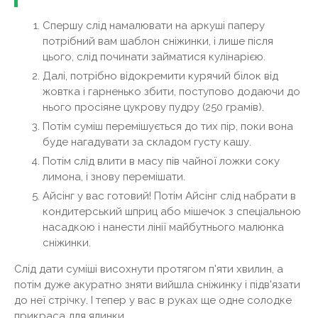
Спершу слід намалювати на аркуші паперу
потрібний вам шаблон сніжинки, і лише після
цього, слід починати займатися кулінарією.
Далі, потрібно відокремити курячий білок від
жовтка і гарненько збити, поступово додаючи до
нього просіяне цукрову пудру (250 грамів).
Потім суміш перемішується до тих пір, поки вона
буде нагадувати за складом густу кашу.
Потім слід влити в масу пів чайної ложки соку
лимона, і знову перемішати.
Айсінг у вас готовий! Потім Айсінг слід набрати в
кондитерський шприц або мішечок з спеціальною
насадкою і нанести лінії майбутнього малюнка
сніжинки.
Слід дати суміші висохнути протягом п'яти хвилин, а
потім дуже акуратно зняти вийшла сніжинку і підв'язати
до неї стрічку. І тепер у вас в руках ще одне солодке
прикраса для ялинки.