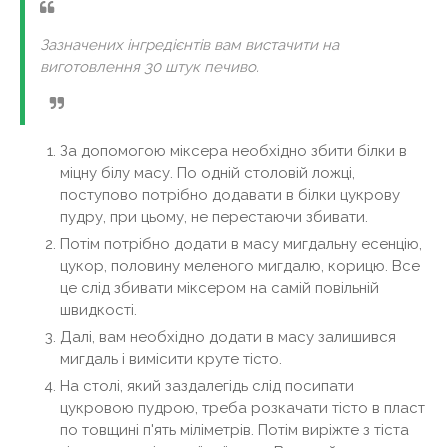
Зазначених інгредієнтів вам вистачити на
виготовлення 30 штук печиво.
За допомогою міксера необхідно збити білки в
міцну білу масу. По одній столовій ложці,
поступово потрібно додавати в білки цукрову
пудру, при цьому, не перестаючи збивати.
Потім потрібно додати в масу мигдальну есенцію,
цукор, половину меленого мигдалю, корицю. Все
це слід збивати міксером на самій повільній
швидкості.
Далі, вам необхідно додати в масу залишився
мигдаль і вимісити круте тісто.
На столі, який заздалегідь слід посипати
цукровою пудрою, треба розкачати тісто в пласт
по товщині п'ять міліметрів. Потім виріжте з тіста