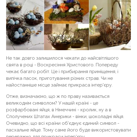
Не так довго залишилося чекати до найсвітлішого
свята в році - Воскресіння Христового. Попереду
чекає багато робіт. Це і прибирання приміщення, і
випічка пасок, приготування різних страв. Чи не
найостанніше місце займає прикраса інтер'єру.
Отже, визначаємо, що ж по праву називається
великоднім символом? У нашій країні - це
розфарбовані яйця, в Німеччині - кролик, ну а в
Сполучених Штатах Америки - вінки, шоколадні яйця.
Очевидно, що всі країни об'єднує єдиний символ -
пасхальне яйце. Тому саме його буде використовувати
переважно для прикраси інтер'єру.