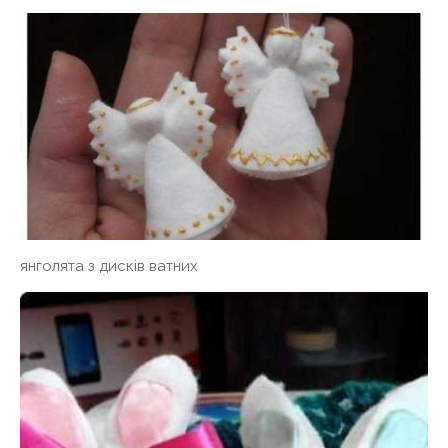
янголята з дисків ватних