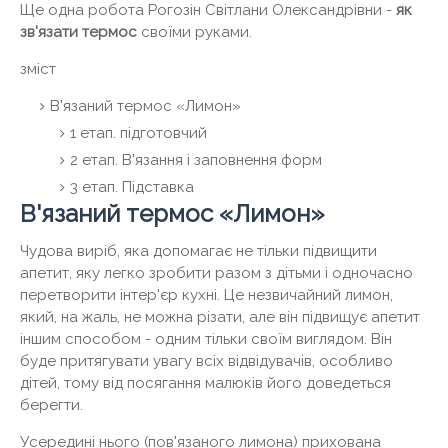
Ще одна робота Рогозін Світлани Олександрівни -
як
зв'язати термос
своїми руками.
зміст
В'язаний термос «Лимон»
1 етап. підготовчий
2 етап. В'язання і заповнення форм
3 етап. Підставка
В'язаний термос «Лимон»
Чудова виріб, яка допомагає не тільки підвищити
апетит, яку легко зробити разом з дітьми і одночасно
перетворити інтер'єр кухні. Це незвичайний лимон,
який, на жаль, не можна різати, але він підвищує апетит
іншим способом - одним тільки своїм виглядом. Він
буде притягувати увагу всіх відвідувачів, особливо
дітей, тому від посягання малюків його доведеться
берегти.
Усередині нього (пов'язаного лимона) прихована