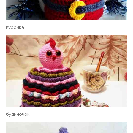
Курочка
будиночок