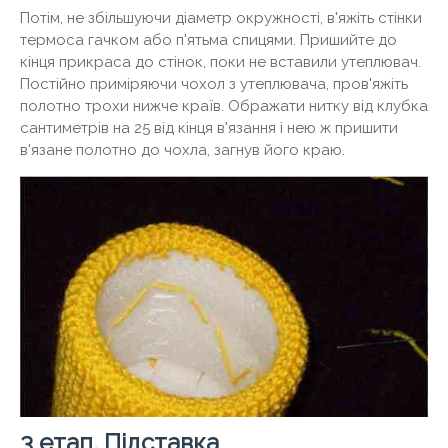
Потім, не збільшуючи діаметр окружності, в'яжіть стінки
термоса гачком або п'ятьма спицями. Пришийте до
кінця прикраса до стінок, поки не вставили утеплювач.
Постійно приміряючи чохол з утеплювача, пров'яжіть
полотно трохи нижче країв. Ображати нитку від клубка
сантиметрів на 25 від кінця в'язання і нею ж пришити
в'язане полотно до чохла, загнув його краю.
3 етап. Підставка