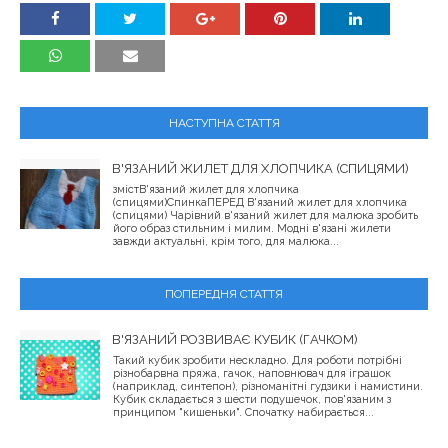
НАСТУПНА СТАТТЯ
В'ЯЗАНИЙ ЖИЛЕТ ДЛЯ ХЛОПЧИКА (СПИЦЯМИ)
змістВ'язаний жилет для хлопчика
(спицями)СпинкаПЕРЕД В'язаний жилет для хлопчика
(спицями) Чарівний в'язаний жилет для малюка зробить
його образ стильним і милим. Модні в'язані жилети
завжди актуальні, крім того, для малюка...
ПОПЕРЕДНЯ СТАТТЯ
В'ЯЗАНИЙ РОЗВИВАЄ КУБИК (ГАЧКОМ)
Такий кубик зробити нескладно. Для роботи потрібні
різнобарвна пряжа, гачок, наповнювач для іграшок
(наприклад, синтепон), різноманітні гудзики і намистини.
Кубик складається з шести подушечок, пов'язаним з
принципом "кишеньки". Спочатку набирається...