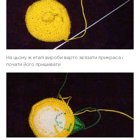
На цьому ж етапі вироби варто зв'язати прикраса і
почати його пришивати.