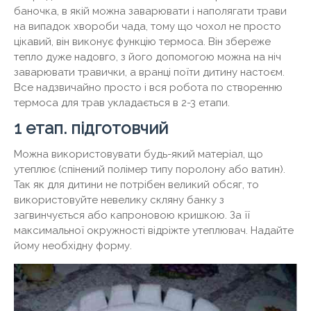
баночка, в якій можна заварювати і наполягати трави
на випадок хвороби чада, тому що чохол не просто
цікавий, він виконує функцію термоса. Він збереже
тепло дуже надовго, з його допомогою можна на ніч
заварювати травички, а вранці поїти дитину настоєм.
Все надзвичайно просто і вся робота по створенню
термоса для трав укладається в 2-3 етапи.
1 етап. підготовчий
Можна використовувати будь-який матеріал, що
утеплює (спінений полімер типу поролону або ватин).
Так як для дитини не потрібен великий обсяг, то
використовуйте невелику скляну банку з
загвинчується або капроновою кришкою. За її
максимальної окружності відріжте утеплювач. Надайте
йому необхідну форму.