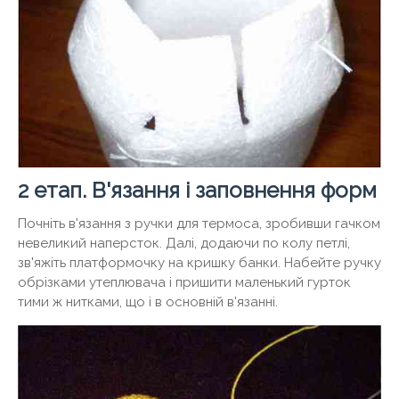
2 етап. В'язання і заповнення форм
Почніть в'язання з ручки для термоса, зробивши гачком
невеликий наперсток. Далі, додаючи по колу петлі,
зв'яжіть платформочку на кришку банки. Набейте ручку
обрізками утеплювача і пришити маленький гурток
тими ж нитками, що і в основній в'язанні.