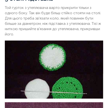
Той гурток з утеплювача варто прикрити тільки з
одного боку. Так він буде більш стійко стояти на столі.
Для цього треба зв'язати коло, який повинен бути
більше за діаметром, ніж підставка з утеплювача. Тієї ж
ниткою пришийте в'язання до утеплювача, прикривши
його.