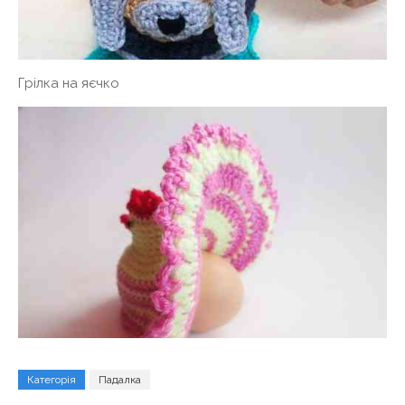
Грілка на яєчко
Категорія
Падалка