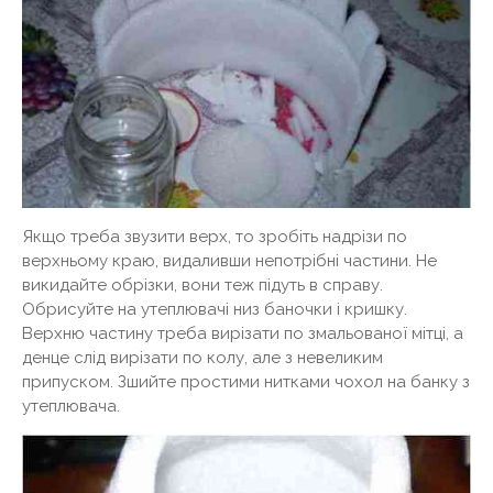
Якщо треба звузити верх, то зробіть надрізи по
верхньому краю, видаливши непотрібні частини. Не
викидайте обрізки, вони теж підуть в справу.
Обрисуйте на утеплювачі низ баночки і кришку.
Верхню частину треба вирізати по змальованої мітці, а
денце слід вирізати по колу, але з невеликим
припуском. Зшийте простими нитками чохол на банку з
утеплювача.