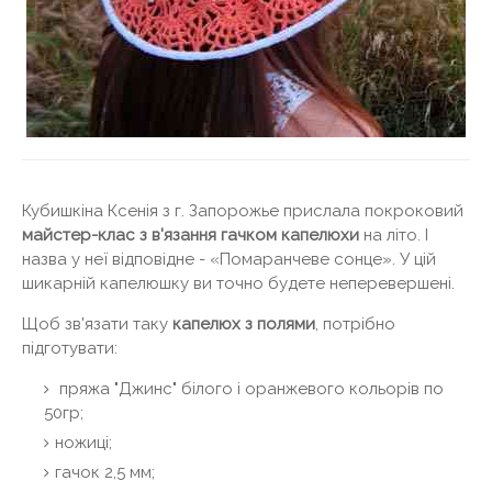
Кубишкіна Ксенія з г. Запорожье прислала покроковий
майстер-клас з в'язання гачком капелюхи
на літо. І
назва у неї відповідне - «Помаранчеве сонце». У цій
шикарній капелюшку ви точно будете неперевершені.
Щоб зв'язати таку
капелюх з полями
, потрібно
підготувати:
пряжа "Джинс" білого і оранжевого кольорів по
50гр;
ножиці;
гачок 2,5 мм;