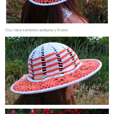
Ось така капелюх вийшла у Ксенії: