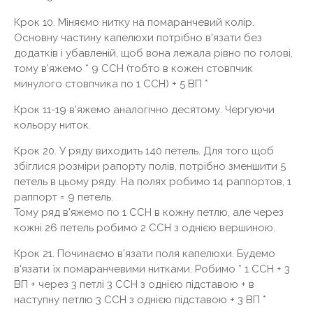
Крок 10. Міняємо нитку на помаранчевий колір.
Основну частину капелюхи потрібно в'язати без
додатків і убавленій, щоб вона лежала рівно по голові,
тому в'яжемо * 9 ССН (тобто в кожен стовпчик
минулого стовпчика по 1 ССН) + 5 ВП *
Крок 11-19 в'яжемо аналогічно десятому. Чергуючи
кольору ниток.
Крок 20. У ряду виходить 140 петель. Для того щоб
збіглися розміри рапорту полів, потрібно зменшити 5
петель в цьому ряду. На полях робимо 14 раппортов, 1
раппорт = 9 петель.
Тому ряд в'яжемо по 1 ССН в кожну петлю, але через
кожні 26 петель робимо 2 ССН з однією вершиною.
Крок 21. Починаємо в'язати поля капелюхи. Будемо
в'язати їх помаранчевими нитками. Робимо * 1 ССН + 3
ВП + через 3 петлі 3 ССН з однією підставою + в
наступну петлю 3 ССН з однією підставою + 3 ВП *