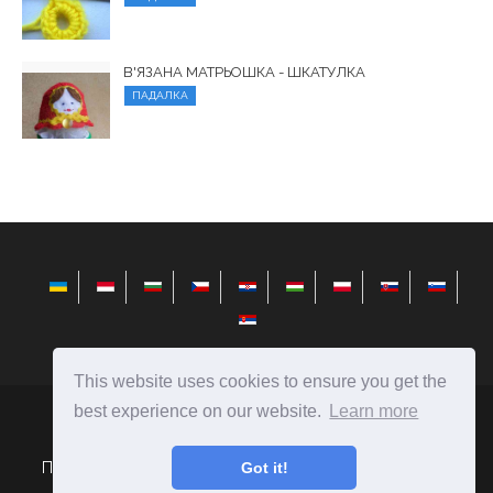
В'ЯЗАНА МАТРЬОШКА - ШКАТУЛКА
ПАДАЛКА
This website uses cookies to ensure you get the
best experience on our website.
Learn more
elysiandaisies.com
Ⓒ
2026
Поради щодо вибору подарунків і створення їх своїми
Got it!
руками.