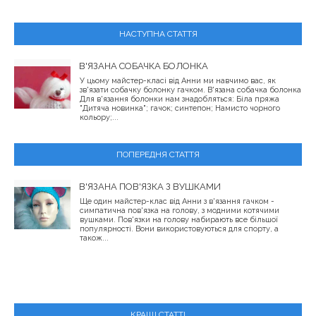
НАСТУПНА СТАТТЯ
В'ЯЗАНА СОБАЧКА БОЛОНКА
У цьому майстер-класі від Анни ми навчимо вас, як
зв'язати собачку болонку гачком. В'язана собачка болонка
Для в'язання болонки нам знадобляться: Біла пряжа
"Дитяча новинка"; гачок; синтепон; Намисто чорного
кольору;...
ПОПЕРЕДНЯ СТАТТЯ
В'ЯЗАНА ПОВ'ЯЗКА З ВУШКАМИ
Ще один майстер-клас від Анни з в'язання гачком -
симпатична пов'язка на голову, з модними котячими
вушками. Пов'язки на голову набирають все більшої
популярності. Вони використовуються для спорту, а
також...
КРАЩІ СТАТТІ