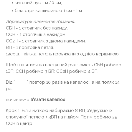
китовий вус 1 м 20 см;
біла стрічка шириною 1 см - 1 м.
Абревіатури елементів в'язання:
СБН = 1 стовпчик без накиду.
ССН = 1 стовпчик з накидом.
СС2Н = 1 стовпчик з двома накидами.
ВП = 1 повітряна петля.
1верш. - кілька петель провязани з однією вершиною.
Щоб піднятися на наступний ряд замість СБН робимо
1ВП; ССН робимо 3 ВП; СС2Н робимо 4 ВП.
Від * ____ * повтор 10 разів на капелюсі, а на полях 14
раз.
починаємо
в'язати капелюх
.
Крок 1. Білій ниткою набираємо 8 ВП, з'єднуємо їх
сполучної петлею + 3ВП на підйом. Потім робимо 29
ССН в центр