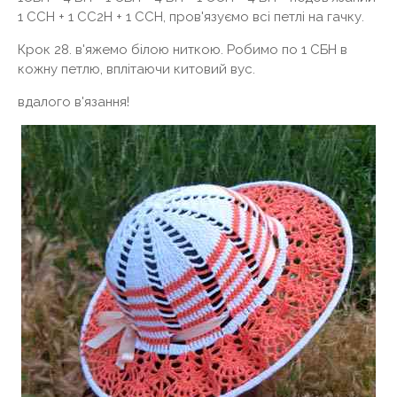
1 ССН + 1 СС2Н + 1 ССН, пров'язуємо всі петлі на гачку.
Крок 28. в'яжемо білою ниткою. Робимо по 1 СБН в
кожну петлю, вплітаючи китовий вус.
вдалого в'язання!