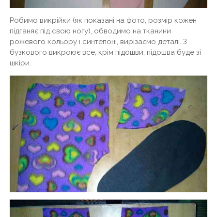
Робимо викрійки (як показані на фото, розмір кожен
підганяє під свою ногу), обводимо на тканини
рожевого кольору і синтепоні, вирізаємо деталі. З
бузкового викроює все, крім підошви, підошва буде зі
шкіри.