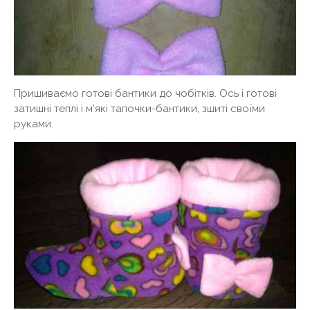
Пришиваємо готові бантики до чобітків. Ось і готові
затишні теплі і м'які тапочки-бантики, зшиті своїми
руками.