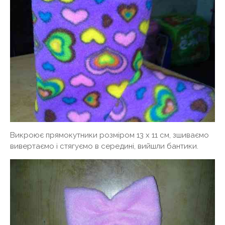
Викроює прямокутники розміром 13 х 11 см, зшиваємо
вивертаємо і стягуємо в середині, вийшли бантики.