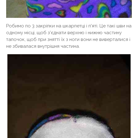
Робимо по 3 закріпки на шкарпетці і п'яті. Це такі шви на
одному місці, щоб з'єднати верхню і нижню частину
тапочок, щоб при знятті їх з ноги вони не виверталися і
не збивалася внутрішня частина.