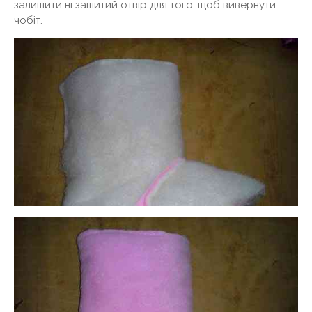
залишити ні зашитий отвір для того, щоб вивернути
чобіт.