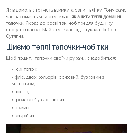
Як відомо, віз готують взимку, а сани - влітку. Тому саме
час захомячіть майстер-клас,
як зшити теплі домашні
тапочки
. Якраз до осені такі чобітки для будинку і
стануть в нагоді. Майстер-клас підготувала Любов
Сутягіна.
Шиємо теплі тапочки-чобітки
Щоб пошити тапочки своїми руками, знадобиться:
синтепон;
фліс, двох кольорів: рожевий, бузковий з
малюнком;
шкіра;
рожеві і бузкові нитки;
ножиці;
викрійки.