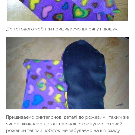
До готового чобітки пришиваємо шкіряну підошву.
Пришиваємо синтепонові деталі до рожевим і таким же
чином зшиваємо деталі тапочок, отримуємо готовий
рожевий теплий чобіток, не забуваємо на шві ззаду