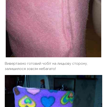
Вивертаємо готовий чобіт на лицьову сторону,
залишилося зовсім небагато!