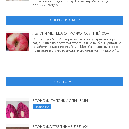
потім декорації для театру. Готові вироби виходять
легкими, тому їх...
ПОПЕРЕДНЯ СТАТТЯ
ЯБЛУНЯ МЕЛЬБА ОПИС, ФОТО, ЛІТНІЙ СОРТ
Сорт яблуні Мельба користується популярністю серед
садівників вже протягом століть. Якщо ви більш детально
ознайомитесь з описом яблуні Мельба, подивіться фото і
почитаєте відгуки, то зможете визначитися, чи варто її...
КРАЩІ СТАТТІ
ЯПОНСЬКІ ТАПОЧКИ СПИЦЯМИ
ПАДАЛКА
ЯПОНСЬКА ТРЯПІЧНАЯ ЛЯЛЬКА