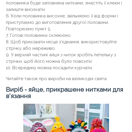
половинка буде заповнена нитками, змастіть її клеєм і
залиште висихати.
6. Коли половинка висохне, звільняємо її від форми і
приступаємо до виготовлення другої половини.
Повторюємо пункт 5.
7. Готові половинки склеюємо.
8. Щоб приховати місце з'єднання, використовуйте
стрічку або мереживо.
9. У верхній частині
яйця з ниток
зробіть петельку з
стрічки, щоб його можна було повісити.
10. Всередину можна посадити курчати.
Читайте також про вироби на великодні свята
Виріб - яйце, прикрашене нитками для
в'язання