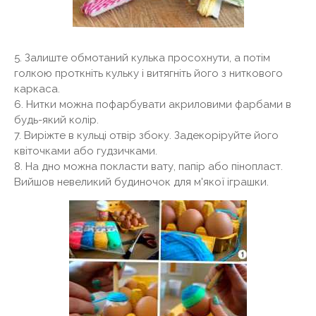
5. Залиште обмотаний кулька просохнути, а потім
голкою проткніть кульку і витягніть його з ниткового
каркаса.
6. Нитки можна пофарбувати акриловими фарбами в
будь-який колір.
7. Виріжте в кульці отвір збоку. Задекоріруйте його
квіточками або гудзичками.
8. На дно можна покласти вату, папір або пінопласт.
Вийшов невеликий будиночок для м'якої іграшки.