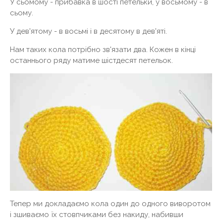
У сьомому - прибавка в шості петельки, у восьмому - в
сьому.
У дев'ятому - в восьмі і в десятому в дев'яті.
Нам таких кола потрібно зв'язати два. Кожен в кінці
останнього ряду матиме шістдесят петельок.
Тепер ми докладаємо кола один до одного виворотом
і зшиваємо їх стовпчиками без накиду, набивши