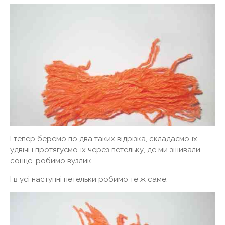
І тепер беремо по два таких відрізка, складаємо їх
удвічі і протягуємо їх через петельку, де ми зшивали
сонце. робимо вузлик.
І в усі наступні петельки робимо те ж саме.