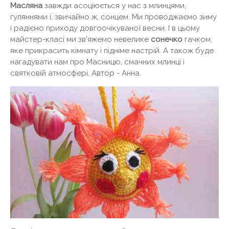
Масляна
завжди асоціюється у нас з млинцями,
гуляннями і, звичайно ж, сонцем. Ми проводжаємо зиму
і радіємо приходу довгоочікуваної весни. І в цьому
майстер-класі ми зв'яжемо невелике
сонечко
гачком,
яке прикрасить кімнату і підніме настрій. А також буде
нагадувати нам про Масницю, смачних млинці і
святковій атмосфері. Автор - Анна.