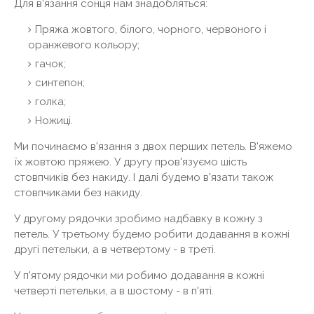
Для в'язання сонця нам знадобляться:
Пряжа жовтого, білого, чорного, червоного і
оранжевого кольору;
гачок;
синтепон;
голка;
Ножиці.
Ми починаємо в'язання з двох перших петель. В'яжемо
їх жовтою пряжею. У другу пров'язуємо шість
стовпчиків без накиду. І далі будемо в'язати також
стовпчиками без накиду.
У другому рядочки зробимо надбавку в кожну з
петель. У третьому будемо робити додавання в кожні
другі петельки, а в четвертому - в треті.
У п'ятому рядочки ми робимо додавання в кожні
четверті петельки, а в шостому - в п'яті.