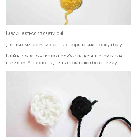
І залишається зв'язати очі.
Для них ми візьмемо два кольори пряжі: чорну і білу.
Білій в ковзаючу петлю пров'яжіть десять стовпчиків з
накидом. А чорною десять стовпчиків без накиду.