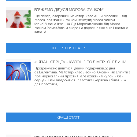
В'ЯЖЕМО ДІДУСЯ МОРОЗА (ГАЧКОМ)
Ще передноворічний майстер-клас Анни Масовий - Дід
Мороз, пов'язаний гачком. змістДід Мороз гачком
(опис)В'язана іграшка Дід Морозаплікація Дід Мороз
гачком (опис) Зовсім скоро на дороги ляже сніг і настане
зима. А...
ПОПЕРЕДНЯ СТАТТЯ
« 'ЯЗАНІ СЕРЦЕ» - КУЛОН З ПОЛІМЕРНОЇ ГЛИНИ
Продовжуємо ділитися ідеями подарунків до дня
св.Валентина. Майстер-клас Лесиної Оксани, як зліпити з
полімерної глини простий, але ефектний кулон «язані
серце«. Вам знадобиться: пластика (червона і біла), ніж
для пластики,...
КРАЩІ СТАТТІ