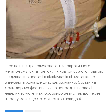
І все це в центрі величезного технократичного
мегаполісу зі скла і бетону як ковток свіжого повітря.
Не дивно, що нестачі в відвідувачів ці виставки не
відчувають. Хоча ще цікавіше, звичайно, бувати на
фольклорних фестивалях на природі, в парках і
невеликих містечках, особливо влітку. Так що через
півроку може ще фотоотчетіков накидав).