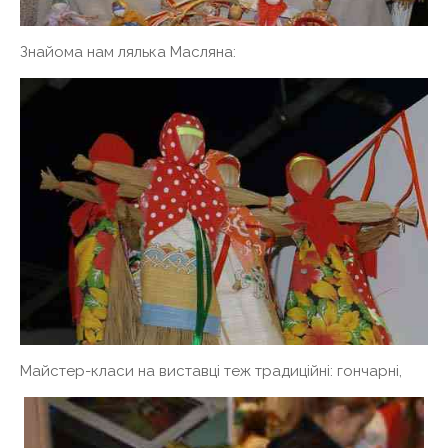
Знайома нам лялька Масляна:
Майстер-класи на виставці теж традиційні: гончарні,