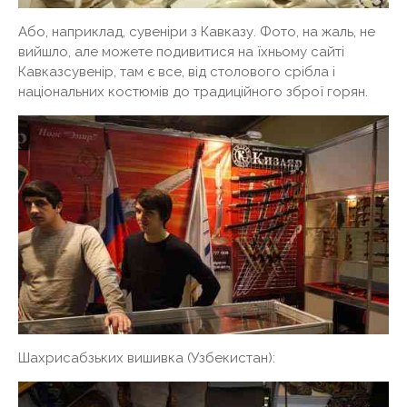
Або, наприклад, сувеніри з Кавказу. Фото, на жаль, не
вийшло, але можете подивитися на їхньому сайті
Кавказсувенір, там є все, від столового срібла і
національних костюмів до традиційного зброї горян.
Шахрисабзьких вишивка (Узбекистан):