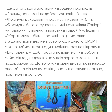
І ще фотографії з виставки народних промислів
«Ладья», вона мені подобається навіть більше
«Формули рукоділля» (про яку я писала тут). На
«Формулі» багато сучасних видів рукоділля (Топіарії,
миловаріння, ліплення з пластика тощо). А «Ладья» і
«Жар-птиця» - більш народні, на ці виставки
з'їжджаються мало не з усього колишнього СРСР. І
можна вибиратися в один вихідний раз на півроку в
«Експоцентр», щоб просто подивитися на роботи
майстрів (адже далеко не у всіх зараз є можливість
подорожувати). До того ж на сцені виступають народні
ансамблі, з різних куточків доносяться звуки варгана,
псалтиря та сопілок.