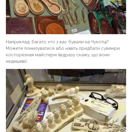
Наприклад, багато хто з вас бували на Чукотці?
Можете помилуватися або навіть придбати сувеніри
косторезная майстерні (відразу скажу, що вони
недешеві).