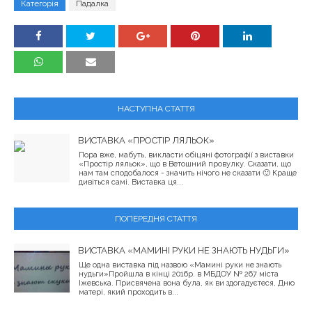
Категорія
Падалка
НАСТУПНА СТАТТЯ
ВИСТАВКА «ПРОСТІР ЛЯЛЬОК»
Пора вже, мабуть, викласти обіцяні фотографії з виставки
«Простір ляльок», що в Ветошний провулку. Сказати, що
нам там сподобалося - значить нічого не сказати 🙂 Краще
дивіться самі. Виставка ця...
ПОПЕРЕДНЯ СТАТТЯ
ВИСТАВКА «МАМИНІ РУКИ НЕ ЗНАЮТЬ НУДЬГИ»
Ще одна виставка під назвою «Мамині руки не знають
нудьги»Пройшла в кінці 2016р. в МБДОУ № 267 міста
Іжевська. Присвячена вона була, як ви здогадуєтеся, Дню
матері, який проходить в...