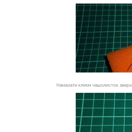
Намазати клеєм чашолисток зверху, 