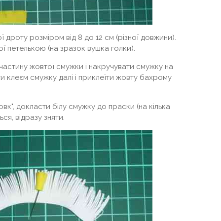
 дроту розміром від 8 до 12 см (різної довжини).
ої петелькою (на зразок вушка голки).
астину жовтої смужки і накручувати смужку на
и клеєм смужку далі і приклеїти жовту бахрому
вк", докласти білу смужку до праски (на кілька
ся, відразу зняти.