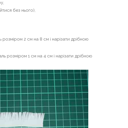
у,
тися без нього),
ь розміром 2 см на 8 см і нарізати дрібною
ль розміром 1 см на 4 см і нарізати дрібною