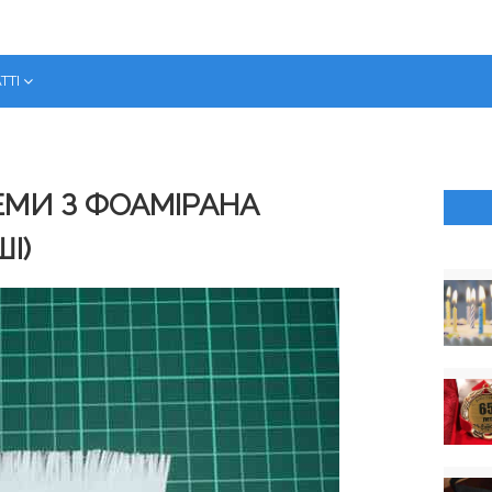
ТТІ
ЕМИ З ФОАМІРАНА
І)