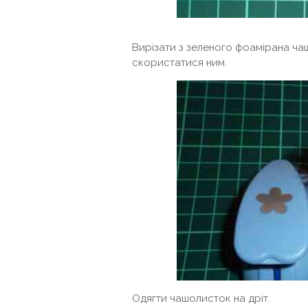
Вирізати з зеленого фоамірана ча
скористатися ним.
Одягти чашолисток на дріт.