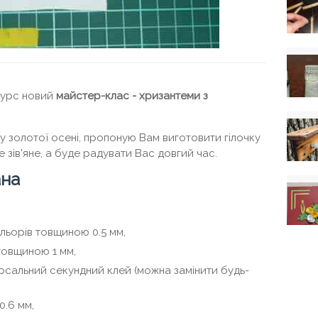
курс новий
майстер-клас - хризантеми з
у золотої осені, пропоную Вам виготовити гілочку
 зів'яне, а буде радувати Вас довгий час.
ана
льорів товщиною 0.5 мм,
овщиною 1 мм,
рсальний секундний клей (можна замінити будь-
.6 мм,