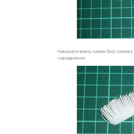
Намазати внизу клеєм білу смужку 
серединкою.