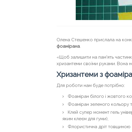
Олена Стешенко прислала на кон
фоамірана
.
«Щоб залишити на пам'ять частинк
хризантеми своїми руками. Вона не
Хризантеми з фоамір
Для роботи нам буде потрібно:
Фоаміран білого і жовтого ко
Фоаміран зеленого кольору т
Клей супер момент гель уніве
яким клеєм для гуми),
Флористична дріт товщиною 0