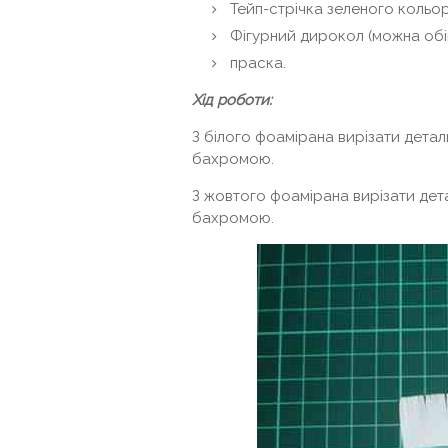
Тейп-стрічка зеленого кольор
Фігурний дирокол (можна обій
праска.
Хід роботи:
З білого фоамірана вирізати детал
бахромою.
З жовтого фоамірана вирізати дета
бахромою.