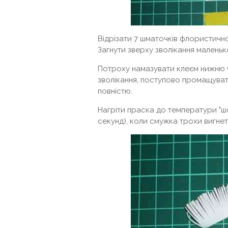
Відрізати 7 шматочків флористичної
Загнути зверху зволікання маленьк
Потроху намазувати клеєм нижню ч
зволікання, поступово промащуват
повністю.
Нагріти праска до температури "шо
секунд), коли смужка трохи вигнеть