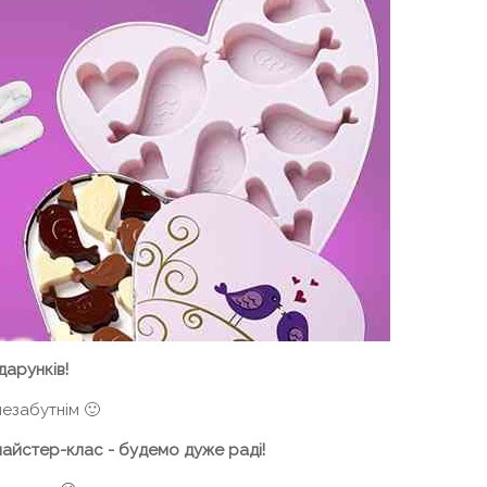
дарунків!
езабутнім 🙂
майстер-клас - будемо дуже раді!