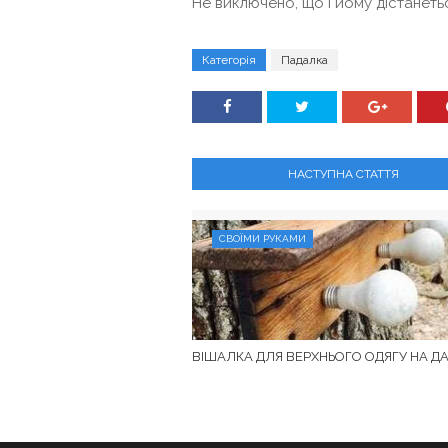
Не виключено, що і йому дістанеть
Категорія
Падалка
НАСТУПНА СТАТТЯ
СВОЇМИ РУКАМИ
ВІШАЛКА ДЛЯ ВЕРХНЬОГО ОДЯГУ НА Д