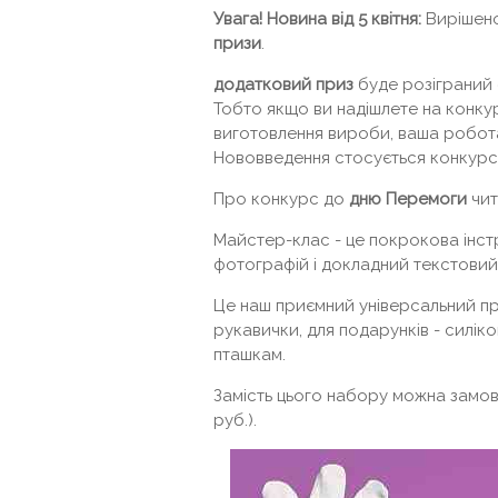
Увага! Новина від 5 квітня:
Вирішено
призи
.
додатковий приз
буде розіграний 
Тобто якщо ви надішлете на конку
виготовлення вироби, ваша робота
Нововведення стосується конкур
Про конкурс до
дню Перемоги
чит
Майстер-клас - це покрокова інстр
фотографій і докладний текстовий
Це наш приємний універсальний при
рукавички, для подарунків - силі
пташкам.
Замість цього набору можна замови
руб.).