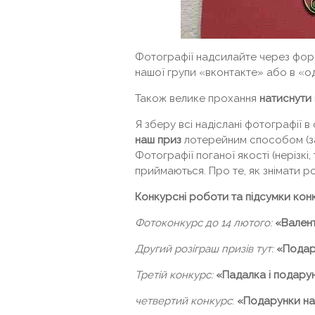
Фотографії надсилайте через фор
нашої групи «вконтакте» або в «о
Також велике прохання
натиснути
Я зберу всі надіслані фотографії в
наш приз
лотерейним способом (з
Фотографії поганої якості (нерізкі, 
приймаються. Про те, як знімати р
Конкурсні роботи та підсумки конк
Фотоконкурс до 14 лютого:
«Вален
Другий розіграш призів тут:
«Подару
Третій конкурс:
«Падалка і подару
четвертий конкурс
:
«Подарунки на