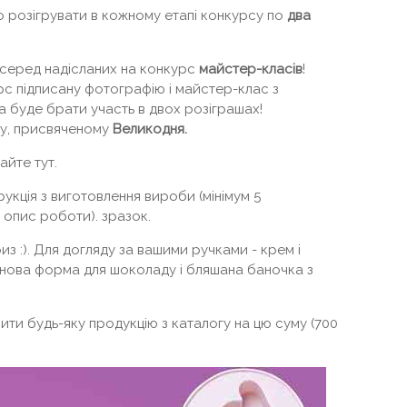
 розігрувати в кожному етапі конкурсу по
два
серед надісланих на конкурс
майстер-класів
!
рс підписану фотографію і майстер-клас з
 буде брати участь в двох розіграшах!
су, присвяченому
Великодня.
айте тут.
укція з виготовлення вироби (мінімум 5
 опис роботи). зразок.
з :). Для догляду за вашими ручками - крем і
конова форма для шоколаду і бляшана баночка з
ти будь-яку продукцію з каталогу на цю суму (700