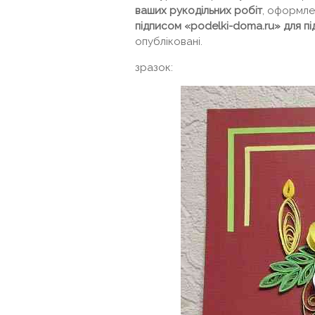
ваших рукодільних робіт
, оформлен
підписом «podelki-doma.ru» для п
опубліковані.
зразок: