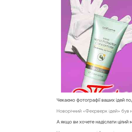
Чекаємо фотографії ваших ідей по
Новорічний «Феєрверк ідей» був н
А якщо ви хочете надіслати цілий 