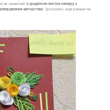
і як зазвичай (
з додатком листка паперу з
ідтвердження авторства
). Зрозуміло, ніде раніше не