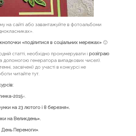
му на сайті або завантажуйте в фотоальбоми
днокласниках».
 кнопочки «поділитися в соціальних мережах»
🙂
 одній статті, необхідно пронумерувати і
розіграю
а допомогою генератора випадкових чисел).
темні, засвічені) до участі в конкурсі не
оботи читайте тут.
урсів:
тинка-2015
«.
нки на 23 лютого і 8 березня«.
нки на Великдень».
 День Перемоги»
.