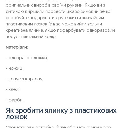
оригінальних виробів своїми руками. Якщо ви з
дитиною вирішили провести цікаво зимовий вечір,
спробуйте подарувати друге життя звичайним
пластиковим ложок. У вас може вийти вельми
креативна ялинка, якщо пофарбувати одноразовий
посуд в вінтажний колір.
матеріали:
- одноразові ложки;
- ножиці;
- конус з картону;
- клей;
- фарби.
Як зробити ялинку з пластикових
ложок
Спочатку вам потрібно буде обрізати ручки у всіх