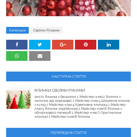
Категорія
Своїми Руками
НАСТУПНА СТАТТЯ
ЯЛИНКИ СВОЇМИ РУКАМИ
зміст1 Ялинка з бахроми1.1 Майстер-клас2 Ялинки з
паличок від морозива2.1 Майстер-клас3 Ширяюча ялинка
з куль3.1 Майстер-клас4 Креативна ялинка4.1 Майстер-
клас5 Ялинка-коробочка5.1 Майстер-клас6 Ялинка з
обгорткового паперу6.1 Майстер-клас7 Оригінальна
ялинка7.1 Майстер-клас8 Ялинка...
ПОПЕРЕДНЯ СТАТТЯ