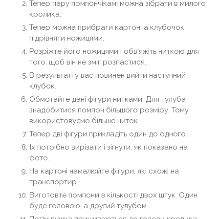
Тепер пару помпончікамі можна зібрати в милого
кролика.
Тепер можна прибрати картон, а клубочок
підрівняти ножицями.
Розріжте його ножицями і обв'яжіть ниткою для
того, щоб він не зміг розпастися.
В результаті у вас повинен вийти наступний
клубок.
Обмотайте дані фігури нитками. Для тулуба
знадобитися помпон більшого розміру. Тому
використовуємо більше ниток.
Тепер дві фігури прикладіть один до одного.
Їх потрібно вирізати і зігнути, як показано на
фото.
На картоні намалюйте фігури, які схожі на
транспортир.
Виготовте помпони в кількості двох штук. Один
буде головою, а другий тулубом.