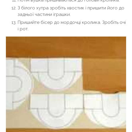
Потім вушка пришиваються до голови кролика.
З білого хутра зробіть хвостик і пришити його до
задньої частини іграшки.
Пришийте бісер до мордочці кролика. Зробіть очі
і рот.