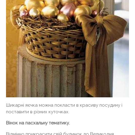
Шикарні яєчка можна покласти в красиву посудину і
поставити в різних куточках.
Вінок на пасхальну тематику.
Відмінно прикрасити свій будинок до Великодня