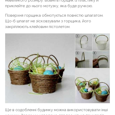
невеликого розміру. Візьміть горщик із пластику й
приклейте до нього мотузку, яка буде ручкою.
Поверхня горщика обмотується повністю шпагатом.
Що-б шпагат не зісковзували з горщика, його
закріплюють клейовим пістолетом.
Ще в оздобленні будинку можна використовувати інші