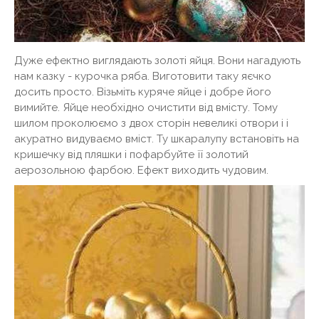
Дуже ефектно виглядають золоті яйця. Вони нагадують
нам казку - курочка ряба. Виготовити таку яєчко
досить просто. Візьміть куряче яйце і добре його
вимийте. Яйце необхідно очистити від вмісту. Тому
шилом проколюємо з двох сторін невеликі отвори і і
акуратно видуваємо вміст. Ту шкаралупу встановіть на
кришечку від пляшки і пофарбуйте її золотий
аерозольною фарбою. Ефект виходить чудовим.