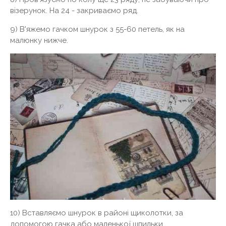
візерунок. На 24 - закриваємо ряд.
9) В'яжемо гачком шнурок з 55-60 петель, як на
малюнку нижче.
10) Вставляємо шнурок в районі щиколотки, за
допомогою гачка або маленької шпильки.