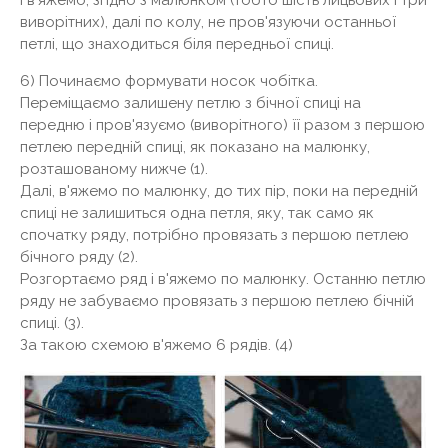
І в'яжемо, згідно з малюнком (тобто шість лицьових і три
виворітних), далі по колу, не пров'язуючи останньої
петлі, що знаходиться біля передньої спиці.
6) Починаємо формувати носок чобітка.
Переміщаємо залишену петлю з бічної спиці на
передню і пров'язуємо (виворітного) її разом з першою
петлею передній спиці, як показано на малюнку,
розташованому нижче (1).
Далі, в'яжемо по малюнку, до тих пір, поки на передній
спиці не залишиться одна петля, яку, так само як
спочатку ряду, потрібно провязать з першою петлею
бічного ряду (2).
Розгортаємо ряд і в'яжемо по малюнку. Останню петлю
ряду не забуваємо провязать з першою петлею бічній
спиці. (3).
За такою схемою в'яжемо 6 рядів. (4)