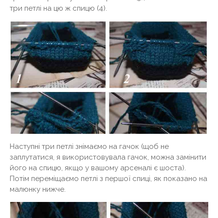
три петлі на цю ж спицю (4).
Наступні три петлі знімаємо на гачок (щоб не
заплутатися, я використовувала гачок, можна замінити
його на спицю, якщо у вашому арсеналі є шоста).
Потім переміщаємо петлі з першої спиці, як показано на
малюнку нижче.