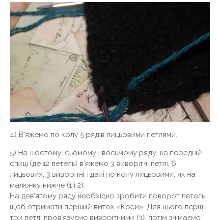
4) В'яжемо по колу 5 рядів лицьовими петлями.
5) На шостому, сьомому і восьмому ряду, на передній
спиці (де 12 петель) в'яжемо 3 виворітні петлі, 6
лицьових, 3 виворітні і далі по колу лицьовими, як на
малюнку нижче (1 і 2);
На дев'ятому ряду необхідно зробити поворот петель,
щоб отримати перший виток «Коси». Для цього перші
три петлі пров'язуємо виворітними (3), потім знімаємо