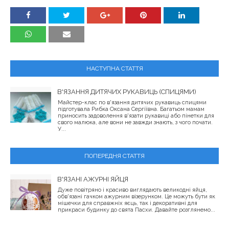
НАСТУПНА СТАТТЯ
В'ЯЗАННЯ ДИТЯЧИХ РУКАВИЦЬ (СПИЦЯМИ)
Майстер-клас по в'язання дитячих рукавиць спицями
підготувала Рибка Оксана Сергіївна. Багатьом мамам
приносить задоволення в'язати рукавиці або пінетки для
свого малюка, але вони не завжди знають, з чого почати.
У...
ПОПЕРЕДНЯ СТАТТЯ
В'ЯЗАНІ АЖУРНІ ЯЙЦЯ
Дуже повітряно і красиво виглядають великодні яйця,
обв'язані гачком ажурним візерунком. Це можуть бути як
мішечки для справжніх яєць, так і декоративні для
прикраси будинку до свята Пасхи. Давайте розглянемо...