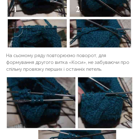
На сьомому ряду повторюємо поворот, для
формування другого витка «Коси», не забуваючи про
спільну провязку перших і останніх петель.