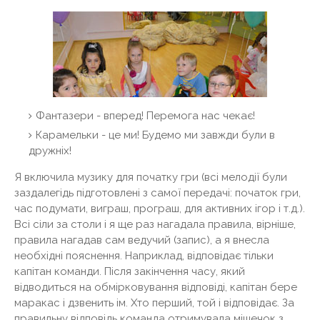
Фантазери - вперед! Перемога нас чекає!
Карамельки - це ми! Будемо ми завжди були в
дружніх!
Я включила музику для початку гри (всі мелодії були
заздалегідь підготовлені з самої передачі: початок гри,
час подумати, виграш, програш, для активних ігор і т.д.).
Всі сіли за столи і я ще раз нагадала правила, вірніше,
правила нагадав сам ведучий (запис), а я внесла
необхідні пояснення. Наприклад, відповідає тільки
капітан команди. Після закінчення часу, який
відводиться на обмірковування відповіді, капітан бере
маракас і дзвенить ім. Хто перший, той і відповідає. За
правильну відповідь команда отримувала мішечок з