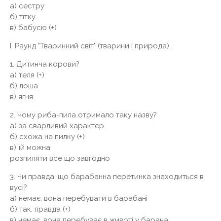
а) сестру
б) тітку
в) бабусю (+)
I. Раунд "Тваринний світ" (тварини і природа).
1. Дитинча корови?
а) теля (+)
б) лоша
в) ягня
2. Чому риба-пила отримало таку назву?
а) за сварливий характер
б) схожа на пилку (+)
в) їй можна
розпиляти все що завгодно
3. Чи правда, що барабанна перетинка знаходиться в
вусі?
а) немає, вона перебувати в барабані
б) так, правда (+)
в) немає, вона перебуває в животі у барана