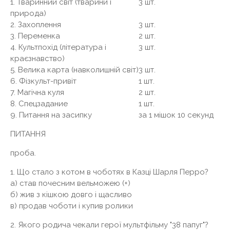
1. Тваринний світ (тварини і
3 шт.
природа)
2. Захоплення
3 шт.
3. Переменка
2 шт.
4. Культпохід (література і
3 шт.
краєзнавство)
5. Велика карта (навколишній світ)
3 шт.
6. Фізкульт-привіт
1 шт.
7. Магічна куля
2 шт.
8. Спецзадание
1 шт.
9. Питання на засипку
за 1 мішок 10 секунд
ПИТАННЯ
проба.
1. Що стало з котом в чоботях в Казці Шарля Перро?
а) став почесним вельможею (+)
б) жив з кішкою довго і щасливо
в) продав чоботи і купив ролики
2. Якого родича чекали герої мультфільму "38 папуг"?