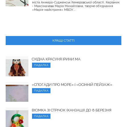
міста Анжеро-Судженськ Кемеровської області. Керівник
- Максімачева Марія Михайлівна, творче об'єднання
«Марія-майстриня» МБОУ...
КРАЩІ СТАТТІ
СХІДНА КРАСУНЯ ІРИНИ МА
ПАДАЛКА
«СПОГАДИ ПРО МОРЕ» І «ОСІННІЙ ПЕЙЗАЖ»
ПАДАЛКА
ВІСІМКА ЗІ СТРІЧОК (КАНЗАШІ) ДО 8 БЕРЕЗНЯ
ПАДАЛКА