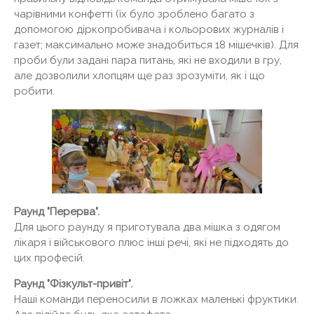
чарівними конфетті (їх було зроблено багато з
допомогою діркопробивача і кольорових журналів і
газет; максимально може знадобиться 18 мішечків). Для
проби були задані пара питань, які не входили в гру,
але дозволили хлопцям ще раз зрозуміти, як і що
робити.
Раунд "Перерва".
Для цього раунду я приготувала два мішка з одягом
лікаря і військового плюс інші речі, які не підходять до
цих професій.
Раунд "Фізкульт-привіт".
Наші команди переносили в ложках маленькі фруктики.