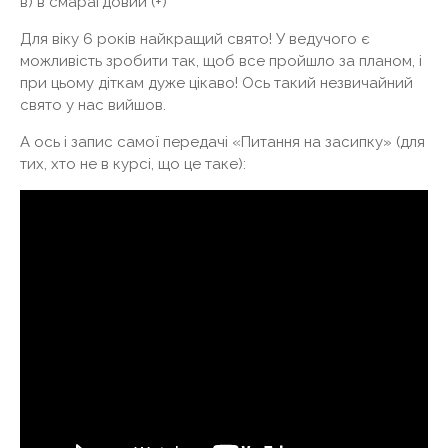
в) в смарагдовий (+)
Для віку 6 років найкращий свято! У ведучого є
можливість зробити так, щоб все пройшло за планом, і
при цьому діткам дуже цікаво! Ось такий незвичайний
свято у нас вийшов.
А ось і запис самої передачі «Питання на засипку» (для
тих, хто не в курсі, що це таке):