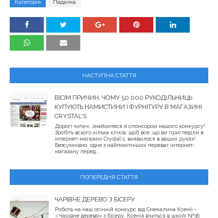
Категорія
Падалка
НАСТУПНА СТАТТЯ
ВІСІМ ПРИЧИН, ЧОМУ 50 000 РУКОДІЛЬНИЦЬ
КУПУЮТЬ НАМИСТИНИ І ФУРНІТУРУ В МАГАЗИНІ
CRYSTAL'S
Дорогі читачі, знайомтеся зі спонсором нашого конкурсу!
Зробіть всього кілька кліків, щоб все, що ви пригледіли в
інтернет-магазині Crystal's, виявилося в ваших руках!
Безсумнівно, одне з найпомітніших переваг інтернет-
магазину перед...
ПОПЕРЕДНЯ СТАТТЯ
ЧАРІВНЕ ДЕРЕВО З БІСЕРУ
Робота на наш осінній конкурс від Смекалина Ксенії -
«Чарівне дерево» з бісеру. Ксенія вчиться в школі №36