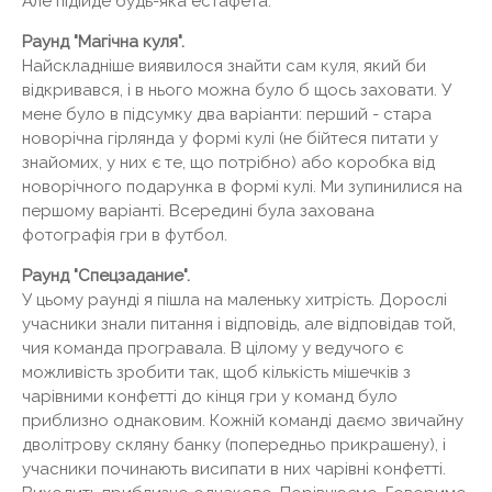
Але підійде будь-яка естафета.
Раунд "Магічна куля".
Найскладніше виявилося знайти сам куля, який би
відкривався, і в нього можна було б щось заховати. У
мене було в підсумку два варіанти: перший - стара
новорічна гірлянда у формі кулі (не бійтеся питати у
знайомих, у них є те, що потрібно) або коробка від
новорічного подарунка в формі кулі. Ми зупинилися на
першому варіанті. Всередині була захована
фотографія гри в футбол.
Раунд "Спецзадание".
У цьому раунді я пішла на маленьку хитрість. Дорослі
учасники знали питання і відповідь, але відповідав той,
чия команда програвала. В цілому у ведучого є
можливість зробити так, щоб кількість мішечків з
чарівними конфетті до кінця гри у команд було
приблизно однаковим. Кожній команді даємо звичайну
дволітрову скляну банку (попередньо прикрашену), і
учасники починають висипати в них чарівні конфетті.