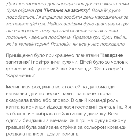
Для шестирічного дня народження дочки в якості теми
була обрана
гра "Питання на засипку"
. Вона їй дуже
подобається, і я вирішила зробити день народження за
мотивами цієї гри. Найскладнішим було адаптувати гру
під наші реалії, тому що знайти величезні пісочний
годинник - велика проблема. Правила гри були такі ж,
як і в телевікторині. Розповім, як все у нас проходило.
Приміщення було прикрашено плакатами
"Каверзне
запитання"
і повітряними кулями. Дітей було 10 чоловік
(ровесники), і у нас вийшло 2 команди: "Фантазери" і
"Карамельки".
Іменинниця розділила всіх гостей на дві команди
навмання: діти по черзі чіпали її за плече, і вона
вказувала вліво або вправо. В одній команді роль
капітана команди відводилася господині свята, в іншій я
за бажанням вибрала найактивнішу дівчинку. Всім
одягли бейджики з іменами, як в грі. На руку кожному
гравцеві була зав'язана стрічка за кольором команди. І
роздала написані девізи команд: