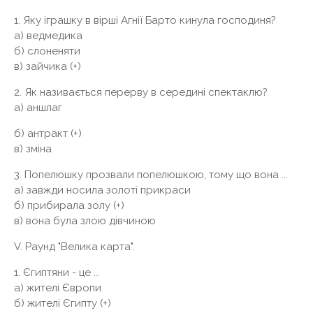
1. Яку іграшку в вірші Агнії Барто кинула господиня?
а) ведмедика
б) слоненяти
в) зайчика (+)
2. Як називається перерву в середині спектаклю?
а) аншлаг
б) антракт (+)
в) зміна
3. Попелюшку прозвали попелюшкою, тому що вона ...
а) завжди носила золоті прикраси
б) прибирала золу (+)
в) вона була злою дівчиною
V. Раунд "Велика карта".
1. Єгиптяни - це ...
а) жителі Європи
б) жителі Єгипту (+)