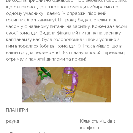
Виходить приблизно однаково. Порівнюємо. Говоримо,
що однаково. Далі з кожної команди вибираємо по
одному учаснику і даємо їм справжні пісочний
годинник (на 1 хвилину). Ці гравці будуть стежити за
часом у фінальному питанні на засипку. Кожен за часом
своєї команди. Видали фінальний питання на засипку
капітанам (у нас була головоломка), і вони успішно з
ним впоралися (обидві команди !!!). І так вийшло, що в
нашій грі два переможця! (Як і планувалося) Переможці
отримали пам'ятні дипломи та призи!
ПЛАН ІГРИ
раунд
Кількість мішків з
конфетті