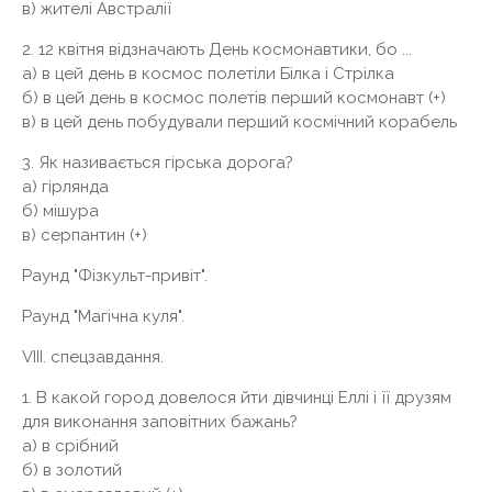
в) жителі Австралії
2. 12 квітня відзначають День космонавтики, бо ...
а) в цей день в космос полетіли Білка і Стрілка
б) в цей день в космос полетів перший космонавт (+)
в) в цей день побудували перший космічний корабель
3. Як називається гірська дорога?
а) гірлянда
б) мішура
в) серпантин (+)
Раунд "Фізкульт-привіт".
Раунд "Магічна куля".
VIII. спецзавдання.
1. В какой город довелося йти дівчинці Еллі і її друзям
для виконання заповітних бажань?
а) в срібний
б) в золотий