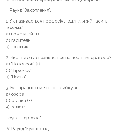
II. Раунд "Захоплення".
1. Як називається професія людини, який гасить
пожежі?
а) пожежний (+)
б) гаситель
в) гасників
2. Яке тістечко називається на честь імператора?
а) "Наполеон" (+)
б) "Тірамісу"
в) "Прага"
3. Без праці не витягнеш і рибку зі ...
а) озера
б) ставка (+)
в) калюжі
Раунд "Перерва".
IV. Раунд "Культпохід".