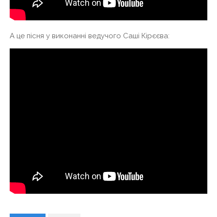
А це пісня у виконанні ведучого Саші Кірєєва: