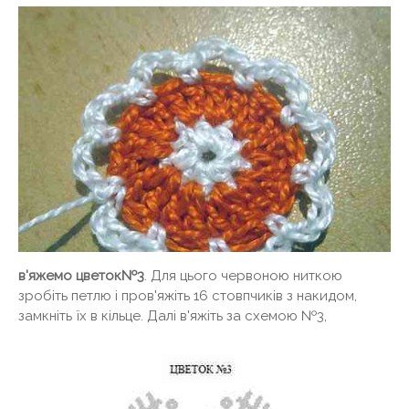
в'яжемо цветок№3
. Для цього червоною ниткою
зробіть петлю і пров'яжіть 16 стовпчиків з накидом,
замкніть їх в кільце. Далі в'яжіть за схемою №3,