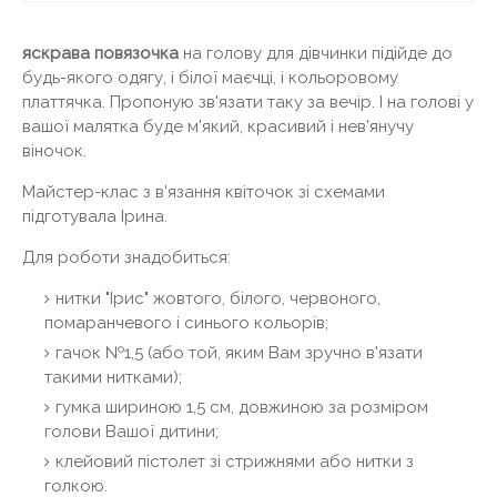
яскрава повязочка
на голову для дівчинки підійде до
будь-якого одягу, і білої маєчці, і кольоровому
платтячка. Пропоную зв'язати таку за вечір. І на голові у
вашої малятка буде м'який, красивий і нев'янучу
віночок.
Майстер-клас з в'язання квіточок зі схемами
підготувала Ірина.
Для роботи знадобиться:
нитки "Ірис" жовтого, білого, червоного,
помаранчевого і синього кольорів;
гачок №1,5 (або той, яким Вам зручно в'язати
такими нитками);
гумка шириною 1,5 см, довжиною за розміром
голови Вашої дитини;
клейовий пістолет зі стрижнями або нитки з
голкою.