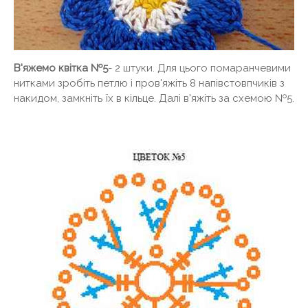
В'яжемо квітка №5
- 2 штуки. Для цього помаранчевими
нитками зробіть петлю і пров'яжіть 8 напівстовпчиків з
накидом, замкніть їх в кільце. Далі в'яжіть за схемою №5.