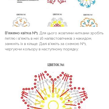
В'яжемо квітка №1
. Для цього жовтими нитками зробіть
петлю і в'яжіть в неї 16 напівстовпчиків з накидом,
замкніть їх в кільце. Далі в'яжіть за схемою №1,
чергуючи кольору в наступному порядку: