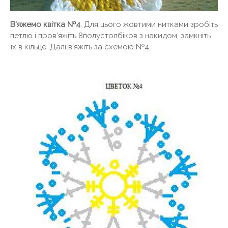
В'яжемо квітка №4
. Для цього жовтими нитками зробіть
петлю і пров'яжіть 8полустолбіков з накидом, замкніть
їх в кільце. Далі в'яжіть за схемою №4,