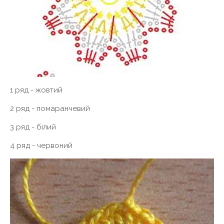
1 ряд - жовтий
2 ряд - помаранчевий
3 ряд - білий
4 ряд ​​- червоний