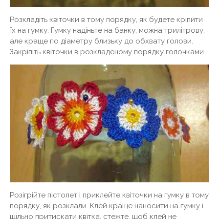
Розкладіть квіточки в тому порядку, як будете кріпити
їх на гумку. Гумку надіньте на банку, можна трилітрову,
але краще по діаметру близьку до обхвату голови.
Закріпіть квіточки в розкладеному порядку голочками.
Розігрійте пістолет і приклейте квіточки на гумку в тому
порядку, як розклали. Клей краще наносити на гумку і
щільно притискати квітка, стежте, щоб клей не