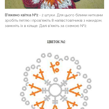
В'яжемо квітка №2
- 2 штуки. Для цього білими нитками
зробіть петлю і пров'яжіть 8 напівстовпчиків з накидом,
замкніть їх в кільце. Далі в'яжіть за схемою №2.