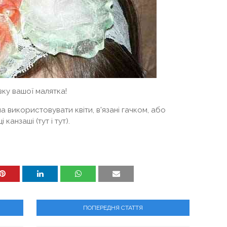
вку вашої малятка!
 використовувати квіти, в'язані гачком, або
 канзаші (тут і тут).
ПОПЕРЕДНЯ СТАТТЯ