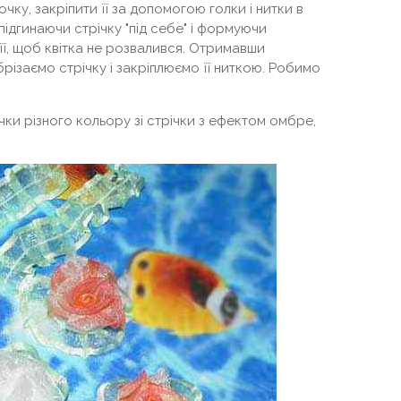
чку, закріпити її за допомогою голки і нитки в
 підгинаючи стрічку "під себе" і формуючи
її, щоб квітка не розвалився. Отримавши
різаємо стрічку і закріплюємо її ниткою. Робимо
ки різного кольору зі стрічки з ефектом омбре,