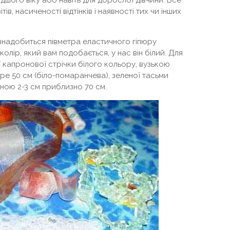
дшого віку або навіть для дорослої дівчини. Все
ів, насиченості відтінків і наявності тих чи інших
 знадобиться півметра еластичного гіпюру
олір, який вам подобається, у нас він білий. Для
капронової стрічки білого кольору, вузькою
ре 50 см (біло-помаранчева), зеленої тасьми
ною 2-3 см приблизно 70 см.