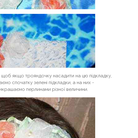
к, щоб якщо трояндочку насадити на цю підкладку,
ємо спочатку зелені підкладки, а на них -
рикрашаємо перлинами різної величини.