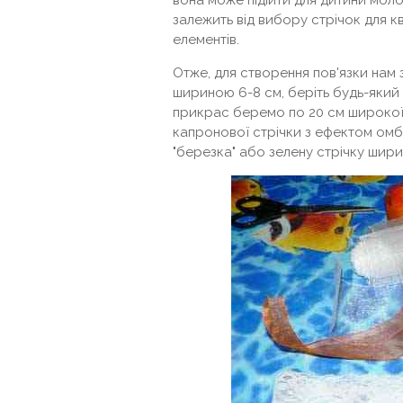
вона може підійти для дитини моло
залежить від вибору стрічок для квіт
елементів.
Отже, для створення пов'язки нам
шириною 6-8 см, беріть будь-який к
прикрас беремо по 20 см широкої 
капронової стрічки з ефектом омб
"березка" або зелену стрічку шири