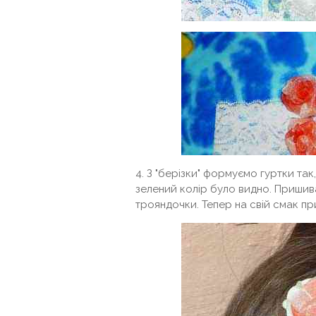
4. З "берізки" формуємо гуртки та
зелений колір було видно. Пришива
трояндочки. Тепер на свій смак п