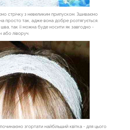
заємо стрічку з невеликим припуском. Зшиваємо
ожна просто так, адже вона добре розтягується.
шва, так її можна буде носити як завгодно -
 або ліворуч.
 починаємо згортати найбільший квітка - для цього