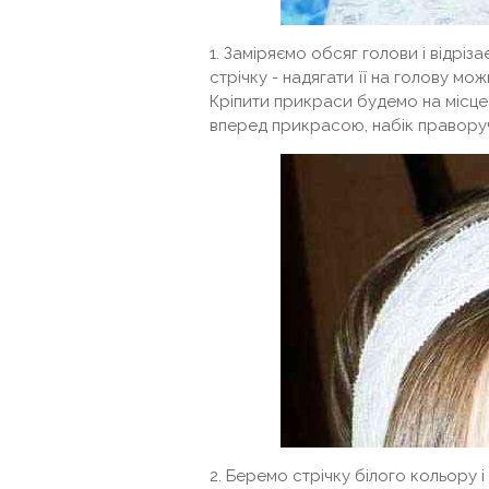
1. Заміряємо обсяг голови і відрі
стрічку - надягати її на голову м
Кріпити прикраси будемо на місце 
вперед прикрасою, набік праворуч
2. Беремо стрічку білого кольору і