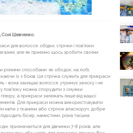
д Соні Шевченко.
аси для волосся: обідки, стрічки і пов'язки.
агазині, але як приємно щось зробити своїми
и різними способами: як ободок, на лобі,
аючи їх з боків. Ця стрічка служить для прикраси
ль - вона захищає волосся, утримує зачіску і не
аму пов'язку можна спорудити з смужки
гіпюру, а прикраси залежать лише від вашої
 елементів. Для прикраси можна використовувати
ати квіти з тканини або стрічок власноруч, добре
підходить бісер, намистини, різна тасьма.
дні, призначається для дівчинки 7-8 років, але