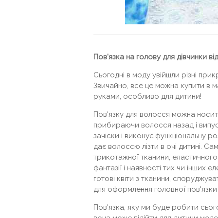
Пов'язка на голову для дівчинки ві
Сьогодні в моду увійшли різні прикр
Звичайно, все це можна купити в м
руками, особливо для дитини!
Пов'язку для волосся можна носит
прибираючи волосся назад і випуск
зачіски і виконує функціональну ро
дає волоссю лізти в очі дитині. С
трикотажної тканини, еластичного 
фантазії і наявності тих чи інших
готові квіти з тканини, споруджув
для оформлення головної пов'язки 
Пов'язка, яку ми буде робити сього