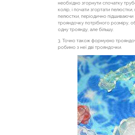
необхідно згорнути спочатку трубо
колір, і почати згортати пелюстки,
пелюстки, періодично підшиваючи 
трояндочку потрібного розміру, об
одну троянду, але більшу.
3. Точно також формуємо трояндоч
робимо з неї дві трояндочки.