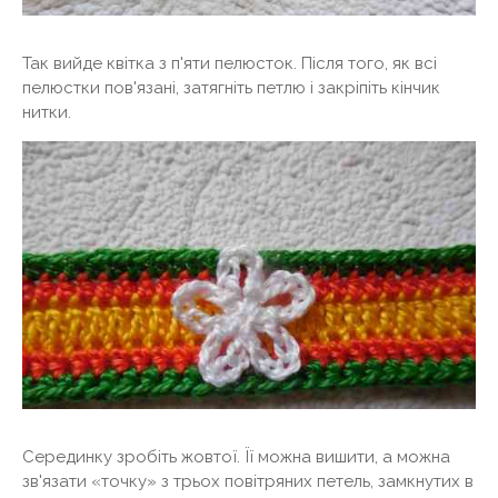
Так вийде квітка з п'яти пелюсток. Після того, як всі
пелюстки пов'язані, затягніть петлю і закріпіть кінчик
нитки.
Серединку зробіть жовтої. Її можна вишити, а можна
зв'язати «точку» з трьох повітряних петель, замкнутих в