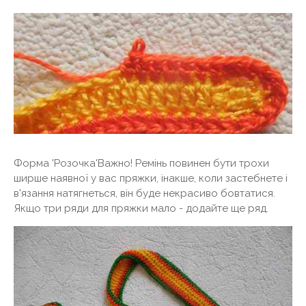
Форма 'Розочка'Важно! Ремінь повинен бути трохи
ширше наявної у вас пряжки, інакше, коли застебнете і
в'язання натягнеться, він буде некрасиво бовтатися.
Якщо три ряди для пряжки мало - додайте ще ряд.