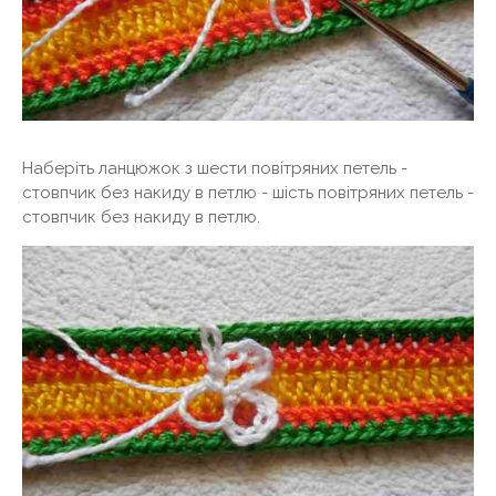
Наберіть ланцюжок з шести повітряних петель -
стовпчик без накиду в петлю - шість повітряних петель -
стовпчик без накиду в петлю.