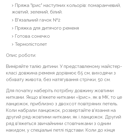
Пряжа "Ірис" наступних кольорів: помаранчевий,
жовтий, зелений, білий.
В'язальний гачок №2
Пряжка для дитячого ременя
Готова сонечко
Термопістолет
Опис роботи:
Виміряйте талію дитини. У представленому майстер-
класі довжина ременя дорівнює 65 см, виходячи з
обхвату живота, без натягування стрічки, 50 см.
Для початку наберіть потрібну довжину жовтими
нитками. Якщо в'яжете нитками «Ірис», як в МК, то це
ланцюжок, приблизно з двохсот повітряних петель.
Коли набрали ланцюжок, розвертайте в'язання на
другий ряд-жовтими нитками, як і ланцюжок. Другий
ряд в'яжеться звичайними стовпчиками з одним
накидом, у спеціальні петлі підстави. Коли до кінця