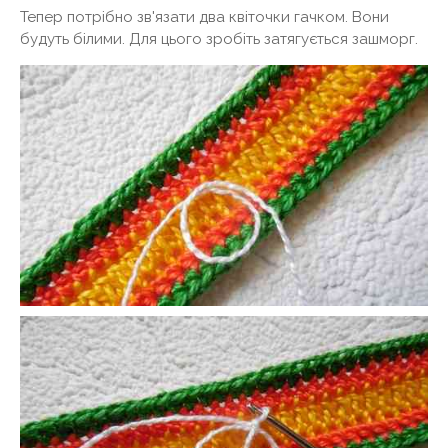
Тепер потрібно зв'язати два квіточки гачком. Вони
будуть білими. Для цього зробіть затягується зашморг.