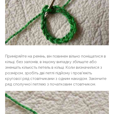
Приміряйте на ремінь, він повинен вільно поміщатися в
кільці, без заломів, в іншому випадку збільште або
зменшіть кількість петель в кільці. Коли визначилися з
розміром, зробіть дві петлі підйому і пров'яжіть
кругової ряд стовпчиками з одним накидом. Закінчите
ряд сполучної петлею з початковим стовпчиком.