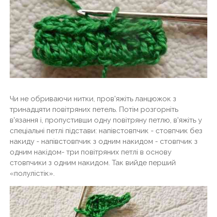
Чи не обриваючи нитки, пров'яжіть ланцюжок з
тринадцяти повітряних петель. Потім розгорніть
в'язання і, пропустивши одну повітряну петлю, в'яжіть у
спеціальні петлі підстави: напівстовпчик - стовпчик без
накиду - напівстовпчик з одним накидом - стовпчик з
одним накідом- три повітряних петлі в основу
стовпчики з одним накидом. Так вийде перший
«полулістік».