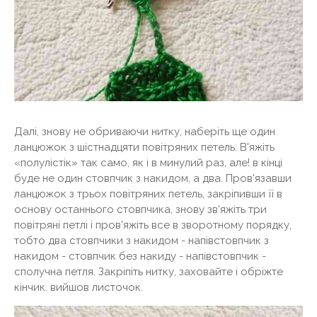
Далі, знову не обриваючи нитку, наберіть ще один
ланцюжок з шістнадцяти повітряних петель. В'яжіть
«полулістік» так само, як і в минулий раз, але! в кінці
буде не один стовпчик з накидом, а два. Пров'язавши
ланцюжок з трьох повітряних петель, закріпивши її в
основу останнього стовпчика, знову зв'яжіть три
повітряні петлі і пров'яжіть все в зворотному порядку,
тобто два стовпчики з накидом - напівстовпчик з
накидом - стовпчик без накиду - напівстовпчик -
сполучна петля. Закріпіть нитку, заховайте і обріжте
кінчик. вийшов листочок.