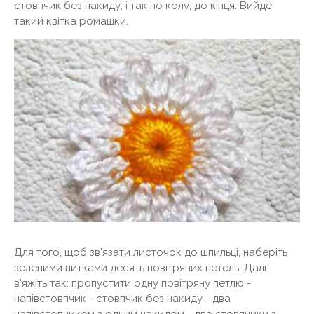
стовпчик без накиду, і так по колу, до кінця. Вийде
такий квітка ромашки.
Для того, щоб зв'язати листочок до шпильці, наберіть
зеленими нитками десять повітряних петель. Далі
в'яжіть так: пропустити одну повітряну петлю -
напівстовпчик - стовпчик без накиду - два