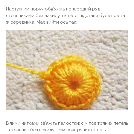
Наступним поруч обв'яжіть попередній ряд
стовпчиками без накиду, як петлі підстави буде все та
ж серединка. Має вийти ось так:
Білими нитками зв'яжіть пелюстки: сім повітряних петель
- стовпчик без накиду - сім повітряних петель -