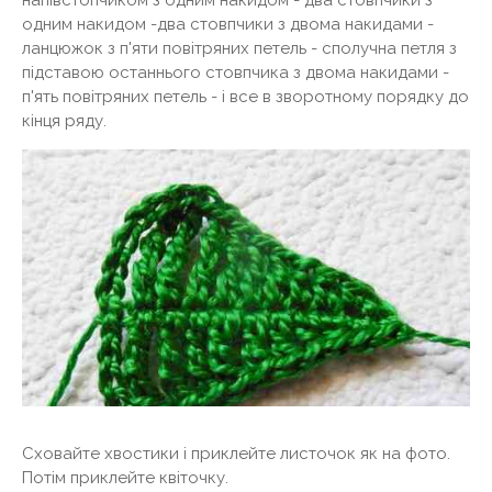
напівстопчиком з одним накидом - два стовпчики з
одним накидом -два стовпчики з двома накидами -
ланцюжок з п'яти повітряних петель - сполучна петля з
підставою останнього стовпчика з двома накидами -
п'ять повітряних петель - і все в зворотному порядку до
кінця ряду.
Сховайте хвостики і приклейте листочок як на фото.
Потім приклейте квіточку.