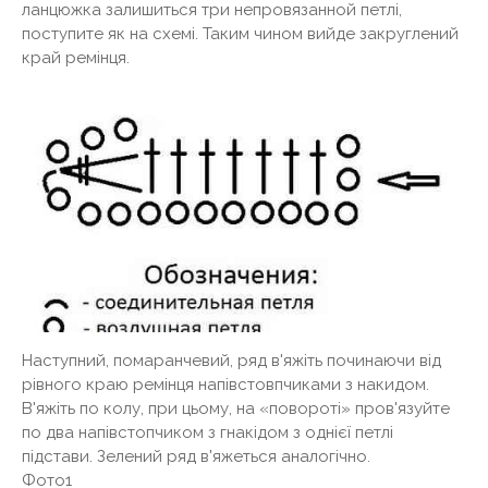
ланцюжка залишиться три непровязанной петлі,
поступите як на схемі. Таким чином вийде закруглений
край ремінця.
Наступний, помаранчевий, ряд в'яжіть починаючи від
рівного краю ремінця напівстовпчиками з накидом.
В'яжіть по колу, при цьому, на «повороті» пров'язуйте
по два напівстопчиком з гнакідом з однієї петлі
підстави. Зелений ряд в'яжеться аналогічно.
Фото1