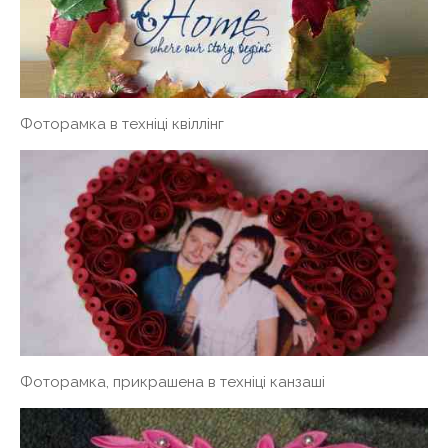
Фоторамка в техніці квіллінг
Фоторамка, прикрашена в техніці канзаші