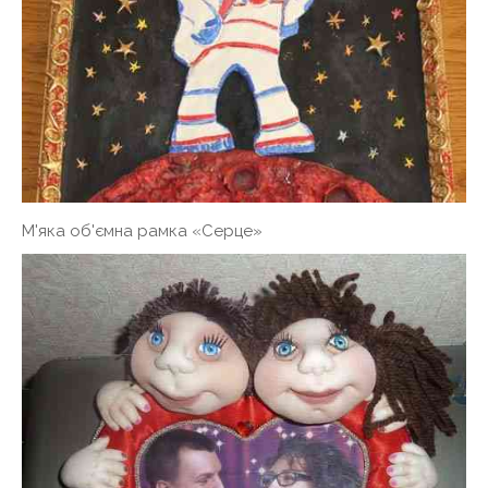
М'яка об'ємна рамка «Серце»