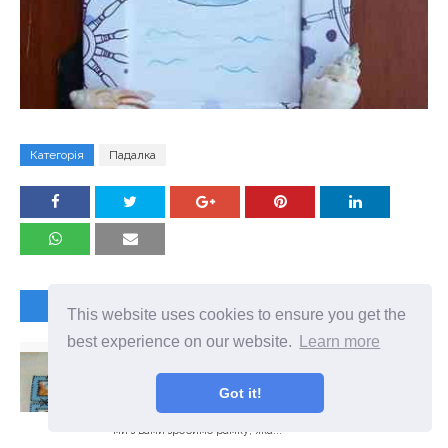
Категорія
Падалка
НАСТУПНА СТАТТЯ
This website uses cookies to ensure you get the
best experience on our website.
Learn more
ПОКРОКОВИЙ МАЙСТЕР-КЛАС СТВОРЕННЯ
РАМКИ ДЛЯ ФОТОГРАФІЙ З ФЕТРУ
Ще один майстер-клас нашого улюбленого автора
Got it!
Антоніни Мазур - рамки для фото з фетру. З фетру можна
створювати дивовижні і красиві речі (приклади). Сьогодні
ми з вами зробимо рамку, яка...