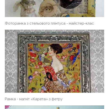
Фоторамка з стельового плінтуса - майстер-клас
Рамка - магніт «Карета» з фетру