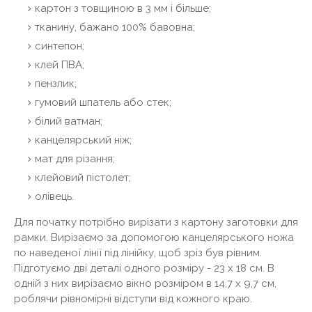
картон з товщиною в 3 мм і більше;
тканину, бажано 100% бавовна;
синтепон;
клей ПВА;
пензлик;
гумовий шпатель або стек;
білий ватман;
канцелярський ніж;
мат для різання;
клейовий пістолет;
олівець.
Для початку потрібно вирізати з картону заготовки для
рамки. Вирізаємо за допомогою канцелярського ножа
по наведеної лінії під лінійку, щоб зріз був рівним.
Підготуємо дві деталі одного розміру - 23 х 18 см. В
одній з них вирізаємо вікно розміром в 14,7 х 9,7 см,
роблячи рівномірні відступи від кожного краю.