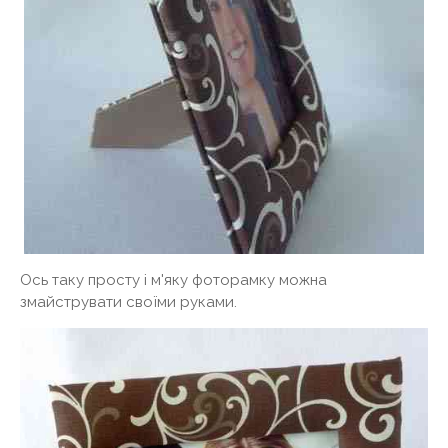
Ось таку просту і м'яку фоторамку можна
змайструвати своїми руками.