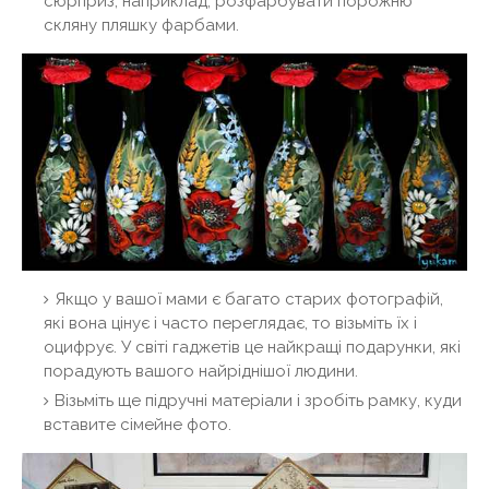
сюрприз, наприклад, розфарбувати порожню
скляну пляшку фарбами.
Якщо у вашої мами є багато старих фотографій,
які вона цінує і часто переглядає, то візьміть їх і
оцифрує. У світі гаджетів це найкращі подарунки, які
порадують вашого найріднішої людини.
Візьміть ще підручні матеріали і зробіть рамку, куди
вставите сімейне фото.