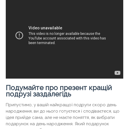
Подумайте про презент кращій
подрузі заздалегідь
Припустимо, у вашій найкращої подруги скоро день
народження, ви до нього готуєтеся і сподіваєтеся, що
ідея прийде сама, але не маєте поняття, як вибрати
подарунок на день народження. Який подарунок