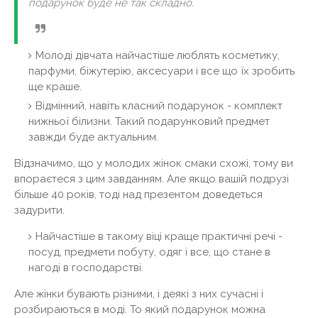
подарунок буде не так складно.
Молоді дівчата найчастіше люблять косметику,
парфуми, біжутерію, аксесуари і все що їх зробить
ще краше.
Відмінний, навіть класний подарунок - комплект
нижньої білизни. Такий подарунковий предмет
завжди буде актуальним.
Відзначимо, що у молодих жінок смаки схожі, тому ви
впораєтеся з цим завданням. Але якщо вашій подрузі
більше 40 років, тоді над презентом доведеться
задурити.
Найчастіше в такому віці краще практичні речі -
посуд, предмети побуту, одяг і все, що стане в
нагоді в господарстві.
Але жінки бувають різними, і деякі з них сучасні і
розбираються в моді. То який подарунок можна