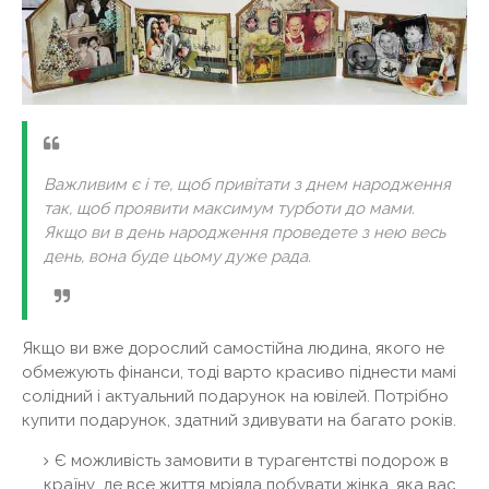
Важливим є і те, щоб привітати з днем ​​народження
так, щоб проявити максимум турботи до мами.
Якщо ви в день народження проведете з нею весь
день, вона буде цьому дуже рада.
Якщо ви вже дорослий самостійна людина, якого не
обмежують фінанси, тоді варто красиво піднести мамі
солідний і актуальний подарунок на ювілей. Потрібно
купити подарунок, здатний здивувати на багато років.
Є можливість замовити в турагентстві подорож в
країну, де все життя мріяла побувати жінка, яка вас