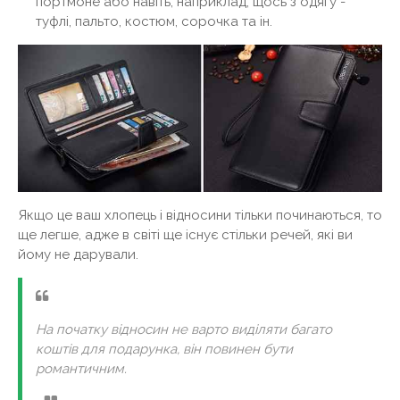
портмоне або навіть, наприклад, щось з одягу -
туфлі, пальто, костюм, сорочка та ін.
Якщо це ваш хлопець і відносини тільки починаються, то
ще легше, адже в світі ще існує стільки речей, які ви
йому не дарували.
На початку відносин не варто виділяти багато
коштів для подарунка, він повинен бути
романтичним.