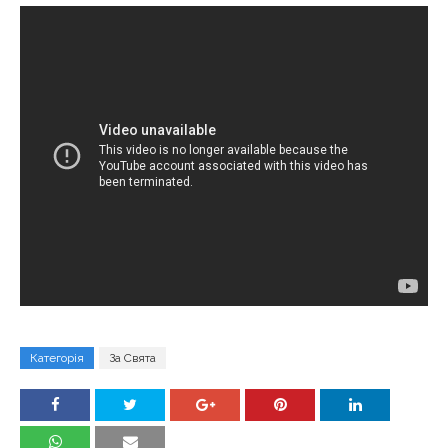
Категорія
За Свята