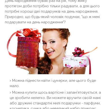
День народження буває раз на рік, тому жінку
протягом доби потрібно тільки радувати, а для цього
потрібні хороші ідеї подарунків на день народження.
Природно, що будь-який чоловік подумає, "що ж мені
подарувати на день народження"?
Можна піднести квіти і цукерки, але цього буде
мало.
Можна купити щось вартісне і запам'ятовується, а
це зробити нелегко. Ви можете вручити своїй мамі
або дружині стандартні милі подарунки - парфуми,
косметика, сумка або невеликий набір прикрас.