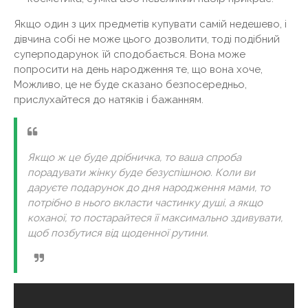
Якщо один з цих предметів купувати самій недешево, і
дівчина собі не може цього дозволити, тоді подібний
суперподарунок їй сподобається. Вона може
попросити на день народження те, що вона хоче,
Можливо, це не буде сказано безпосередньо,
прислухайтеся до натяків і бажанням.
Якщо ж це буде дрібничка, то ваша спроба
порадувати жінку буде безуспішною. Коли ви
даруєте подарунок до дня народження мами, то
потрібно в нього вкласти частинку душі, а якщо
коханої, то постарайтеся її максимально здивувати,
щоб позбутися від щоденної рутини.