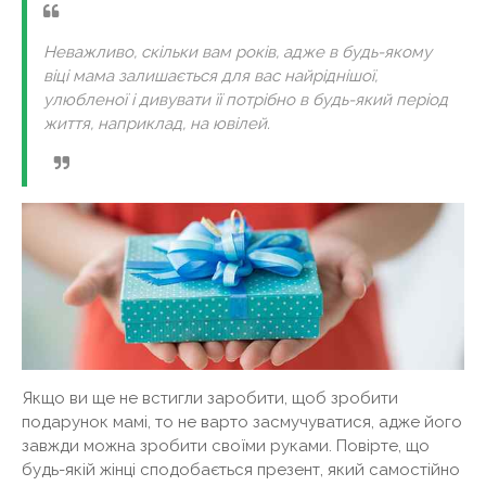
Неважливо, скільки вам років, адже в будь-якому
віці мама залишається для вас найріднішої,
улюбленої і дивувати її потрібно в будь-який період
життя, наприклад, на ювілей.
Якщо ви ще не встигли заробити, щоб зробити
подарунок мамі, то не варто засмучуватися, адже його
завжди можна зробити своїми руками. Повірте, що
будь-якій жінці сподобається презент, який самостійно