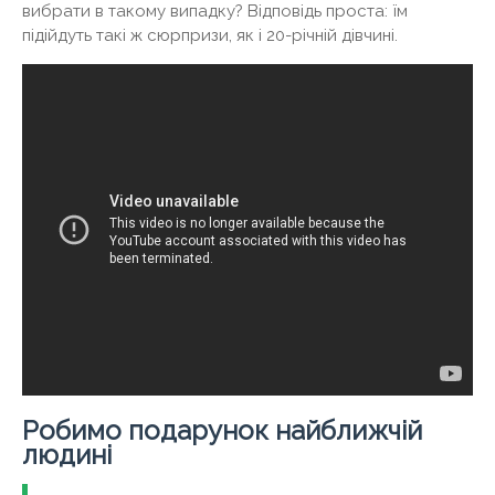
вибрати в такому випадку? Відповідь проста: їм
підійдуть такі ж сюрпризи, як і 20-річній дівчині.
Робимо подарунок найближчій
людині