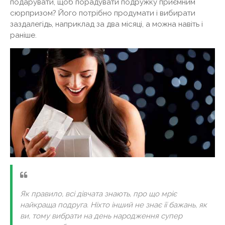
подарувати, щоб порадувати подружку приємним
сюрпризом? Його потрібно продумати і вибирати
заздалегідь, наприклад за два місяці, а можна навіть і
раніше.
Як правило, всі дівчата знають, про що мріє
найкраща подруга. Ніхто інший не знає її бажань, як
ви, тому вибрати на день народження супер