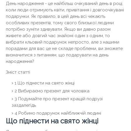
День народження - це найбільш очікуваний день в році,
коли люди отримують квіти, привітання і довгоочікувані
подарунки. Як правило, в цей день всі чекають
особливих презентів, тому свого близької людини
потрібно зуміти здивувати. Якщо ви давно разом
живете або довгий час знайомі один з одним, то
вибрати кльовий подарунок непросто, але з нашими
порадами для вас це не складе проблеми, ви зможете
визначитися з питанням, що подарувати на день
народження?
Зміст статті
1 Що піднести на свято жінці
2 Вибираємо презент для чоловіка
3 Подумайте про презент кращій подрузі
заздалегідь
4 Робимо подарунок найближчій людині
Що піднести на свято жінці