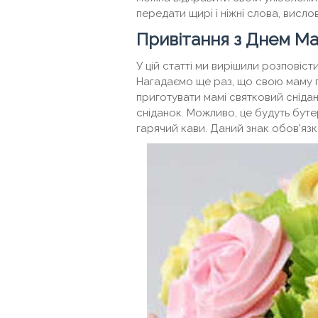
передати щирі і ніжні слова, висло
Привітання з Днем Ма
У цій статті ми вирішили розповіст
Нагадаємо ще раз, що свою маму п
приготувати мамі святковий сніда
сніданок. Можливо, це будуть бу
гарячий кави. Даний знак обов'яз