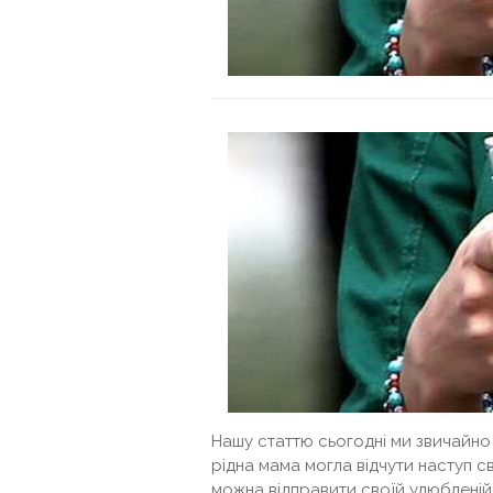
Нашу статтю сьогодні ми звичайно
рідна мама могла відчути наступ свя
можна відправити своїй улюбленій