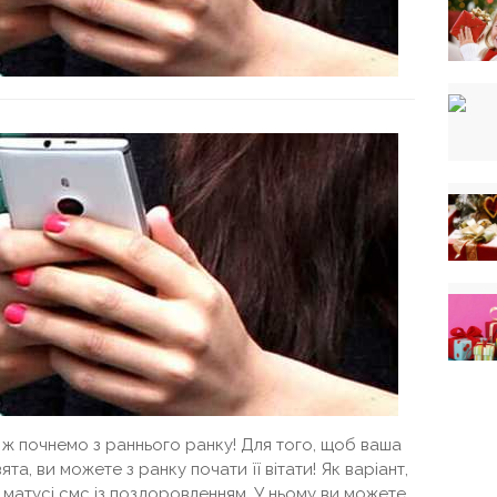
 ж почнемо з раннього ранку! Для того, щоб ваша
та, ви можете з ранку почати її вітати! Як варіант,
 матусі смс із поздоровленням. У ньому ви можете