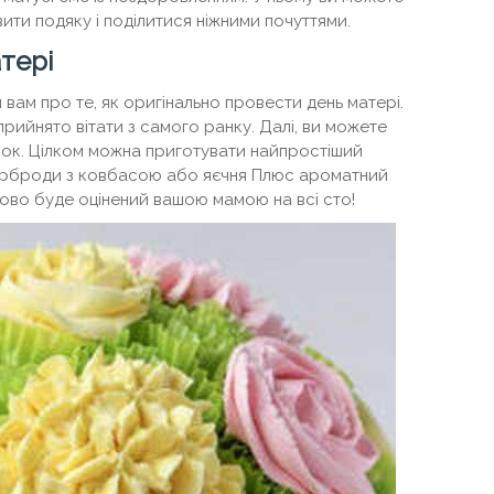
вити подяку і поділитися ніжними почуттями.
тері
и вам про те, як оригінально провести день матері.
рийнято вітати з самого ранку. Далі, ви можете
нок. Цілком можна приготувати найпростіший
терброди з ковбасою або яєчня Плюс ароматний
ково буде оцінений вашою мамою на всі сто!