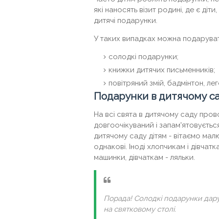
які наносять візит родині, де є ді
дитячі подарунки.
У таких випадках можна подаруват
солодкі подарунки;
книжки дитячих письменників;
повітряний змій, бадмінтон, лего
Подарунки в дитячому с
На всі свята в дитячому саду про
довгоочікуваний і запам'ятовуєтьс
дитячому саду дітям - вітаємо мал
однакові. Іноді хлопчикам і дівчатк
машинки, дівчаткам - ляльки.
Порада! Солодкі подарунки дару
на святковому столі.