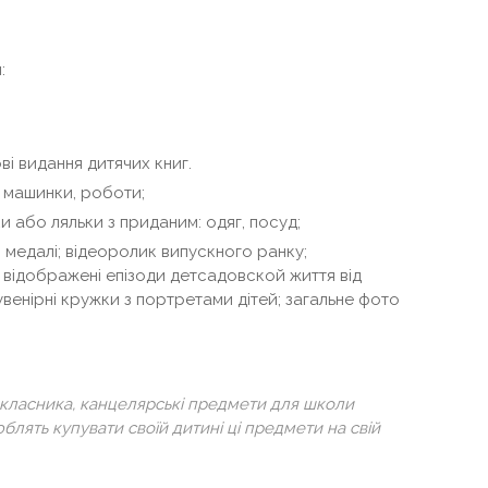
:
ві видання дитячих книг.
 машинки, роботи;
ки або ляльки з приданим: одяг, посуд;
: медалі; відеоролик випускного ранку;
х відображені епізоди детсадовской життя від
венірні кружки з портретами дітей; загальне фото
класника, канцелярські предмети для школи
блять купувати своїй дитині ці предмети на свій