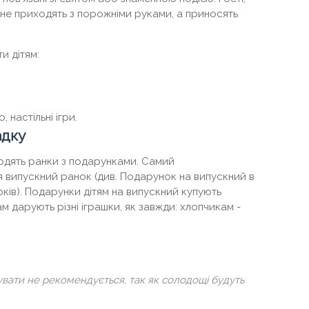
ти, не приходять з порожніми руками, а приносять
и дітям:
, настільні ігри.
адку
водять ранки з подарунками. Самий
я випускний ранок (див. Подарунок на випускний в
юків). Подарунки дітям на випускний купують
ам дарують різні іграшки, як завжди: хлопчикам -
вати не рекомендується, так як солодощі будуть