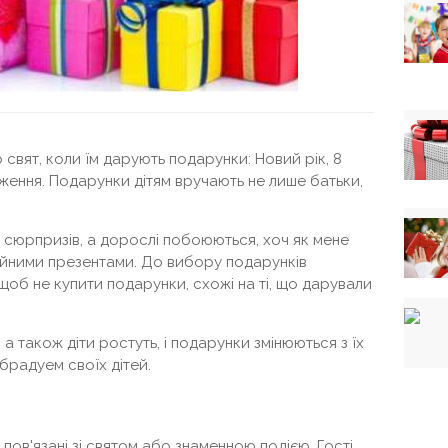
о свят, коли їм дарують подарунки: Новий рік, 8
дження. Подарунки дітям вручають не лише батьки,
ті сюрпризів, а дорослі побоюються, хоч як мене
ійними презентами. До вибору подарунків
 щоб не купити подарунки, схожі на ті, що дарували
 а також діти ростуть, і подарунки змінюються з їх
брадуем своїх дітей.
пов'язані зі святом або знаменною подією. Гості,