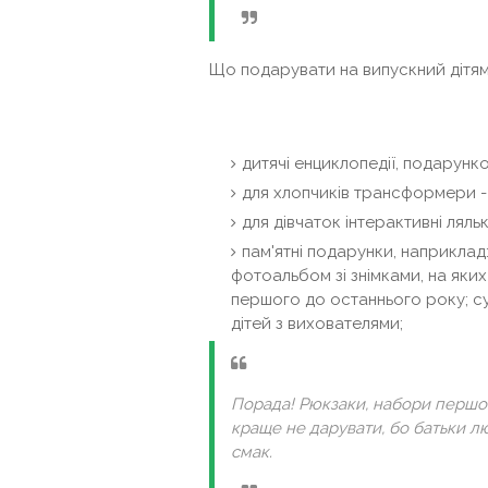
Що подарувати на випускний дітям
дитячі енциклопедії, подарунко
для хлопчиків трансформери -
для дівчаток інтерактивні ляль
пам'ятні подарунки, наприклад
фотоальбом зі знімками, на яки
першого до останнього року; су
дітей з вихователями;
Порада! Рюкзаки, набори першо
краще не дарувати, бо батьки лю
смак.