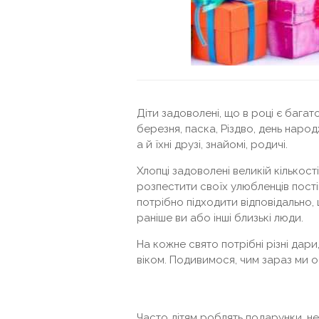
Діти задоволені, що в році є багат
березня, паска, Різдво, день наро
а й їхні друзі, знайомі, родичі.
Хлопці задоволені великій кількос
розпестити своїх улюбленців пост
потрібно підходити відповідально,
раніше ви або інші близькі люди.
На кожне свято потрібні різні дари,
віком. Подивимося, чим зараз ми о
Часто дітям роблять подарунки, не 