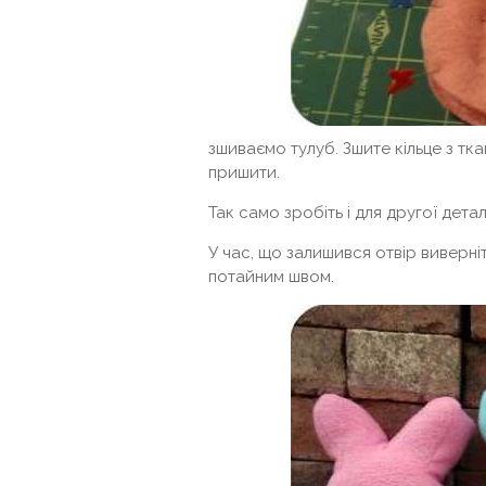
зшиваємо тулуб. Зшите кільце з тка
пришити.
Так само зробіть і для другої детал
У час, що залишився отвір виверні
потайним швом.