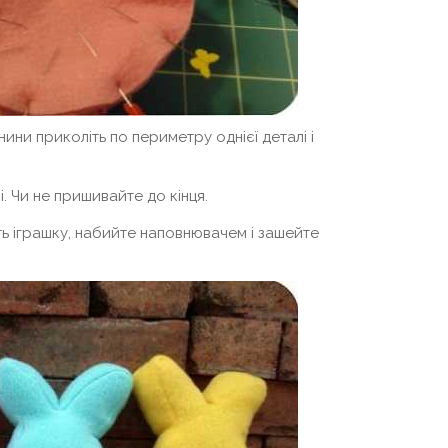
нини приколіть по периметру однієї деталі і
і. Чи не пришивайте до кінця.
ть іграшку, набийте наповнювачем і зашейте