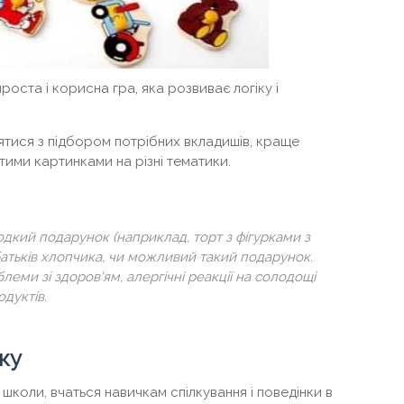
роста і корисна гра, яка розвиває логіку і
тися з підбором потрібних вкладишів, краще
ими картинками на різні тематики.
дкий подарунок (наприклад, торт з фігурками з
батьків хлопчика, чи можливий такий подарунок.
леми зі здоров'ям, алергічні реакції на солодощі
дуктів.
ку
школи, вчаться навичкам спілкування і поведінки в