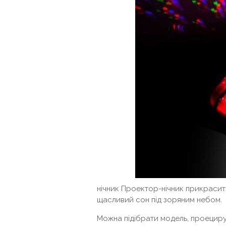
нічник Проектор-нічник прикрасить
щасливий сон під зоряним небом.
Можна підібрати модель, проецирующ