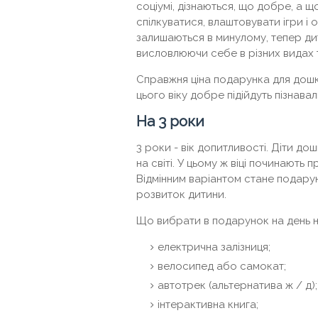
соціумі, дізнаються, що добре, а що
спілкуватися, влаштовувати ігри і 
залишаються в минулому, тепер дит
висловлюючи себе в різних видах 
Справжня ціна подарунка для дошкі
цього віку добре підійдуть пізнавал
На 3 роки
3 роки - вік допитливості. Діти до
на світі. У цьому ж віці починають 
Відмінним варіантом стане подаруно
розвиток дитини.
Що вибрати в подарунок на день н
електрична залізниця;
велосипед або самокат;
автотрек (альтернатива ж / д);
інтерактивна книга;