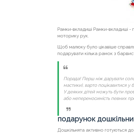
Рамки-вкладиші Рамки-вкладиші - п
моторику рук.
Щоб малюку було цікавіше справля
подарувати кілька рамок з барвист
Порада! Перш ніж дарувати соло
мастики), варто поцікавитися у 
У деяких дітей можуть бути проб
або непереносимість певних про
подарунок дошкільни
Дошкільнята активно готуються до 