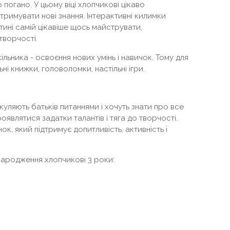
 погано. У цьому віці хлопчикові цікаво
отримувати нові знання. Інтерактивні килимки
ині самій цікавіше щось майструвати,
творчості.
льника - освоєння нових умінь і навичок. Тому для
ьні книжки, головоломки, настільні ігри.
шкуляють батьків питаннями і хочуть знати про все
проявлятися задатки талантів і тяга до творчості.
к, який підтримує допитливість, активність і
ародження хлопчикові 3 роки: