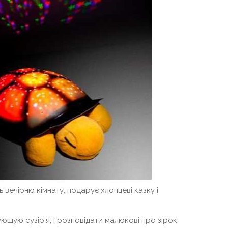
 вечірню кімнату, подарує хлопцеві казку і
ую сузір'я, і ​​розповідати малюкові про зірок.