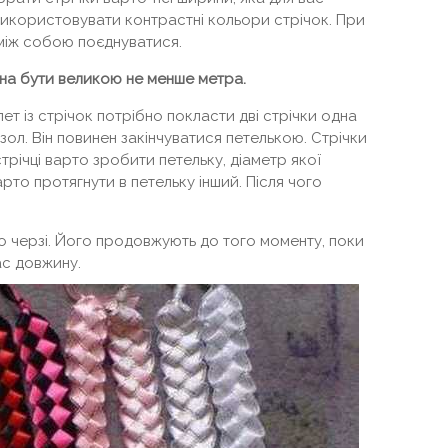
використовувати контрастні кольори стрічок. При
 між собою поєднуватися.
нна бути великою не менше метра.
ет із стрічок потрібно покласти дві стрічки одна
зол. Він повинен закінчуватися петелькою. Стрічки
трічці варто зробити петельку, діаметр якої
рто протягнути в петельку інший. Після чого
 черзі. Його продовжують до того моменту, поки
ас довжину.