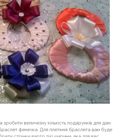
 зробити величезну кількість подарунків для дам.
браслет фенечка. Для плетіння браслета вам буде
брати стрічки варто тієї ширини, яка для вас