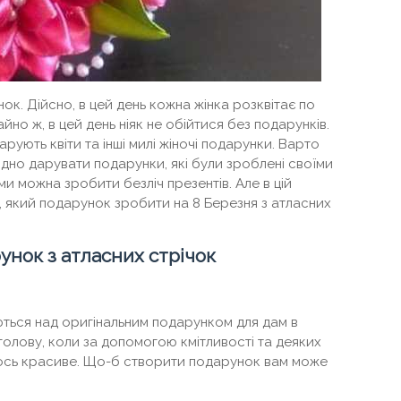
нок. Дійсно, в цей день кожна жінка розквітає по
йно ж, в цей день ніяк не обійтися без подарунків.
рують квіти та інші милі жіночі подарунки. Варто
одно дарувати подарунки, які були зроблені своїми
и можна зробити безліч презентів. Але в цій
е, який подарунок зробити на 8 Березня з атласних
унок з атласних стрічок
ються над оригінальним подарунком для дам в
голову, коли за допомогою кмітливості та деяких
ось красиве. Що-б створити подарунок вам може