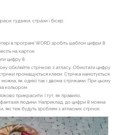
раси: гудзики, стрази і бісер.
ютері в програмі WORD зробіть шаблон цифри 8.
есіть на картон.
ати цифру 8.
тону обклейте стрічкою з атласу. Обмотати цифру
 стрічки промащується клеєм. Стрічка намотується
 можна, як однієї так і двома стрічками. При цьому
 за кольором.
язково прикрасити. І тут, як правило,
фантазія людини. Наприклад, до цифри 8 можна
, які теж будуть зроблені з атласних стрічок.