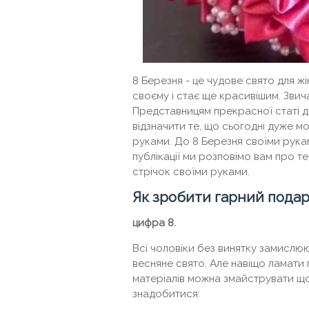
8 Березня - це чудове свято для жі
своєму і стає ще красивішим. Звича
Представницям прекрасної статі да
відзначити те, що сьогодні дуже м
руками. До 8 Березня своїми рукам
публікації ми розповімо вам про т
стрічок своїми руками.
Як зробити гарний подар
цифра 8.
Всі чоловіки без винятку замислю
весняне свято. Але навіщо ламати 
матеріалів можна змайструвати щ
знадобитися: