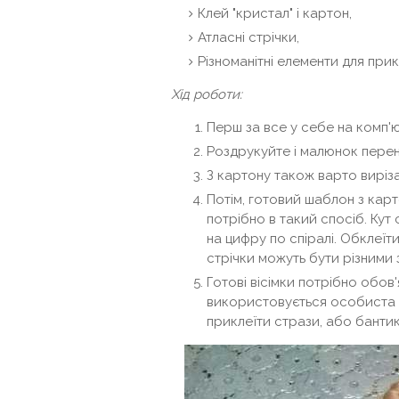
Клей "кристал" і картон,
Атласні стрічки,
Різноманітні елементи для прик
Хід роботи:
Перш за все у себе на комп'
Роздрукуйте і малюнок перен
З картону також варто виріз
Потім, готовий шаблон з кар
потрібно в такий спосіб. Кут
на цифру по спіралі. Обклеїти
стрічки можуть бути різними
Готові вісімки потрібно обов'
використовується особиста 
приклеїти стрази, або бантики