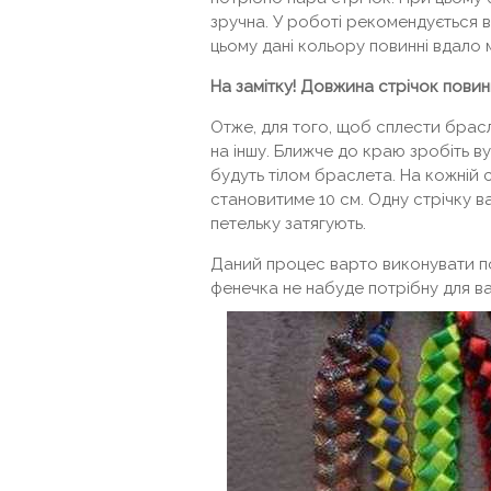
зручна. У роботі рекомендується 
цьому дані кольору повинні вдало
На замітку! Довжина стрічок пови
Отже, для того, щоб сплести брасл
на іншу. Ближче до краю зробіть ву
будуть тілом браслета. На кожній с
становитиме 10 см. Одну стрічку ва
петельку затягують.
Даний процес варто виконувати по
фенечка не набуде потрібну для в