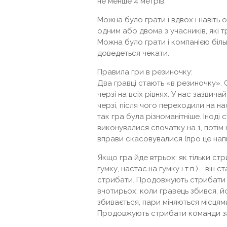
не менше 4 метрів.
Можна було грати і вдвох і навіть 
одним або двома з учасників, які 
Можна було грати і компанією біль
доведеться чекати.
Правила гри в резиночку:
Два гравці стають «в резиночку». 
черзі на всіх рівнях. У нас зазвич
черзі, після чого переходили на на
так гра була різноманітніше. Іноді
виконувалися спочатку на 1, потім на
вправи скасовувалися (про це нап
Якщо гра йде втрьох: як тільки стр
гумку, настає на гумку і т.п.) - він
стрибати. Продовжують стрибати з
вчотирьох: коли гравець збився, й
збивається, пари міняються місцям
Продовжують стрибати команди зав