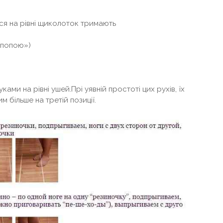
ься на рівні щиколоток тримають
д попою»)
уками на рівні ушей.Прі уявній простоті цих рухів, їх
м більше на третій позиції.