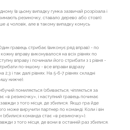
одному (в цьому випадку гумка зазвичай розрізала і
тримають резиночку, ставало дерево або стовп).
ше 4 чоловік, але в такому випадку комусь
Один гравець стрибає (виконує ряд вправ) - по
ай кожну вправу виконувалося на всіх рівнях по
ступну вправу і починали його стрибати з 1 рівня -
 стрибати по-іншому - все вправи відразу
 2,3 і так далі рівнях. На 5-6-7 рівнях складні
ишу нижче).
ибучий помиляється (збивається, чіпляється за
 стає «в резиночку», і наступний гравець починає
авжди з того місця, де збилися. Якщо гра йде
ого може виручити партнер по команді. Коли і він
и (збилися команда стає «в резиночку»).
жди з того місця, де вони в останній раз збилися.