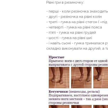
Рівні гри в резиночку:
- перші - коли резіночка знаходит
- другі - резіночка на рівні колін
- треті - гумка на рівні стегон ( «пі
- четверті - гумка на рівні пояса
- п'яті - гумка на рівні грудей
- шості - гумка на рівні шиї
- і навіть сьомі - гумка трималася р
складно виконувати на другий, а ти