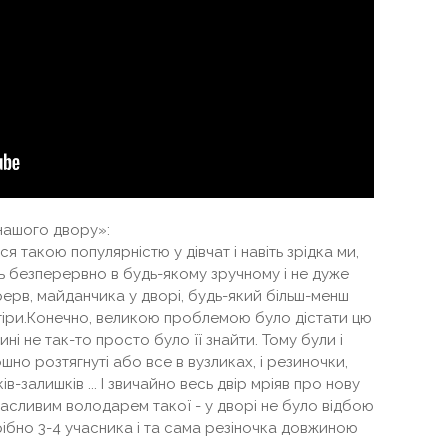
 нашого двору»:
 такою популярністю у дівчат і навіть зрідка ми,
нь безперервно в будь-якому зручному і не дуже
ерерв, майданчика у дворі, будь-який більш-менш
артіри.Конечно, великою проблемою було дістати цю
ні не так-то просто було її знайти. Тому були і
но розтягнуті або все в вузликах, і резиночки,
ів-залишків ... І звичайно весь двір мріяв про нову
щасливим володарем такої - у дворі не було відбою
рібно 3-4 учасника і та сама резіночка довжиною