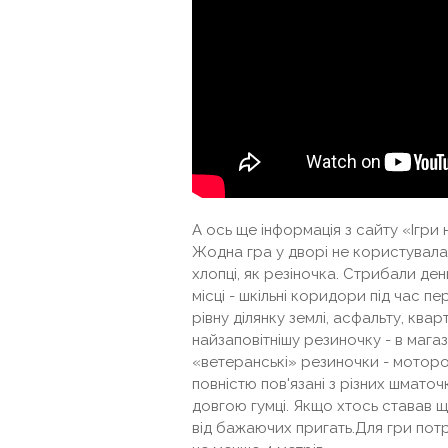
А ось ще інформація з сайту «Ігри
Жодна гра у дворі не користувалася
хлопці, як резіночка. Стрибали де
місці - шкільні коридори під час п
рівну ділянку землі, асфальту, кв
найзаповітнішу резиночку - в магази
«ветеранські» резиночки - моторош
повністю пов'язані з різних шматочк
довгою гумці. Якщо хтось ставав 
від бажаючих пригать.Для гри пот