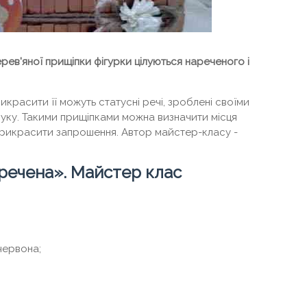
ерев'яної прищіпки фігурки цілуються нареченого і
рикрасити її можуть статусні речі, зроблені своїми
руку. Такими прищіпками можна визначити місця
прикрасити запрошення. Автор майстер-класу -
речена». Майстер клас
червона;