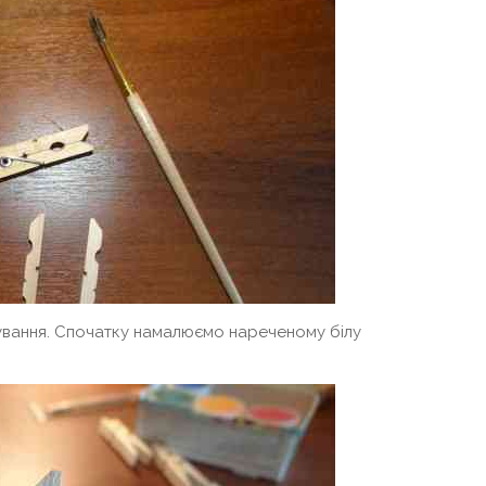
вання. Спочатку намалюємо нареченому білу