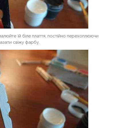
алюйте їй біле плаття, постійно перехоплюючи
мазати свіжу фарбу.