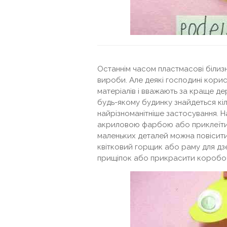
Останнім часом пластмасові білизн
вироби. Але деякі господині кори
матеріалів і вважають за краще дере
будь-якому будинку знайдеться кі
найрізноманітніше застосування. 
акриловою фарбою або приклеїти 
маленьких деталей можна повісити
квітковий горщик або раму для дзе
прищіпок або прикрасити коробочки