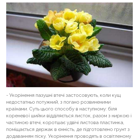
- Укорінення пазушні втечі застосовують, коли кущ
недостатньо потужний, з погано розвиненими
країнами. Суть цього способу в наступному: біля
кореневої шийки відділяється листок, разом з ниркою і
частиною втечі, коротшає удвічі листова пластинка,
поміщається держак в ємність, де підготовлено грунт з
додаванням піску. Укорінення проводять в освітленому