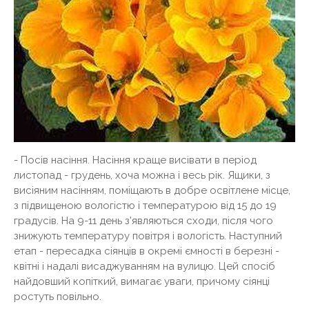
- Посів насіння. Насіння краще висівати в період
листопад - грудень, хоча можна і весь рік. Ящики, з
висіяним насінням, поміщають в добре освітлене місце,
з підвищеною вологістю і температурою від 15 до 19
градусів. На 9-11 день з'являються сходи, після чого
знижують температуру повітря і вологість. Наступний
етап - пересадка сіянців в окремі ємності в березні -
квітні і надалі висаджуванням на вулицю. Цей спосіб
найдовший копіткий, вимагає уваги, причому сіянці
ростуть повільно.