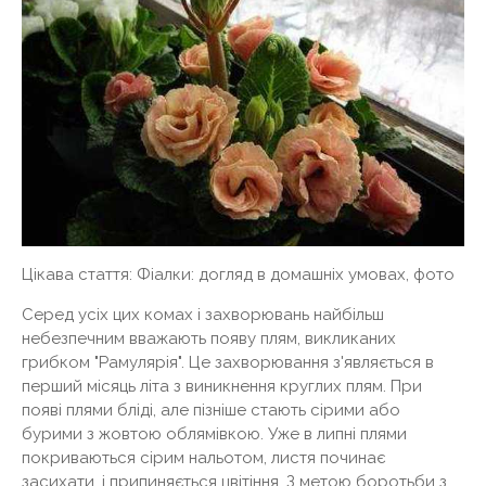
Цікава стаття: Фіалки: догляд в домашніх умовах, фото
Серед усіх цих комах і захворювань найбільш
небезпечним вважають появу плям, викликаних
грибком "Рамулярія". Це захворювання з'являється в
перший місяць літа з виникнення круглих плям. При
появі плями бліді, але пізніше стають сірими або
бурими з жовтою облямівкою. Уже в липні плями
покриваються сірим нальотом, листя починає
засихати, і припиняється цвітіння. З метою боротьби з