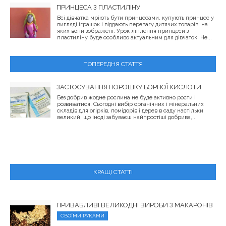
ПРИНЦЕСА З ПЛАСТИЛІНУ
Всі дівчатка мріють бути принцесами, купують принцес у
вигляді іграшок і віддають перевагу дитячих товарів, на
яких вони зображені. Урок ліплення принцеси з
пластиліну буде особливо актуальним для дівчаток. Не...
ПОПЕРЕДНЯ СТАТТЯ
ЗАСТОСУВАННЯ ПОРОШКУ БОРНОЇ КИСЛОТИ
Без добрив жодне рослина не буде активно рости і
розвиватися. Сьогодні вибір органічних і мінеральних
складів для огірків, помідорів і дерев в саду настільки
великий, що іноді забуваєш найпростіші добрива,...
КРАЩІ СТАТТІ
ПРИВАБЛИВІ ВЕЛИКОДНІ ВИРОБИ З МАКАРОНІВ
СВОЇМИ РУКАМИ