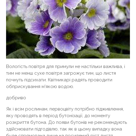
Вологість повітря для примули не настільки важлива, і
тим не менш сухе повітря загрожує тим, що листя
почнуть підсихати. Квітникарі радять проводити
обприскування м'якою водою.
добриво
Як і всім рослинам, первоцвіту потрібно підживлення,
яку проводять в період бутонізації, до моменту
розкриття бутона. До появи бутонів не рекомендують
здійснювати підгодівлю, так як в цьому випадку вона
буде спрямована лише на посилений ріст листя.