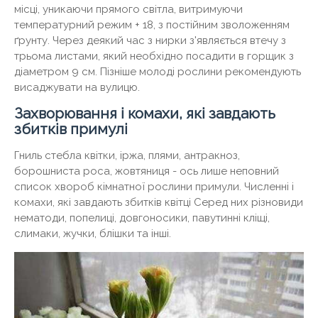
місці, уникаючи прямого світла, витримуючи
температурний режим + 18, з постійним зволоженням
ґрунту. Через деякий час з нирки з'являється втечу з
трьома листами, який необхідно посадити в горщик з
діаметром 9 см. Пізніше молоді рослини рекомендують
висаджувати на вулицю.
Захворювання і комахи, які завдають
збитків примулі
Гниль стебла квітки, іржа, плями, антракноз,
борошниста роса, жовтяниця - ось лише неповний
список хвороб кімнатної рослини примули. Численні і
комахи, які завдають збитків квітці Серед них різновиди
нематоди, попелиці, довгоносики, павутинні кліщі,
слимаки, жучки, блішки та інші.