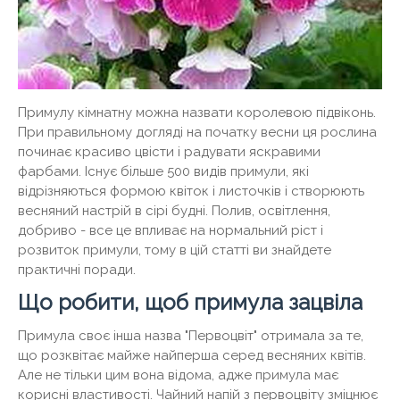
Примулу кімнатну можна назвати королевою підвіконь.
При правильному догляді на початку весни ця рослина
починає красиво цвісти і радувати яскравими
фарбами. Існує більше 500 видів примули, які
відрізняються формою квіток і листочків і створюють
весняний настрій в сірі будні. Полив, освітлення,
добриво - все це впливає на нормальний ріст і
розвиток примули, тому в цій статті ви знайдете
практичні поради.
Що робити, щоб примула зацвіла
Примула своє інша назва "Первоцвіт" отримала за те,
що розквітає майже найперша серед весняних квітів.
Але не тільки цим вона відома, адже примула має
корисні властивості. Чайний напій з первоцвіту зміцнює