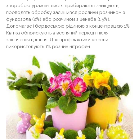
хворобою уражені листя прибирають і знищують,
проводять обробку залишився рослини розчином з
фундозола (2%) або розчином з ценеба (1,5%).
Допомагає і бордоською рідиною з концентрацією 1%.
Квітка обприскують в весняний період і після
закінчення цвітіння. Для профілактики восени
використовують 1% розчин нітрофен.