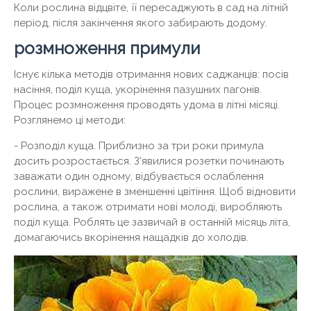
Коли рослина відцвіте, її пересаджують в сад на літній
період, після закінчення якого забирають додому.
розмноження примули
Існує кілька методів отримання нових саджанців: посів
насіння, поділ куща, укорінення пазушних пагонів.
Процес розмноження проводять удома в літні місяці.
Розглянемо ці методи:
- Розподіл куща. Приблизно за три роки примула
досить розростається. З'явилися розетки починають
заважати один одному, відбувається ослаблення
рослини, виражене в зменшенні цвітіння. Щоб відновити
рослина, а також отримати нові молоді, виробляють
поділ куща. Роблять це зазвичай в останній місяць літа,
домагаючись вкорінення нащадків до холодів.