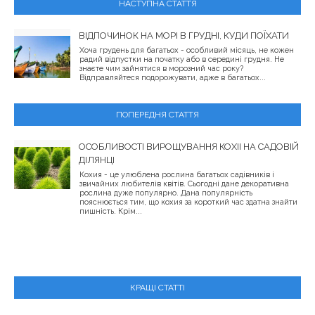
НАСТУПНА СТАТТЯ
ВІДПОЧИНОК НА МОРІ В ГРУДНІ, КУДИ ПОЇХАТИ
Хоча грудень для багатьох - особливий місяць, не кожен
радий відпустки на початку або в середині грудня. Не
знаєте чим зайнятися в морозний час року?
Відправляйтеся подорожувати, адже в багатьох...
ПОПЕРЕДНЯ СТАТТЯ
ОСОБЛИВОСТІ ВИРОЩУВАННЯ КОХІІ НА САДОВІЙ
ДІЛЯНЦІ
Кохия - це улюблена рослина багатьох садівників і
звичайних любителів квітів. Сьогодні дане декоративна
рослина дуже популярно. Дана популярність
пояснюється тим, що кохия за короткий час здатна знайти
пишність. Крім...
КРАЩІ СТАТТІ