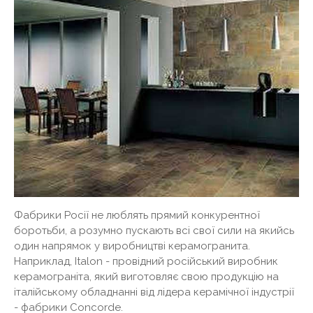
Фабрики Росії не люблять прямий конкурентної
боротьби, а розумно пускають всі свої сили на якийсь
один напрямок у виробництві керамогранита.
Наприклад, Italon - провідний російський виробник
керамограніта, який виготовляє свою продукцію на
італійському обладнанні від лідера керамічної індустрії
- фабрики Concorde.