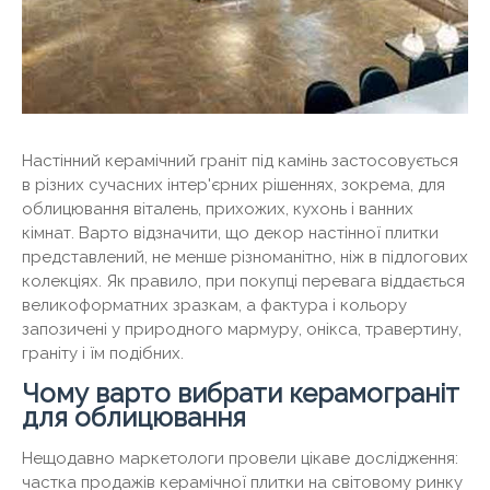
Настінний керамічний граніт під камінь застосовується
в різних сучасних інтер'єрних рішеннях, зокрема, для
облицювання віталень, прихожих, кухонь і ванних
кімнат. Варто відзначити, що декор настінної плитки
представлений, не менше різноманітно, ніж в підлогових
колекціях. Як правило, при покупці перевага віддається
великоформатних зразкам, а фактура і кольору
запозичені у природного мармуру, онікса, травертину,
граніту і їм подібних.
Чому варто вибрати керамограніт
для облицювання
Нещодавно маркетологи провели цікаве дослідження:
частка продажів керамічної плитки на світовому ринку