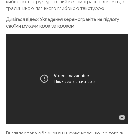
вибирають структурований керамограніт під камінь, з
традиційною для нього глибокою текстурою.
Дивіться відео: Укладання керамограніта на підлогу
своїми руками крок за кроком
Виглядає така облицювання дуже красиво, до того ж