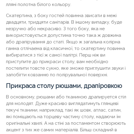
лляні полотна білого кольору.
Скатертина, з боку гостей повинна звисати в межі
двадцяти, тридцяти санітарів. В іншому випадку, буде
незручно або некрасиво. З того боку, яка не
використовується допустима точно така ж довжина
або драпірування до статі. Якщо ж загальна колірна
гамма отлічаема від класичної, то скатертину повинна
вибиратися з тієї ж самої палітрі. Перш ніж ви
приступите до прикраси столу, вам необхідно
постелити товсте сукно, яке зможе приглушити звуки і
запобігти ковзанню по полірувальної поверхні.
Прикраса столу рюшами, драпіровкою
В основному, рюшами або тканиною драпируется стіл
для молодят. Дуже красиво виглядатимуть глянцеві
текучі тканини, наприклад, такі як шовк, атлас, сатин,
які поміщають на торцеву частину столу, надаючи їм
оригінальні хвилі. А на стіні за постаментом створюють
акцент з тих же самих матеріалів. Більш складний в