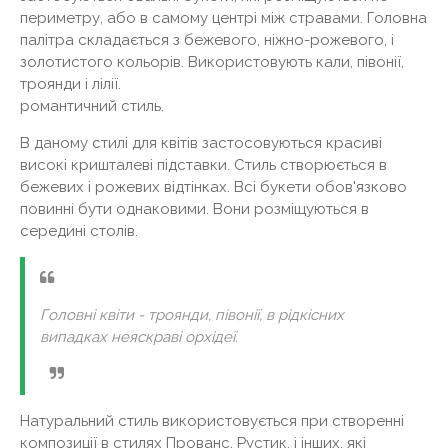
периметру, або в самому центрі між стравами. Головна
палітра складається з бежевого, ніжно-рожевого, і
золотистого кольорів. Використовують кали, півонії,
троянди і лілії.
романтичний стиль.
В даному стилі для квітів застосовуються красиві
високі кришталеві підставки. Стиль створюється в
бежевих і рожевих відтінках. Всі букети обов'язково
повинні бути однаковими. Вони розміщуються в
середині столів.
Головні квіти - троянди, півонії, в рідкісних
випадках неяскраві орхідеї.
Натуральний стиль використовується при створенні
композиції в стилях Прованс, Рустик, і інших, які