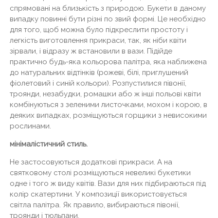
спрямовані на близькість з природою. Букети в даному
випадку повинні бути різні по звий формі. Це необхідно
для того, щоб можна було підкреслити простоту і
легкість виготовлення прикраси, так, як ніби квіти
зірвали, і відразу ж встановили в вази. Підійде
практично будь-яка кольорова палітра, яка наближена
до натуральних відтінків (рожеві, білі, приглушений
фіолетовий і синій кольори). Розпустилися півонії,
троянди, незабудки, ромашки або ж інші польові квіти
комбінуються з зеленими листочками, мохом і корою, в
деяких випадках, розміщуються горщики з невисокими
рослинами.
мінімалістичний стиль.
Не застосовуються додаткові прикраси. А на
святковому столі розміщуються невеликі букетики
одне і того ж виду квітів. Вази для них підбираються під
колір скатертини. У композиції використовується
світла палітра. Як правило, вибираються півонії,
троянди і тюльпани.