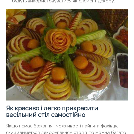
будуть використовуватися як елемент декору.
Як красиво і легко прикрасити
весільний стіл самостійно
Якщо немає бажання і можливості найняти фахівця,
який займеться декоруванням столів, то можна багато