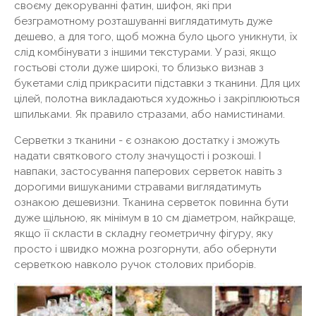
своєму декоруванні фатин, шифон, які при
безграмотному розташуванні виглядатимуть дуже
дешево, а для того, щоб можна було цього уникнути, їх
слід комбінувати з іншими текстурами. У разі, якщо
гостьові столи дуже широкі, то близько визнав з
букетами слід прикрасити підставки з тканини. Для цих
цілей, полотна викладаються художньо і закріплюються
шпильками. Як правило стразами, або намистинами.
Серветки з тканини - є ознакою достатку і зможуть
надати святкового столу значущості і розкоші. І
навпаки, застосування паперових серветок навіть з
дорогими вишуканими стравами виглядатимуть
ознакою дешевизни. Тканина серветок повинна бути
дуже щільною, як мінімум в 10 см діаметром, найкраще,
якщо її скласти в складну геометричну фігуру, яку
просто і швидко можна розгорнути, або обернути
серветкою навколо ручок столових приборів.