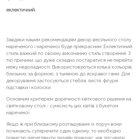
еклектичний.
Завдяки нашим рекомендаціям декор весільного столу
нареченого і нареченої буде прекрасним. Еклектичний
стиль важкий по своєму виконанню стиль створення. З
тієї причини, що дуже складно постаратися не перейти
межу недоладності. Використовуються кілька кольорів,
близьких за формою, з тьмяною до яскравої гами. Для
декорування застосуються стебла, листя, фігурні
підставки і колоски.
Основним критерієм доречності квіткового рішення на
святковому столі - сумісність цих квітів з букетом
нареченої.
Якщо ж при близькому розташуванні їх поруч вони
починають суперечити один одному, то необхідно
повністю переглянути дизайн прикрас, ніж зіпсувати