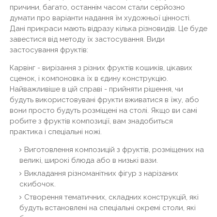
причини, багато, останнім часом стали серйозно
думати про варіанти надання їм художньої цінності.
Дані прикраси мають відразу кілька різновидів. Це буде
завестися від методу їх застосування. Види
застосування фруктів:
Карвінг - вирізання з різних фруктів кошиків, цікавих
сценок, і компоновка їх в єдину конструкцію.
Найважливіше в цій справі - прийняти рішення, чи
будуть використовувані фрукти вживатися в їжу, або
вони просто будуть розміщені на столі. Якщо ви самі
робите з фруктів композиції, вам знадобиться
практика і спеціальні ножі.
Виготовлення композицій з фруктів, розміщених на
великі, широкі блюда або в низькі вази.
Викладання різноманітних фігур з нарізаних
скибочок.
Створення тематичних, складних конструкцій, які
будуть встановлені на спеціальні окремі столи, які