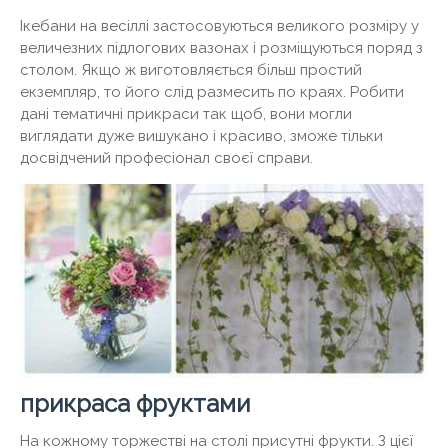
Ікебани на весіллі застосовуються великого розміру у
величезних підлогових вазонах і розміщуються поряд з
столом. Якщо ж виготовляється більш простий
екземпляр, то його слід размесить по краях. Робити
дані тематичні прикраси так щоб, вони могли
виглядати дуже вишукано і красиво, зможе тільки
досвідчений професіонал своєї справи.
прикраса фруктами
На кожному торжестві на столі присутні фрукти. З цієї