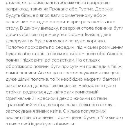
стилях, які спрямовані на зближення з природою,
наприклад, таких як Прованс або Рустик. Доріжки
будуть більше відповідати романтичному або ж
класичним методом створити прикраса весільного
столу. В даному випадку, поверхня стола повинна бути
досить довгою і прямокутної форми. Інакше, дане
декорування буде виглядати не дуже доречно.
Полотно проходить по середині, під місцем розміщення
букетів або страв, а своїм кольором вони обов'язково
повинні підходити до серветкам. На стільцях
обов'язково повинні бути присутніми приклади з тієї ж
самої тканини. Але якщо ж застосовувалися глянцеві,
дуже щільні полотна, то їх необхідно накрити бантом і
закріпити за допомогою шпильок. Найчастіше цього
стрічки додаються до квіткових композицій.
Оригінальний і красивий декор живими квітами.
Традиційний метод декорування весільного столу -
застосування живих квітів. Є кілька популярних
варіантів виготовлення і розміщення букетів. У кожного
з них є свої індивідуальні вимоги.