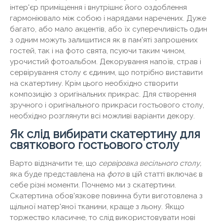
інтер'єр приміщення і внутрішнє його оздоблення
гармоніювало між собою і нарядами наречених. Дуже
багато, або мало акцентів, або їх суперечливість один
з одним можуть залишитися як в пам'яті запрошених
гостей, так і на фото свята, псуючи таким чином,
урочистий фотоальбом. Декорування напоїв, страв і
сервірування столу є єдиним, що потрібно виставити
на скатертину. Крім цього необхідно створити
композицію з оригінальних прикрас. Для створення
зручного і оригінального прикраси гостьового столу,
необхідно розглянути всі можливі варіанти декору.
Як слід вибирати скатертину для
святкового гостьового столу
Варто відзначити те, що
сервіровка весільного столу,
яка буде представлена ​​на
фото
в цій статті включає в
себе різні моменти. Почнемо ми з скатертини.
Скатертина обов'язкове повинна бути виготовлена ​​з
щільної матер'яної тканини, краще з льону. Якщо
торжество класичне, то слід використовувати нові