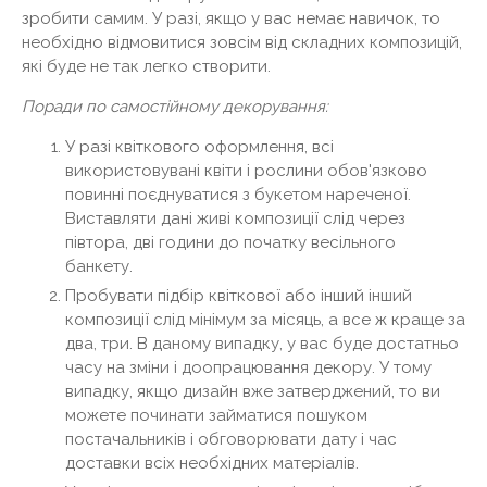
зробити самим. У разі, якщо у вас немає навичок, то
необхідно відмовитися зовсім від складних композицій,
які буде не так легко створити.
Поради по самостійному декорування:
У разі квіткового оформлення, всі
використовувані квіти і рослини обов'язково
повинні поєднуватися з букетом нареченої.
Виставляти дані живі композиції слід через
півтора, дві години до початку весільного
банкету.
Пробувати підбір квіткової або інший інший
композиції слід мінімум за місяць, а все ж краще за
два, три. В даному випадку, у вас буде достатньо
часу на зміни і доопрацювання декору. У тому
випадку, якщо дизайн вже затверджений, то ви
можете починати займатися пошуком
постачальників і обговорювати дату і час
доставки всіх необхідних матеріалів.