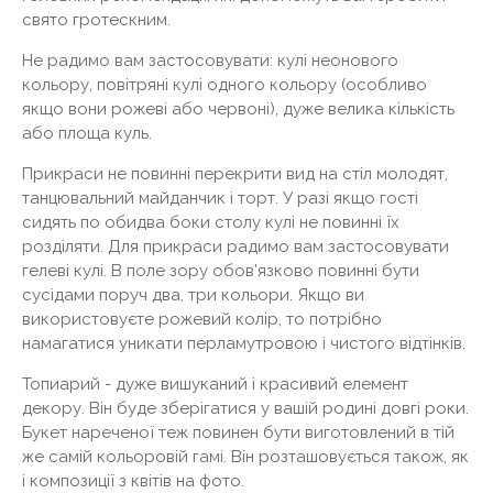
свято гротескним.
Не радимо вам застосовувати: кулі неонового
кольору, повітряні кулі одного кольору (особливо
якщо вони рожеві або червоні), дуже велика кількість
або площа куль.
Прикраси не повинні перекрити вид на стіл молодят,
танцювальний майданчик і торт. У разі якщо гості
сидять по обидва боки столу кулі не повинні їх
розділяти. Для прикраси радимо вам застосовувати
гелеві кулі. В поле зору обов'язково повинні бути
сусідами поруч два, три кольори. Якщо ви
використовуєте рожевий колір, то потрібно
намагатися уникати перламутровою і чистого відтінків.
Топиарий - дуже вишуканий і красивий елемент
декору. Він буде зберігатися у вашій родині довгі роки.
Букет нареченої теж повинен бути виготовлений в тій
же самій кольоровій гамі. Він розташовується також, як
і композиції з квітів на фото.