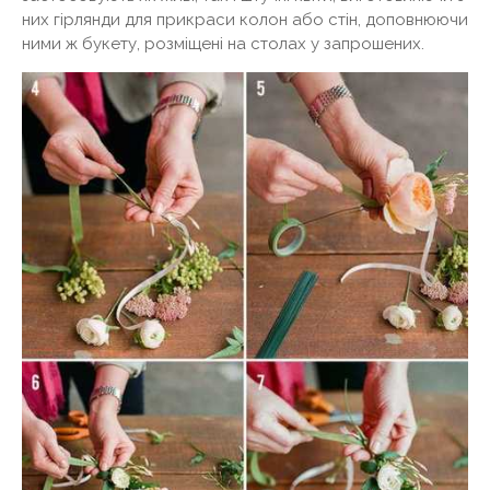
них гірлянди для прикраси колон або стін, доповнюючи
ними ж букету, розміщені на столах у запрошених.