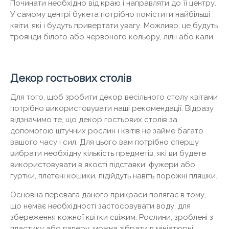
Починати необхідно від краю і направляти до її центру.
У самому центрі букета потрібно помістити найбільші
квіти, які і будуть привертати увагу. Можливо, це будуть
троянди білого або червоного кольору, лілії або кали.
Декор гостьових столів
Для того, щоб зробити декор весільного столу квітами
потрібно використовувати наші рекомендації. Відразу
відзначимо те, що декор гостьових столів за
допомогою штучних рослин і квітів не займе багато
вашого часу і сил. Для цього вам потрібно спершу
вибрати необхідну кількість предметів, які ви будете
використовувати в якості підставки: фужери або
гуртки, плетені кошики, підійдуть навіть порожні пляшки.
Основна перевага даного прикраси полягає в тому,
що немає необхідності застосовувати воду, для
збереження кожної квітки свіжим. Рослини, зроблені з
пластику або паперу, можна зібрати в мініатюрні