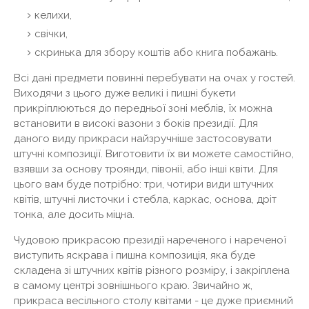
келихи,
свічки,
скринька для збору коштів або книга побажань.
Всі дані предмети повинні перебувати на очах у гостей.
Виходячи з цього дуже великі і пишні букети
прикріплюються до передньої зоні меблів, їх можна
встановити в високі вазони з боків президії. Для
даного виду прикраси найзручніше застосовувати
штучні композиції. Виготовити їх ви можете самостійно,
взявши за основу троянди, півонії, або інші квіти. Для
цього вам буде потрібно: три, чотири види штучних
квітів, штучні листочки і стебла, каркас, основа, дріт
тонка, але досить міцна.
Чудовою прикрасою президії нареченого і нареченої
виступить яскрава і пишна композиція, яка буде
складена зі штучних квітів різного розміру, і закріплена
в самому центрі зовнішнього краю. Звичайно ж,
прикраса весільного столу квітами - це дуже приємний