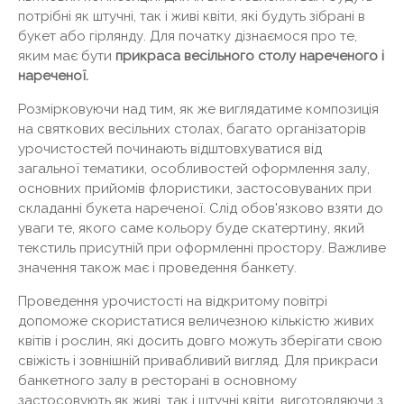
потрібні як штучні, так і живі квіти, які будуть зібрані в
букет або гірлянду. Для початку дізнаємося про те,
яким має бути
прикраса весільного столу нареченого і
нареченої.
Розмірковуючи над тим, як же виглядатиме композиція
на святкових весільних столах, багато організаторів
урочистостей починають відштовхуватися від
загальної тематики, особливостей оформлення залу,
основних прийомів флористики, застосовуваних при
складанні букета нареченої. Слід обов'язково взяти до
уваги те, якого саме кольору буде скатертину, який
текстиль присутній при оформленні простору. Важливе
значення також має і проведення банкету.
Проведення урочистості на відкритому повітрі
допоможе скористатися величезною кількістю живих
квітів і рослин, які досить довго можуть зберігати свою
свіжість і зовнішній привабливий вигляд. Для прикраси
банкетного залу в ресторані в основному
застосовують як живі, так і штучні квіти, виготовляючи з