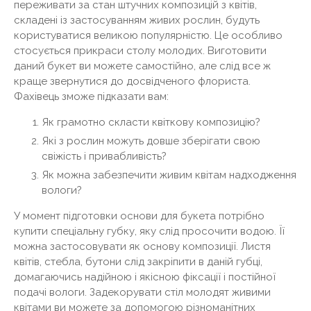
переживати за стан штучних композицій з квітів,
складені із застосуванням живих рослин, будуть
користуватися великою популярністю. Це особливо
стосується прикраси столу молодих. Виготовити
даний букет ви можете самостійно, але слід все ж
краще звернутися до досвідченого флориста.
Фахівець зможе підказати вам:
Як грамотно скласти квіткову композицію?
Які з рослин можуть довше зберігати свою
свіжість і привабливість?
Як можна забезпечити живим квітам надходження
вологи?
У момент підготовки основи для букета потрібно
купити спеціальну губку, яку слід просочити водою. Її
можна застосовувати як основу композиції. Листя
квітів, стебла, бутони слід закріпити в даній губці,
домагаючись надійною і якісною фіксації і постійної
подачі вологи. Задекорувати стіл молодят живими
квітами ви можете за допомогою різноманітних