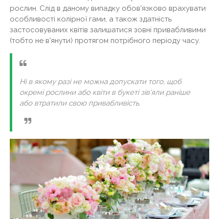
рослин. Слід в даному випадку обов'язково врахувати
особливості колірної гами, а також здатність
застосовуваних квітів залишатися зовні привабливими
(тобто не в'янути) протягом потрібного періоду часу.
Ні в якому разі не можна допускати того, щоб
окремі рослини або квіти в букеті зів'яли раніше
або втратили свою привабливість.