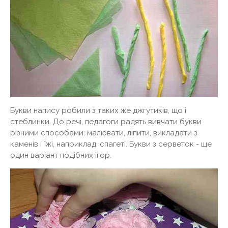
Букви напису робили з таких же джгутиків, що і
стеблинки. До речі, педагоги радять вивчати букви
різними способами: малювати, ліпити, викладати з
каменів і їжі, наприклад, спагеті. Букви з серветок - ще
один варіант подібних ігор.