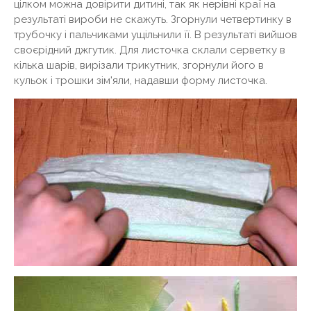
цілком можна довірити дитині, так як нерівні краї на
результаті вироби не скажуть. Згорнули четвертинку в
трубочку і пальчиками ущільнили її. В результаті вийшов
своєрідний джгутик. Для листочка склали серветку в
кілька шарів, вирізали трикутник, згорнули його в
кульок і трошки зім'яли, надавши форму листочка.