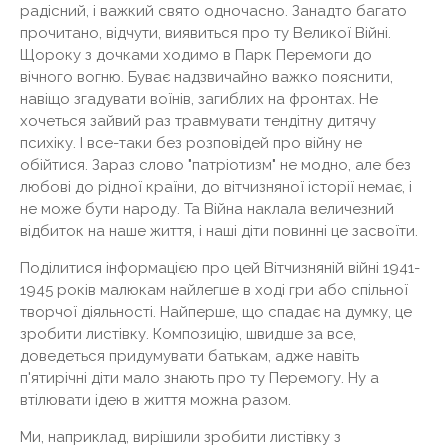
радісний, і важкий свято одночасно. Занадто багато
прочитано, відчути, виявиться про ту Великої Війні.
Щороку з дочками ходимо в Парк Перемоги до
вічного вогню. Буває надзвичайно важко пояснити,
навіщо згадувати воїнів, загиблих на фронтах. Не
хочеться зайвий раз травмувати тендітну дитячу
психіку. І все-таки без розповідей про війну не
обійтися. Зараз слово "патріотизм" не модно, але без
любові до рідної країни, до вітчизняної історії немає, і
не може бути народу. Та Війна наклала величезний
відбиток на наше життя, і наші діти повинні це засвоїти.
Поділитися інформацією про цей Вітчизняній війні 1941-
1945 років малюкам найлегше в ході гри або спільної
творчої діяльності. Найперше, що спадає на думку, це
зробити листівку. Композицію, швидше за все,
доведеться придумувати батькам, адже навіть
п'ятирічні діти мало знають про ту Перемогу. Ну а
втілювати ідею в життя можна разом.
Ми, наприклад, вирішили зробити листівку з