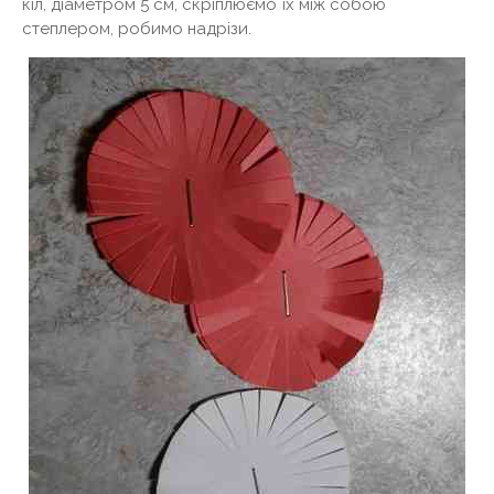
кіл, діаметром 5 см, скріплюємо їх між собою
степлером, робимо надрізи.