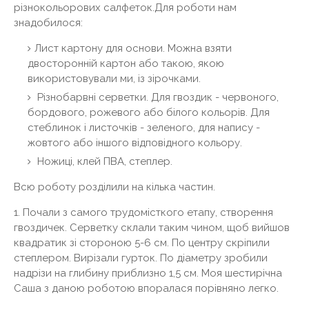
різнокольорових салфеток.Для роботи нам
знадобилося:
Лист картону для основи. Можна взяти
двосторонній картон або такою, якою
використовували ми, із зірочками.
Різнобарвні серветки. Для гвоздик - червоного,
бордового, рожевого або білого кольорів. Для
стеблинок і листочків - зеленого, для напису -
жовтого або іншого відповідного кольору.
Ножиці, клей ПВА, степлер.
Всю роботу розділили на кілька частин.
1. Почали з самого трудомісткого етапу, створення
гвоздичек. Серветку склали таким чином, щоб вийшов
квадратик зі стороною 5-6 см. По центру скріпили
степлером. Вирізали гурток. По діаметру зробили
надрізи на глибину приблизно 1,5 см. Моя шестирічна
Саша з даною роботою впоралася порівняно легко.