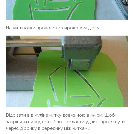
На витинанки проколоти дироколом дірку.
Відрізати від муліне нитку довжиною в 45 см. Щоб
закріпити нитку, потрібно її скласти удвічі і протягнути
через дірочку в середину між нитками.