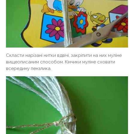
Скласти нарізані нитки вдвічі, закріпити на них муліне
вищеописаним способом. Кінчики муліне сховати
всередину пензлика.