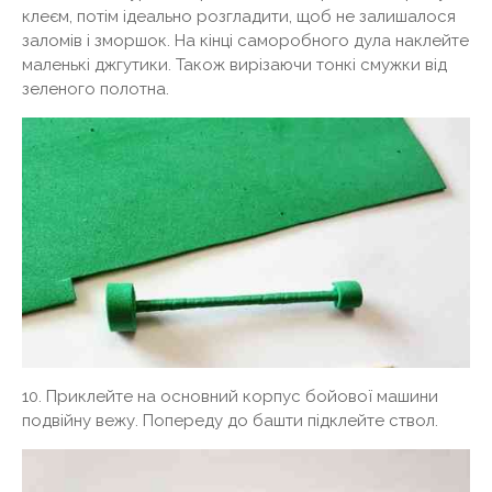
клеєм, потім ідеально розгладити, щоб не залишалося
заломів і зморшок. На кінці саморобного дула наклейте
маленькі джгутики. Також вирізаючи тонкі смужки від
зеленого полотна.
10. Приклейте на основний корпус бойової машини
подвійну вежу. Попереду до башти підклейте ствол.