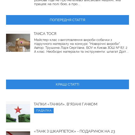
розмова піде не про металевої військовій машині, яка
працює на полі бою, а про...
ПОПЕРЕДНЯ СТАТТЯ
ТАКСА ТОСЯ
Майстер-клас з виготовлення вироби собачки з
підручного матеріалу на конкурс "Новорічні вироби".
Автор: Трушина Лідія Сергіївна, БОУ м.Києва ЗОШ № 87, 2
А клас. Необхідні матеріали та інструменти: шпагат Дріт...
КРАЩІ СТАТТІ
ТАПКИ «ТАНКИ», В'ЯЗАНІ ГАЧКОМ
ПАДАЛКА
«ТАНК З ШКАРПЕТОК» - ПОДАРУНОК НА 23