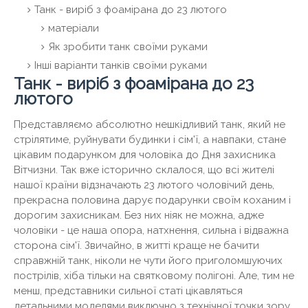
Танк - виріб з фоамірана до 23 лютого
матеріали
Як зробити танк своїми руками
Інші варіанти танків своїми руками
Танк - виріб з фоамірана до 23
лютого
Представляємо абсолютно нешкідливий танк, який не
стрілятиме, руйнувати будинки і сім'ї, а навпаки, стане
цікавим подарунком для чоловіка до Дня захисника
Вітчизни. Так вже історично склалося, що всі жителі
нашої країни відзначають 23 лютого чоловічий день,
прекрасна половина дарує подарунки своїм коханим і
дорогим захисникам. Без них ніяк не можна, адже
чоловіки - це наша опора, натхнення, сильна і відважна
сторона сім'ї. Звичайно, в житті краще не бачити
справжній танк, ніколи не чути його приголомшуючих
пострілів, хіба тільки на святковому полігоні. Але, тим не
менш, представники сильної статі цікавляться
детальними моделями виключно з технічної точки зору.