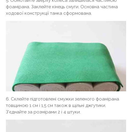
5. Обмотайте зверху колеса залишилася частиною
фоамірана. Заклейте кінець смуги. Основна частина
ходової конструкції танка сформована.
6. Склейте підготовлені смужки зеленого фоамірана
товщиною 1 см і 1,5 см також в щільні джгутики.
З'єднайте за розмірами 2 і 4 штуки.