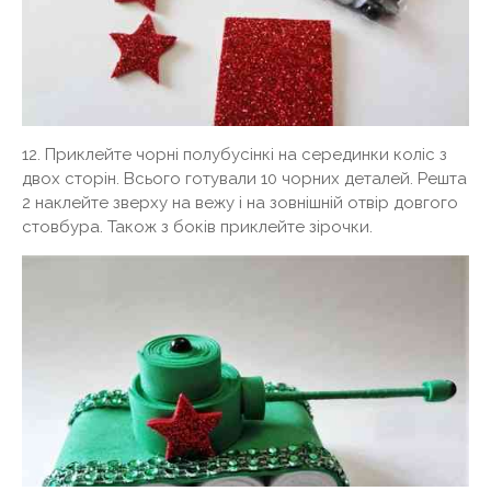
12. Приклейте чорні полубусінкі на серединки коліс з
двох сторін. Всього готували 10 чорних деталей. Решта
2 наклейте зверху на вежу і на зовнішній отвір довгого
стовбура. Також з боків приклейте зірочки.