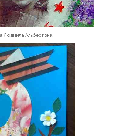
ва Людмила Альбертівна.