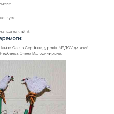
емоги:
а конкурс
ються на сайті):
еремоги:
льїна Олена Сергіївна, 5 років. МБДОУ дитячий
ч Недбаева Олена Володимирівна.