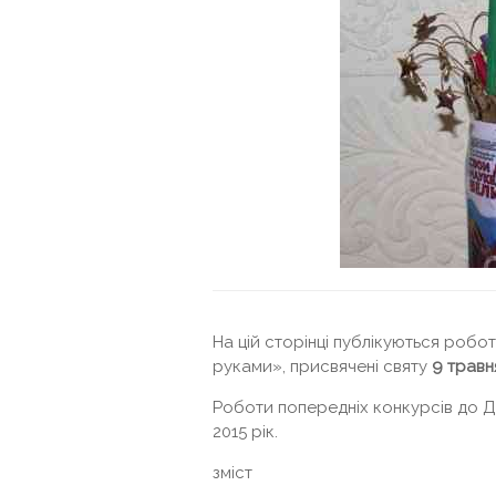
На цій сторінці публікуються робо
руками», присвячені святу
9 травн
Роботи попередніх конкурсів до Дн
2015 рік.
зміст