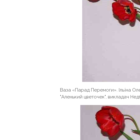
Ваза «Парад Перемоги». Ільїна Оле
"Аленький цветочек", викладач Не