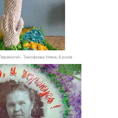
еремоги!». Тимофєєва Уляна, 8 років.