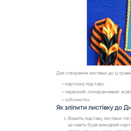
Для створення листівки до 9 травн
картонну підставу;
червоний, помаранчевий, жовти
зубочистку.
Як зліпити листівку до 
Візьміть підставу листівки. Н
це навіть буде викидний кар