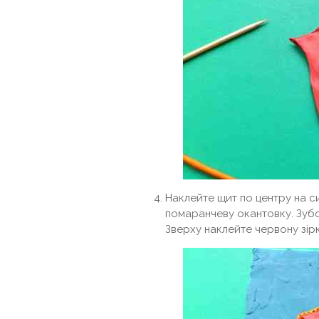
Наклейте щит по центру на с
помаранчеву окантовку. Зубо
Зверху наклейте червону зірк