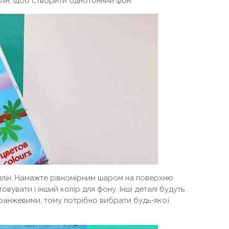
лін, щоб створити однотонний фон.
тилін. Намажте рівномірним шаром на поверхню
вувати і інший колір для фону. Інші деталі будуть
анжевими, тому потрібно вибрати будь-якої