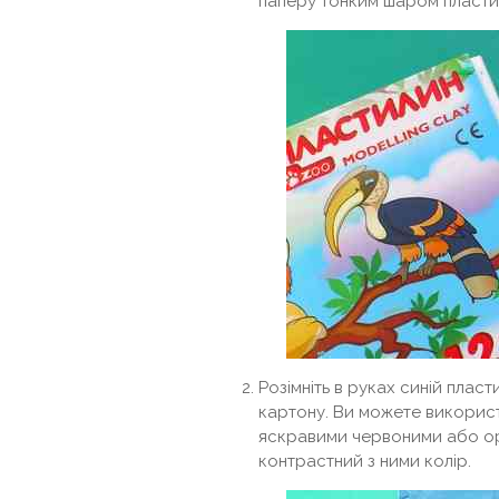
паперу тонким шаром пласти
Розімніть в руках синій плас
картону. Ви можете використо
яскравими червоними або ор
контрастний з ними колір.