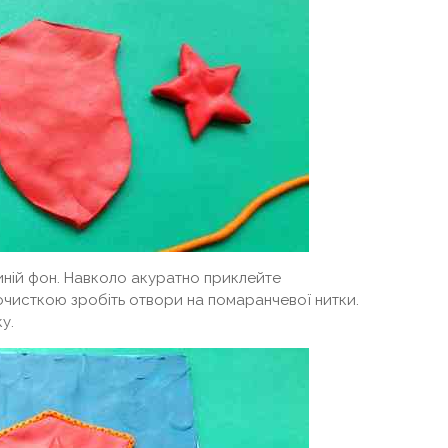
иній фон. Навколо акуратно приклейте
чисткою зробіть отвори на помаранчевої нитки.
у.