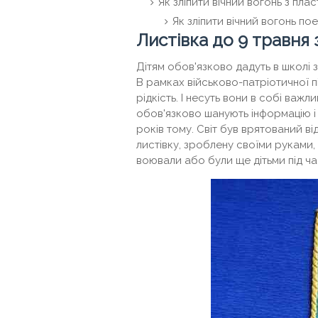
Як зліпити вічний вогонь з плас
Як зліпити вічний вогонь по
Листівка до 9 травня 
Дітям обов'язково дадуть в школі 
В рамках військово-патріотичної п
рідкість. І несуть вони в собі важ
обов'язково шанують інформацію і
років тому. Світ був врятований в
листівку, зроблену своїми руками,
воювали або були ще дітьми під час