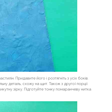
астилін. Придавите його і розтягніть з усіх боків.
ну деталь, схожу на щит. Також з другої порції
икутну зірку. Підготуйте тонку помаранчеву нитка