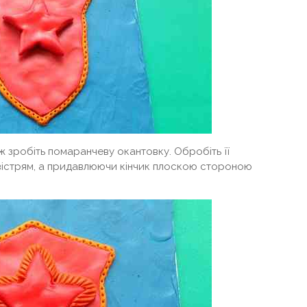
ж зробіть помаранчеву окантовку. Обробіть її
вістрям, а придавлюючи кінчик плоскою стороною