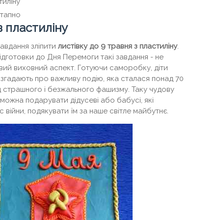
тиліну
етапно
з пластиліну
завдання зліпити
листівку до 9 травня з пластиліну
.
ідготовки до Дня Перемоги такі завдання - не
ливий виховний аспект. Готуючи саморобку, діти
 згадають про важливу подію, яка сталася понад 70
ід страшного і безжального фашизму. Таку чудову
 можна подарувати дідусеві або бабусі, які
 війни, подякувати їм за наше світле майбутнє.