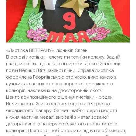
«Листівка ВЕТЕРАНУ». лісників Євген.
В основі листівки - елементи техніки колажу. Задній
план листівки - це наклеєні вирізки, дати військових
подій Великої Вітчизняної війни. Справа листівка
оформлена Георгіївською стрічкою, виконаною з
вузьких атласних стрічок чорного і оранжевого
кольорів, наклеєних на двосторонній скотч.
Центр композиційного рішення листівки - орден
Вітчизняної війни, в основі якої зірка з червоної
оксамитової паперу; багнет, шабля, серп і молот і
нижня частина медалі вирізані з металізованої
декоративного паперу сріблястого і золотистого
кольорів. Для того, щоб створити відчуття об'ємності,