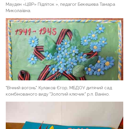
Мауден «ЦВР» Підліток », педагог Бекешева Тамара
Миколаївна.
"Вічний вогонь". Кулаков Єгор, МБДОУ дитячий сад
комбінованого виду "Золотий ключик" р.п. Ваніно.