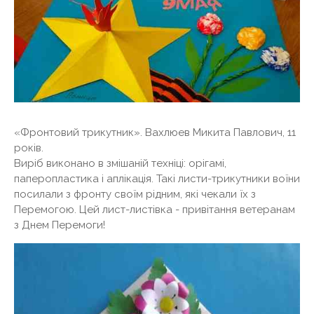
«Фронтовий трикутник». Вахлюев Микита Павлович, 11
років.
Виріб виконано в змішаній техніці: орігамі,
паперопластика і аплікація. Такі листи-трикутники воїни
посилали з фронту своїм рідним, які чекали їх з
Перемогою. Цей лист-листівка - привітання ветеранам
з Днем Перемоги!