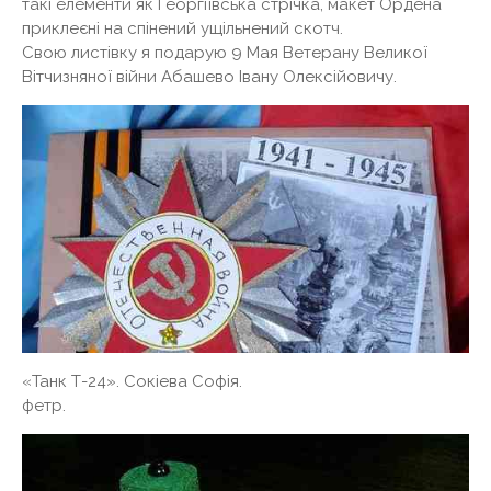
такі елементи як Георгіївська стрічка, макет Ордена
приклеєні на спінений ущільнений скотч.
Свою листівку я подарую 9 Мая Ветерану Великої
Вітчизняної війни Абашево Івану Олексійовичу.
«Танк Т-24». Сокіева Софія.
фетр.