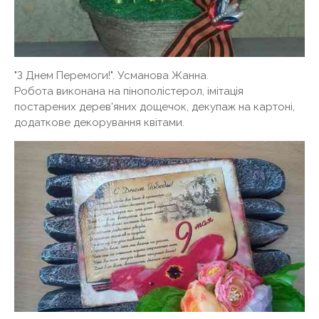
"З Днем Перемоги!". Усманова Жанна.
Робота виконана на пінополістерол, імітація
постарених дерев'яних дощечок, декупаж на картоні,
додаткове декорування квітами.