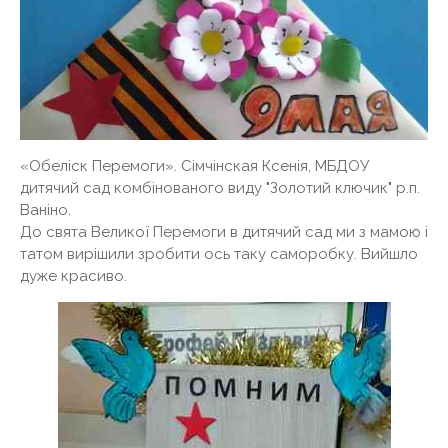
«Обеліск Перемоги». Сімчінская Ксенія, МБДОУ
дитячий сад комбінованого виду "Золотий ключик" р.п.
Ваніно.
До свята Великої Перемоги в дитячий сад ми з мамою і
татом вирішили зробити ось таку саморобку. Вийшло
дуже красиво.