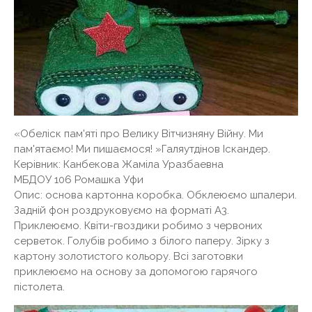
«Обеліск пам'яті про Велику Вітчизняну Війну. Ми
пам'ятаємо! Ми пишаємося! »Галяутдінов Іскандер.
Керівник: Канбекова Жаміла Уразбаевна
МБДОУ 106 Ромашка Уфи
Опис: основа картонна коробка. Обклеюємо шпалери.
Задній фон роздруковуємо на форматі А3.
Приклеюємо. Квіти-гвоздики робимо з червоних
серветок. Голубів робимо з білого паперу. Зірку з
картону золотистого кольору. Всі заготовки
приклеюємо на основу за допомогою гарячого
пістолета.