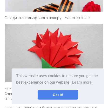
Гвоздика з кольорового паперу - майстер-клас
This website uses cookies to ensure you get the
best experience on our website.
Learn more
«Лист солдата» і «Перемога!». Гаркушин Микита.
Одна композиція складена з виробів орігамі - конверт і
Got it!
пілотка, гвоздики - з паперових серветок.
Інша - це штучні квіти бузку, закріплені за допомогою