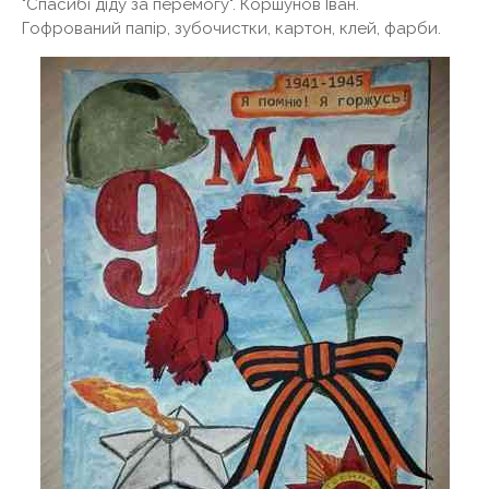
"Спасибі діду за перемогу". Коршунов Іван.
Гофрований папір, зубочистки, картон, клей, фарби.