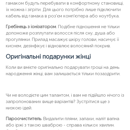
гамаком будуть перебувати в комфортному становищі,
їх можна і зігріти. Для цього потрібно лише підключити
кабель від гамака в роз'єм комп'ютера або ноутбука.
Гребінець з іонізатором
. Подібне підношення не тільки
допоможе розплутати волосся після сну, душа або
прогулянки. Прилад масажує шкіру голови, насичує її
киснем, дезінфікує і відновлює волосяний покрив.
Оригінальні подарунки жінці
Коли ви вмієте оригінально подарувати гроші на день
народження жінці, вам залишається тільки позаздрити.
Чи не володієте цим талантом, і вам не підійшло нічого із
запропонованих вище варіантів? Зустрітися ще з
низкою ідей.
Пароочиститель
. Видалити плями, запахи, наліт вапна
або іржі з такою шваброю - справа кількох хвилин.