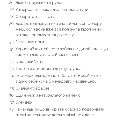
Віскозні рушники в рулоні.
Універсальна накладка для клавіатури.
Сепаратор для яєць.
Бездротові навушники знадобляться тренеру
жінці, коли вона вже все пояснила підопічним і
готова прислухатися до треку.
Гамак для йоги.
Харчовий контейнер із забавним дизайном і в 50
зможе підняти настрій іменинниці.
складаний таз.
Тостер з режимом підігріву круасанів.
Порошок для чарівного багаття. Нехай жінка
відчує себе хоча б ненадовго чарівницею.
Скалка-трафарет.
LED нічник з натурального каменю.
блендер.
Гаманець. Якщо ви мрієте красиво подарувати
гроші на день народження жінці, це один з