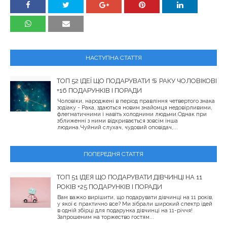
НАСТУПНА СТАТТЯ
ТОП 52 ІДЕЇ ЩО ПОДАРУВАТИ ♋︎ РАКУ ЧОЛОВІКОВІ
+16 ПОДАРУНКІВ І ПОРАДИ
Чоловіки, народжені в період правління четвертого знака
зодіаку - Рака, здаються новим знайомця недовірливими,
флегматичними і навіть холодними людьми.Однак при
зближенні з ними відкривається зовсім інша
людина.Чуйний слухач, чудовий оповідач,...
ПОПЕРЕДНЯ СТАТТЯ
ТОП 51 ІДЕЯ ЩО ПОДАРУВАТИ ДІВЧИНЦІ НА 11
РОКІВ +25 ПОДАРУНКІВ І ПОРАДИ
Вам важко вирішити, що подарувати дівчинці на 11 років,
у якої є практично все? Ми зібрали широкий спектр ідей
в одній збірці для подарунка дівчинці на 11-річчя!
Запрошеним на торжество гостям...