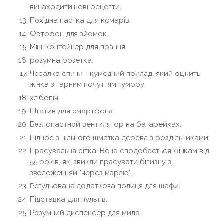
винаходити нові рецепти.
Похідна пастка для комарів.
Фотофон для зйомок.
Міні-контейнер для прання.
розумна розетка.
Чесалка спини - кумедний прилад, який оцінить
жінка з гарним почуттям гумору.
хлібопіч.
Штатив для смартфона.
Безлопастной вентилятор на батарейках.
Піднос з цільного шматка дерева з роздільниками.
Прасувальна сітка. Вона сподобається жінкам від
55 років, які звикли прасувати білизну з
зволоженням "через марлю".
Регульована додаткова полиця для шафи.
Підставка для пультів.
Розумний диспенсер для мила.