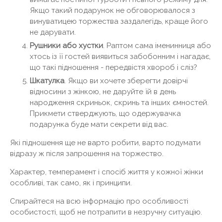
Якщо такий подарунок не обговорювалося з
винуватицею торжества заздалегідь, краще його
не дарувати.
Рушники або хустки
. Раптом сама іменинниця або
хтось із її гостей виявиться забобонним і нагадає,
що такі підношення - передвістя хвороб і сліз?
Шкатулка
. Якщо ви хочете зберегти довірчі
відносини з жінкою, не даруйте їй в день
народження скриньок, скринь та інших ємностей.
Прикмети стверджують, що одержувачка
подарунка буде мати секрети від вас.
Які підношення ще не варто робити, варто подумати
відразу ж після запрошення на торжество.
Характер, темперамент і спосіб життя у кожної жінки
особливі, так само, як і принципи.
Спирайтеся на всю інформацію про особливості
особистості, щоб не потрапити в незручну ситуацію.