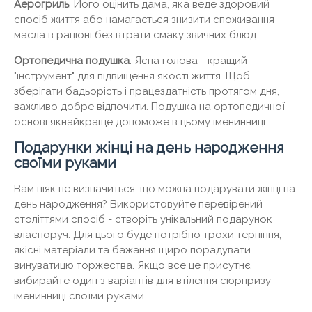
Аерогриль
. Його оцінить дама, яка веде здоровий
спосіб життя або намагається знизити споживання
масла в раціоні без втрати смаку звичних блюд.
Ортопедична подушка
. Ясна голова - кращий
"інструмент" для підвищення якості життя. Щоб
зберігати бадьорість і працездатність протягом дня,
важливо добре відпочити. Подушка на ортопедичної
основі якнайкраще допоможе в цьому іменинниці.
Подарунки жінці на день народження
своїми руками
Вам ніяк не визначиться, що можна подарувати жінці на
день народження? Використовуйте перевірений
століттями спосіб - створіть унікальний подарунок
власноруч. Для цього буде потрібно трохи терпіння,
якісні матеріали та бажання щиро порадувати
винуватицю торжества. Якщо все це присутнє,
вибирайте один з варіантів для втілення сюрпризу
іменинниці своїми руками.