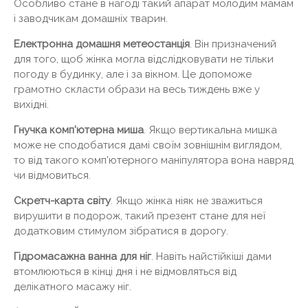
Особливо стане в нагоді такий апарат молодим мамам
і заводчикам домашніх тварин.
Електронна домашня метеостанція
. Він призначений
для того, щоб жінка могла відслідковувати не тільки
погоду в будинку, але і за вікном. Це допоможе
грамотно скласти образи на весь тиждень вже у
вихідні.
Гнучка комп'ютерна миша
. Якщо вертикальна мишка
може не сподобатися дамі своїм зовнішнім виглядом,
то від такого комп'ютерного маніпулятора вона навряд
чи відмовиться.
Скретч-карта світу
. Якщо жінка ніяк не зважиться
вирушити в подорож, такий презент стане для неї
додатковим стимулом зібратися в дорогу.
Гідромасажна ванна для ніг
. Навіть найстійкіші дами
втомлюються в кінці дня і не відмовляться від
делікатного масажу ніг.