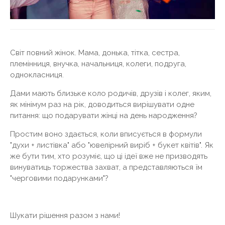
Світ повний жінок. Мама, донька, тітка, сестра,
племінниця, внучка, начальниця, колеги, подруга,
однокласниця.
Дами мають близьке коло родичів, друзів і колег, яким,
як мінімум раз на рік, доводиться вирішувати одне
питання: що подарувати жінці на день народження?
Простим воно здається, коли вписується в формули
"духи + листівка" або "ювелірний виріб + букет квітів". Як
же бути тим, хто розуміє, що ці ідеї вже не призводять
винуватиць торжества захват, а представляються їм
"черговими подарунками"?
Шукати рішення разом з нами!