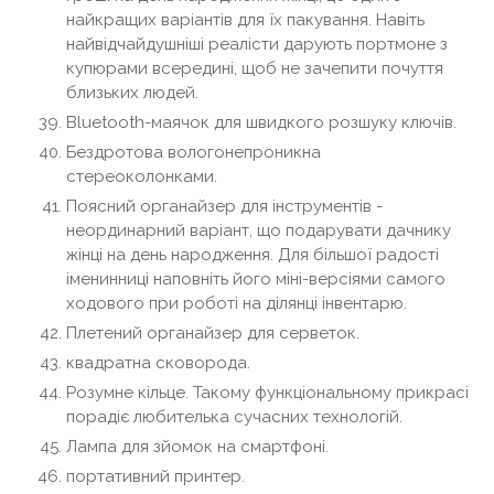
найкращих варіантів для їх пакування. Навіть
найвідчайдушніші реалісти дарують портмоне з
купюрами всередині, щоб не зачепити почуття
близьких людей.
Bluetooth-маячок для швидкого розшуку ключів.
Бездротова вологонепроникна
стереоколонками.
Поясний органайзер для інструментів -
неординарний варіант, що подарувати дачнику
жінці на день народження. Для більшої радості
іменинниці наповніть його міні-версіями самого
ходового при роботі на ділянці інвентарю.
Плетений органайзер для серветок.
квадратна сковорода.
Розумне кільце. Такому функціональному прикрасі
порадіє любителька сучасних технологій.
Лампа для зйомок на смартфоні.
портативний принтер.