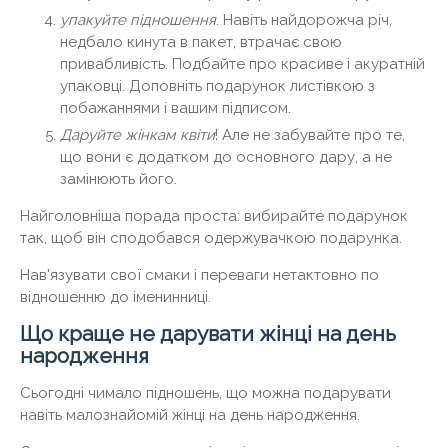
упакуйте підношення
. Навіть найдорожча річ,
недбало кинута в пакет, втрачає свою
привабливість. Подбайте про красиве і акуратній
упаковці. Доповніть подарунок листівкою з
побажаннями і вашим підписом.
Даруйте жінкам квіти
! Але не забувайте про те,
що вони є додатком до основного дару, а не
замінюють його.
Найголовніша порада проста: вибирайте подарунок
так, щоб він сподобався одержувачкою подарунка.
Нав'язувати свої смаки і переваги нетактовно по
відношенню до іменинниці.
Що краще не дарувати жінці на день
народження
Сьогодні чимало підношень, що можна подарувати
навіть малознайомій жінці на день народження.