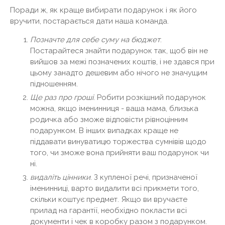
Поради ж, як краще вибирати подарунок і як його
вручити, постарається дати наша команда.
Позначте для себе суму на бюджет
.
Постарайтеся знайти подарунок так, щоб він не
вийшов за межі позначених коштів, і не здався при
цьому занадто дешевим або нічого не значущим
підношенням.
Ще раз про гроші
. Робити розкішний подарунок
можна, якщо іменинниця - ваша мама, близька
родичка або зможе відповісти рівноцінним
подарунком. В інших випадках краще не
піддавати винуватицю торжества сумнівів щодо
того, чи зможе вона прийняти ваш подарунок чи
ні.
видаліть цінники
. З купленої речі, призначеної
іменинниці, варто видалити всі прикмети того,
скільки коштує предмет. Якщо ви вручаєте
прилад на гарантії, необхідно покласти всі
документи і чек в коробку разом з подарунком.