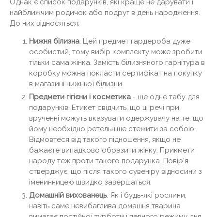
Однак є список подарунків, які краще не дарувати і
найближчим родичок або подруг в день народження.
До них відносяться:
Нижня білизна
. Цей предмет гардероба дуже
особистий, тому вибір комплекту може зробити
тільки сама жінка. Замість білизняного гарнітура в
коробку можна покласти сертифікат на покупку
в магазині нижньої білизни.
Предмети гігієни і косметика
- ще одне табу для
подарунків. Етикет свідчить, що ці речі при
врученні можуть вказувати одержувачу на те, що
йому необхідно ретельніше стежити за собою.
Відмовтеся від такого підношення, якщо не
бажаєте випадково образити жінку. Прикмети
народу теж проти такого подарунка. Повір'я
стверджує, що після такого сувеніру відносини з
іменинницею швидко завершаться.
Домашній вихованець
. Як і будь-які рослини,
навіть саме невибаглива домашня тварина
вимагає постійної турботи і певного режиму дня.