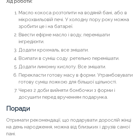
Хід роботи:
Масло кокоса розтопити на водяній бані, або в
мікрохвильовій печі. У холодну пору року можна
зробити це і на батареї.
Ввести ефірне масло і воду, перемішати
інгредієнти.
Додати крохмаль, все змішати.
Всипати в суміш соду. ретельно перемішати.
Додати лимонну кислоту. Все змішати.
Перекласти готову масу в форми. Утрамбовувати
готову суміш ложкою для більшої щільності.
Через 2 доби вийняти бомбочки з форми і
досушити перед врученням подарунка.
Поради
Отримати рекомендації, що подарувати дорослій жінці
на день народження, можна від близьких і друзів самої
пані.