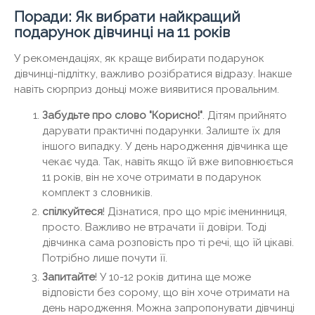
Поради: Як вибрати найкращий
подарунок дівчинці на 11 років
У рекомендаціях, як краще вибирати подарунок
дівчинці-підлітку, важливо розібратися відразу. Інакше
навіть сюрприз доньці може виявитися провальним.
Забудьте про слово "Корисно!"
. Дітям прийнято
дарувати практичні подарунки. Залиште їх для
іншого випадку. У день народження дівчинка ще
чекає чуда. Так, навіть якщо їй вже виповнюється
11 років, він не хоче отримати в подарунок
комплект з словників.
спілкуйтеся
! Дізнатися, про що мріє іменинниця,
просто. Важливо не втрачати її довіри. Тоді
дівчинка сама розповість про ті речі, що їй цікаві.
Потрібно лише почути її.
Запитайте
! У 10-12 років дитина ще може
відповісти без сорому, що він хоче отримати на
день народження. Можна запропонувати дівчинці