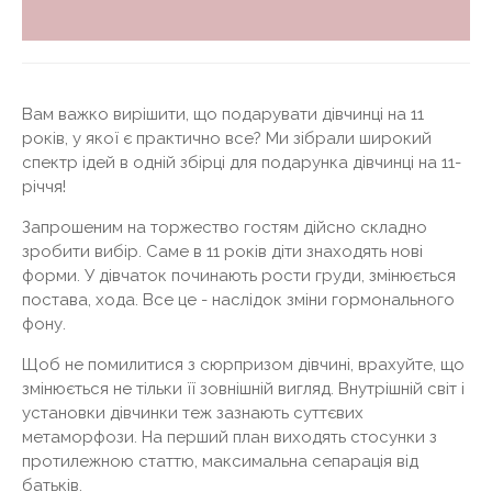
Вам важко вирішити, що подарувати дівчинці на 11
років, у якої є практично все? Ми зібрали широкий
спектр ідей в одній збірці для подарунка дівчинці на 11-
річчя!
Запрошеним на торжество гостям дійсно складно
зробити вибір. Саме в 11 років діти знаходять нові
форми. У дівчаток починають рости груди, змінюється
постава, хода. Все це - наслідок зміни гормонального
фону.
Щоб не помилитися з сюрпризом дівчині, врахуйте, що
змінюється не тільки її зовнішній вигляд. Внутрішній світ і
установки дівчинки теж зазнають суттєвих
метаморфози. На перший план виходять стосунки з
протилежною статтю, максимальна сепарація від
батьків.