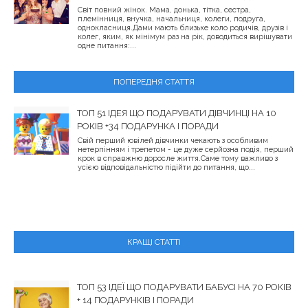
Світ повний жінок. Мама, донька, тітка, сестра,
племінниця, внучка, начальниця, колеги, подруга,
однокласниця.Дами мають близьке коло родичів, друзів і
колег, яким, як мінімум раз на рік, доводиться вирішувати
одне питання:...
ПОПЕРЕДНЯ СТАТТЯ
ТОП 51 ІДЕЯ ЩО ПОДАРУВАТИ ДІВЧИНЦІ НА 10
РОКІВ +34 ПОДАРУНКА І ПОРАДИ
Свій перший ювілей дівчинки чекають з особливим
нетерпінням і трепетом - це дуже серйозна подія, перший
крок в справжню доросле життя.Саме тому важливо з
усією відповідальністю підійти до питання, що...
КРАЩІ СТАТТІ
ТОП 53 ІДЕЇ ЩО ПОДАРУВАТИ БАБУСІ НА 70 РОКІВ
+ 14 ПОДАРУНКІВ І ПОРАДИ