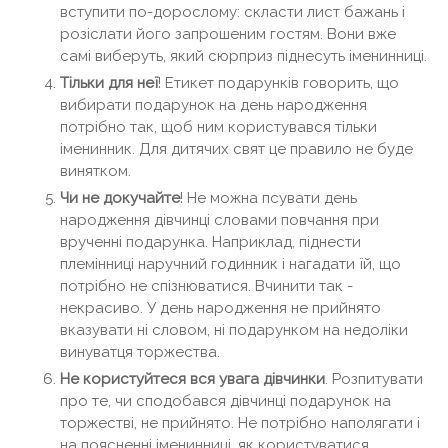
вступити по-дорослому: скласти лист бажань і
розіслати його запрошеним гостям. Вони вже
самі виберуть, який сюрприз піднесуть іменинниці.
Тільки для неї
! Етикет подарунків говорить, що
вибирати подарунок на день народження
потрібно так, щоб ним користувався тільки
іменинник. Для дитячих свят це правило не буде
винятком.
Чи не докучайте
! Не можна псувати день
народження дівчинці словами повчання при
врученні подарунка. Наприклад, піднести
племінниці наручний годинник і нагадати їй, що
потрібно не спізнюватися. Вчинити так -
некрасиво. У день народження не прийнято
вказувати ні словом, ні подарунком на недоліки
винуватця торжества.
Не користуйтеся вся увага дівчинки
. Розпитувати
про те, чи сподобався дівчинці подарунок на
торжестві, не прийнято. Не потрібно наполягати і
на поясненні іменинниці, як користуватися