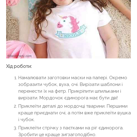
Хід роботи:
Намалювати заготовки маски на папері. Окремо
зобразити чубок, вуха, очі. Вирізати шаблони і
перенести їх на фетр. Прикріпити шпильками і
вирізати. Мордочок єдинорога має бути дві!
Приклеїти деталі до мордочці тварини. Першими
краще приєднати очі, а потім вже приклеїти вушка
і чубок.
Приклеїти стрічку з паєтками на ріг єдинорога.
Зробити це краще зигзагоподібно.