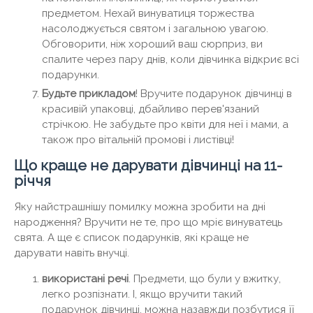
предметом. Нехай винуватиця торжества
насолоджується святом і загальною увагою.
Обговорити, ніж хороший ваш сюрприз, ви
спалите через пару днів, коли дівчинка відкриє всі
подарунки.
Будьте прикладом
! Вручите подарунок дівчинці в
красивій упаковці, дбайливо перев'язаний
стрічкою. Не забудьте про квіти для неї і мами, а
також про вітальній промові і листівці!
Що краще не дарувати дівчинці на 11-
річчя
Яку найстрашнішу помилку можна зробити на дні
народження? Вручити не те, про що мріє винуватець
свята. А ще є список подарунків, які краще не
дарувати навіть внучці.
використані речі
. Предмети, що були у вжитку,
легко розпізнати. І, якщо вручити такий
подарунок дівчинці, можна назавжди позбутися її