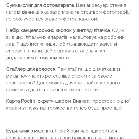
Сумка-слінг для фотоапарата
. Цей аксесуар стане в
нагоді дівчинці, яка захоплена мистецтвом фотографії, і
не розлучається зі своїм фотоапаратом.
Набір канцелярських кнопок у вигляді літачка
. Один
вид цих "літальних апаратів" налаштовує на робочий
лад. Якщо іменинниця любить відкладати важливі
справи на потім, цей сюрприз стане для неї
додатковим стимулом до дії.
Стайлер для волосся
. Пам'ятайте, що дівчатка в 11
років починають ретельніше стежити за своєю
зовнішністю? Допоможіть дівчинці знайти кращого
помічника для створення модної зачіски!
Карта Росії зі скретч-шаром
. Вивчати простори рідної
країни винуватиці торжества тепер буде простіше!
Будильник з мішенню
. Нехай сам час підкориться
винуватиці торжества, а при бажанні в нього можна