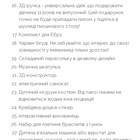
ЗД-ручка - універсальна ідея, що подарувати
дівчинці 11 років на випускний. Цей подарунок
точно не буде припадати пилом у підлітка в
шухляді письмового столу!
Комплект для Ебру.
Чарівні бігуді. Не забувайте, що інтерес до своєї
зовнішності у іменинниці тільки зростає!
Складаний парасольку в цікавому дизайні.
Музична шкатулка.
ЗД-конструктор.
електричний самокат.
Дитячий кігурумі костюм. Від такої піжами не
відмовиться жодна юна модниця!
Крейдяна дошка-стікер.
інтерактивний вихованець.
Набір для плетіння браслетів з гумок.
Дитяча в'язальна машина або верстат для
вишивання. 11 років - той самий вік, коли дівчинку