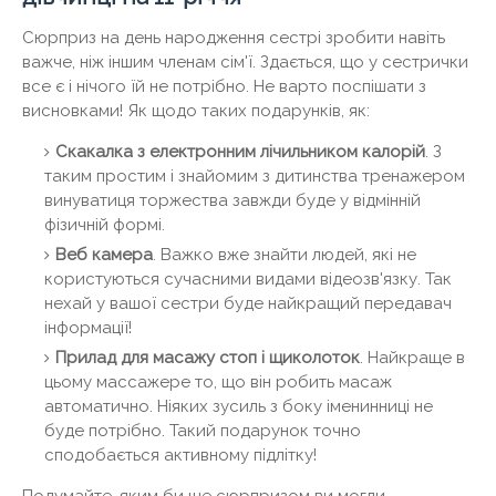
Сюрприз на день народження сестрі зробити навіть
важче, ніж іншим членам сім'ї. Здається, що у сестрички
все є і нічого їй не потрібно. Не варто поспішати з
висновками! Як щодо таких подарунків, як:
Скакалка з електронним лічильником калорій
. З
таким простим і знайомим з дитинства тренажером
винуватиця торжества завжди буде у відмінній
фізичній формі.
Веб камера
. Важко вже знайти людей, які не
користуються сучасними видами відеозв'язку. Так
нехай у вашої сестри буде найкращий передавач
інформації!
Прилад для масажу стоп і щиколоток
. Найкраще в
цьому массажере то, що він робить масаж
автоматично. Ніяких зусиль з боку іменинниці не
буде потрібно. Такий подарунок точно
сподобається активному підлітку!