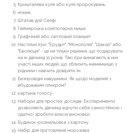
Кришталева куля або куля пророкувань.
нічник.
Штатив для Селфі.
Геймерська комп'ютерна миша.
Графічний або світловий планшет.
Настільні ігри: "Ерудит", "Монополія", "Шакал" або
"Еволюція" - це не тільки рішення, що подарувати
на ін дівчинці 11 років. Такі ігри вимагають в них
участі інших людей, що зблизить іменинницю з
рідними і навчить довіряти їм.
Безпровідні навушники. Як щодо моделей з
вбудованим плеєром?
картина голосу.
Набори для простих дослідів. Експерименти
дозволяють дівчинці відчути себе самостійною і
здатної зробити власні висновки.
Будинок-розмальовка з картону.
Набір для прігтовленія морозива.