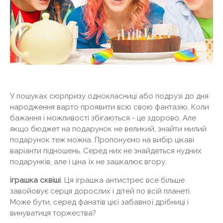
У пошуках сюрпризу однокласниці або подрузі до дня
народження варто проявити всю свою фантазію. Коли
бажання і можливості збігаються - це здорово. Але
якщо бюджет на подарунок не великий, знайти милий
подарунок теж можна. Пропонуємо на вибір цікаві
варіанти підношень. Серед них не знайдеться нудних
подарунків, але і ціна їх не зашкалює вгору.
іграшка сквіші
. Ця іграшка антистрес все більше
завойовує серця дорослих і дітей по всій планеті.
Може бути, серед фанатів цієї забавної дрібниці і
винуватиця торжества?