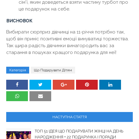
сім'ї, яким доведеться взяти частину турбот про
це подарунок на себе.
висновок
Вибирати сюрприз дівчинці на 11-річчя потрібно так,
щоб він приніс позитивні емоції винуватиці торжества.
Так щира радість дівчинки винагородить вас за
старання в пошуках кращого подарунка для неї!
Категорія
Що Подарувати Дітям
НАСТУПНА СТАТТЯ
ТОП 51 ІДЕЯ ЩО ПОДАРУВАТИ ЖІНЦІ НА ДЕНЬ
НАРОДЖЕННЯ + 22 ПОДАРУНКА І ПОРАДИ