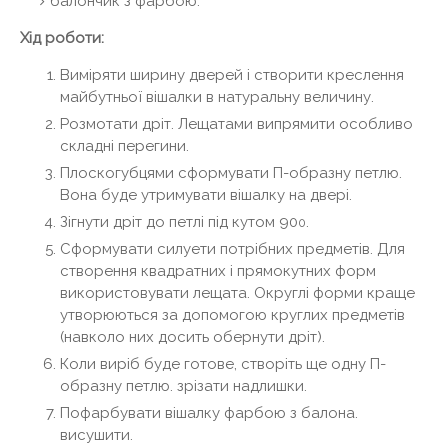
балончик з фарбою.
Хід роботи:
Виміряти ширину дверей і створити креслення
майбутньої вішалки в натуральну величину.
Розмотати дріт. Лещатами випрямити особливо
складні перегини.
Плоскогубцями сформувати П-образну петлю.
Вона буде утримувати вішалку на двері.
Зігнути дріт до петлі під кутом 90
.
0
Сформувати силуети потрібних предметів. Для
створення квадратних і прямокутних форм
використовувати лещата. Округлі форми краще
утворюються за допомогою круглих предметів
(навколо них досить обернути дріт).
Коли виріб буде готове, створіть ще одну П-
образну петлю. зрізати надлишки.
Пофарбувати вішалку фарбою з балона.
висушити.