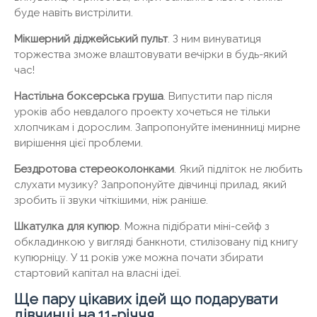
буде навіть вистрілити.
Мікшерний діджейський пульт
. З ним винуватиця
торжества зможе влаштовувати вечірки в будь-який
час!
Настільна боксерська груша
. Випустити пар після
уроків або невдалого проекту хочеться не тільки
хлопчикам і дорослим. Запропонуйте іменинниці мирне
вирішення цієї проблеми.
Бездротова стереоколонками
. Який підліток не любить
слухати музику? Запропонуйте дівчинці прилад, який
зробить її звуки чіткішими, ніж раніше.
Шкатулка для купюр
. Можна підібрати міні-сейф з
обкладинкою у вигляді банкноти, стилізовану під книгу
купюрніцу. У 11 років уже можна почати збирати
стартовий капітал на власні ідеї.
Ще пару цікавих ідей що подарувати
дівчинці на 11-річчя