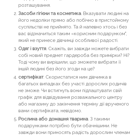
розташування.
Засоби гігієни та косметика
. Вказувати людині на
його недоліки прямо або побічно в пристойному
суспільстві не прийнято. Та й напевно хтось і без
вас відзначиться таким «корисним подарунком",
який не принесе дівчинці особливої ​​радості.
Одяг і взуття
. Скажіть, ви завжди можете вибрати
собі новий предмет гардероба без примірки? Ні?
Тоді чому ви вирішили, що зможете вибрати її
іншій людині без його згоди на це?
сертифікат
. Скористатися ним дівчинка в
багатьох випадках без участі дорослих родичів
не зможе. Чи встигнуть вони підлаштувати свій
графік для відвідування розважального центру
або магазину до закінчення терміну дії врученого
вами сертифіката, невідомо.
Рослина або домашня тварина
. З такими
подарунками потрібно бути обачнішими. Не
завжди вони приносять радість дорослим членам