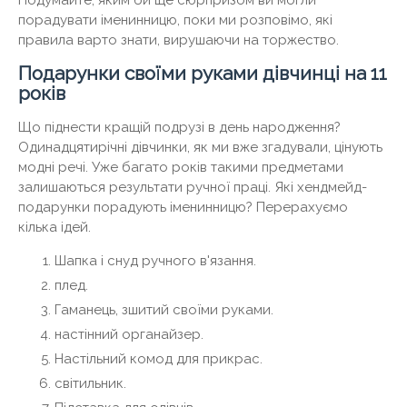
Подумайте, яким би ще сюрпризом ви могли
порадувати іменинницю, поки ми розповімо, які
правила варто знати, вирушаючи на торжество.
Подарунки своїми руками дівчинці на 11
років
Що піднести кращій подрузі в день народження?
Одинадцятирічні дівчинки, як ми вже згадували, цінують
модні речі. Уже багато років такими предметами
залишаються результати ручної праці. Які хендмейд-
подарунки порадують іменинницю? Перерахуємо
кілька ідей.
Шапка і снуд ручного в'язання.
плед.
Гаманець, зшитий своїми руками.
настінний органайзер.
Настільний комод для прикрас.
світильник.