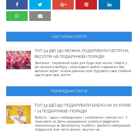
НАСТУПНА СТАТТЯ
ТОП 54 ІДЕЇ ЩО МОЖНА ПОДАРУВАТИ СЕСТРІ НА
ВЕСІЛЛЯ +18 ПОДАРУНКІВ І ПОРАДИ
Заміжжя - серйозний крок для будь-якої жінки. Навіть у
вік вільного вибору і можливості вийти з відносин без
великих втрат, кожна дівчина мріє будувати своє сімейне
щастя все своє життя...
ПОПЕРЕДНЯ СТАТТЯ
ТОП 53 ІДЕЇ ЩО ПОДАРУВАТИ БАБУСІ НА 70 РОКІВ
+ 14 ПОДАРУНКІВ І ПОРАДИ
Бабуся - один з найрідніших і улюблених членів сім'ї. У
таке свято як День народження хочеться віддячити
іменинницю за багаторічну турботу і зробити найкращий
подарунок.Але часто внуки і внучки не...