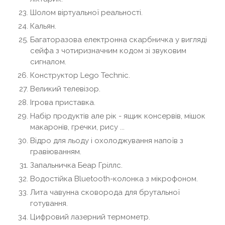
Шолом віртуальної реальності.
Кальян.
Багаторазова електронна скарбничка у вигляді
сейфа з чотиризначним кодом зі звуковим
сигналом.
Конструктор Lego Technic.
Великий телевізор.
Ігрова приставка.
Набір продуктів але рік - ящик консервів, мішок
макаронів, гречки, рису ...
Відро для льоду і охолоджування напоїв з
гравіюванням.
Запальничка Беар Гріллс.
Водостійка Bluetooth-колонка з мікрофоном.
Лита чавунна сковорода для брутальної
готування.
Цифровий лазерний термометр.