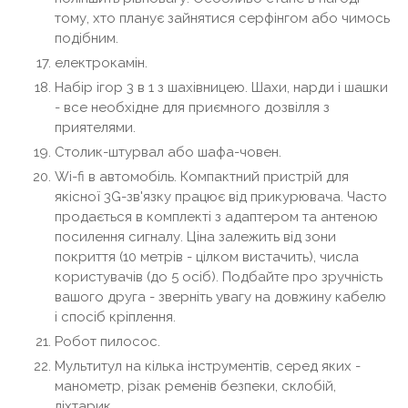
тому, хто планує зайнятися серфінгом або чимось
подібним.
електрокамін.
Набір ігор 3 в 1 з шахівницею. Шахи, нарди і шашки
- все необхідне для приємного дозвілля з
приятелями.
Столик-штурвал або шафа-човен.
Wi-fi в автомобіль. Компактний пристрій для
якісної 3G-зв'язку працює від прикурювача. Часто
продається в комплекті з адаптером та антеною
посилення сигналу. Ціна залежить від зони
покриття (10 метрів - цілком вистачить), числа
користувачів (до 5 осіб). Подбайте про зручність
вашого друга - зверніть увагу на довжину кабелю
і спосіб кріплення.
Робот пилосос.
Мультитул на кілька інструментів, серед яких -
манометр, різак ременів безпеки, склобій,
ліхтарик.