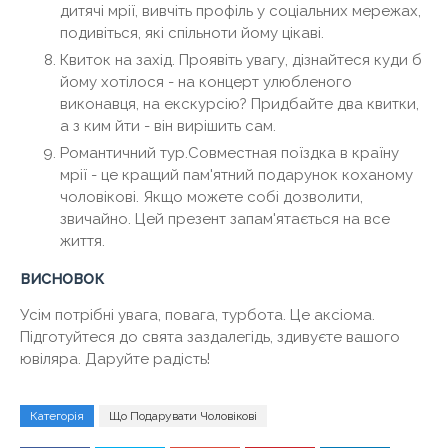
дитячі мрії, вивчіть профіль у соціальних мережах,
подивіться, які спільноти йому цікаві.
Квиток на захід. Проявіть увагу, дізнайтеся куди б
йому хотілося - на концерт улюбленого
виконавця, на екскурсію? Придбайте два квитки,
а з ким йти - він вирішить сам.
Романтичний тур.Совместная поїздка в країну
мрії - це кращий пам'ятний подарунок коханому
чоловікові. Якщо можете собі дозволити,
звичайно. Цей презент запам'ятається на все
життя.
висновок
Усім потрібні увага, повага, турбота. Це аксіома.
Підготуйтеся до свята заздалегідь, здивуєте вашого
ювіляра. Даруйте радість!
Категорія
Що Подарувати Чоловікові