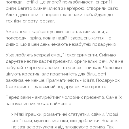
погляди - стійкі. Це апогей привабливості, енергії і
сили. Багато визначилися з кар'єрою, створили сім'ю.
Але в душі вони - вчорашні хлопчаки, небайдужі до
техніки, спорту, розваг.
Уже є перші кар'єрні успіхи, юність закінчилася, а
попереду - зріла, повна надій і звершень життя. Не
дивно, що в цей день чекають незабутніх подарунків.
У 30 люблять яскраві емоції і експерименти. Сміливо
даруєте нестандартні презенти, оригінальні речі. Але не
забувайте про усталених інтересах і звичках. Чоловіки
цінують креатив, але практичність для більшості
важлива не менше. Прагматичність - їх ім'я. Подарунок
без користі - даремний подарунок. Все просто.
Перед вами - антирейтинг чоловічих презентів. Саме їх
ваш іменинник чекає найменше:
М'які іграшки, романтичні статуетки, свічки, "ловці
снів", вази, музичні листівки, інші дрібнички. Чоловік
не зазнає розчулення від плюшевого ослика. Такі