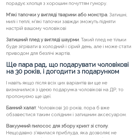
порадує хлопця з хорошим почуттям гумору.
М'які тапочки у вигляді тварини або монстра
. Затишні,
милі і теплі, м'які тапочки завжди зможуть підняти
настрій вашому чоловікові
Затишний плед у вигляді шаурми
. Такий плед не тільки
буде зігрівати в холодний і сірий день, але і може стати
приводом для безлічі жартів.
Ще пара рад, що подарувати чоловікові
на 30 років, і догодити з подарунком
І навіть якщо після всіх цих варіантів ви ще не
визначилися з ідеєю подарунка чоловікові на ДР, то
пропонуємо ще ідеї.
Банний халат
. Чоловікові 30 років, пора б вже
обзавестися таким солідним і затишним аксесуаром.
Вакуумний пилосос для збору крихт зі столу
.
Нещодавно з'явилася приблуда, яка дозволяє не