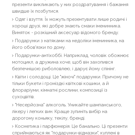
презенти викликають у них роздратування і бажання
швидше їх позбутися.
Одяг і взуття. Їх можуть презентувати лише родичі і
хороші друзі, які добре знають смаки іменинника.
Виняток - розкішний аксесуар відомого бренду.
Подарунки з натяками на недоліки іменинника, на
його обов'язки по дому.
Подарунки-антіхоббі. Наприклад, чоловік обожнює
мотоцикл, а дружина хоче, щоб він захопився
безпечнішою риболовлею, і дарує йому спінінг.
Квіти і солодощі. Це "жіночі" подарунки. Причому не
тільки букети і громіздкі квіткові кошики, а й
флораріуми, кімнатні рослини, композиції із
сухоцвітів.
"Несерйозна" алкоголь. Уникайте шампанського,
лікеру і легких вин. Краще зупиніть вибір на
дорогому коньяку, текілу, бренді.
Косметика і парфюмерія. Це банально. Ці презенти
сприймаються як "подарунки-відмазки", куплені в