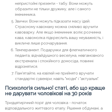
непристойні презенти - табу. Вони можуть
образити не тільки дружину, але і самого
іменинника.
Звички. Вони можуть підказати масу ідей.
Страсному кавоману можна сміливо вручити
кавоварку. Але якщо іменинник воліє розчинна
кава, кавомолка підкреслить вашу неуважність, і
викличе лише розчарування.
Темперамент. Подарунки для флегматичного
педанта, відчайдушного веселуна, невгамовного
екстремала і спокійного домосіда, повинні
відрізнятися.
Пам'ятайте, на ювілей не прийнято вручати
стандартні сувеніри, навіть "модні" і "актуальні".
Психологія сильної статі, або що краще
не дарувати чоловікові на 30 років
Тридцятирічний поріг для чоловіка - початок
відповідального життєвого етапу. Рішення обдумані, а