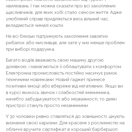
хвилювань. І так можна сказати про всі захоплених
щасливчиків, для яких хобі стало сенсом життя. Адже
улюбленій справі приділяється весь вільний час,
вкладаються чималі кошти.
Не всі близькі підтримують захоплення завзятих
рибалок або мисливців, але зате у них менше проблем
при виборі подарунка.
Багато водіїв вважають свою машину другою
домівкою, і намагаються її облаштувати з комфортом.
Електронна промисловість постійно насичує ринок
технічними новинками. Новий гаджет принесе
позитивні емоції або вбереже від негативних. Якщо ви
в курсі якихось звичок і слабкостей іменинника,
начебто забудькуватості або неуважності, то деякі
пристрої стануть просто незамінними.
У 30 чоловіки ревно ставляться до зовнішності, цінують
визнання своєї харизми. Для красеня з рослинністю на
обличчі вручите сертифікат в хороший барбершоп.