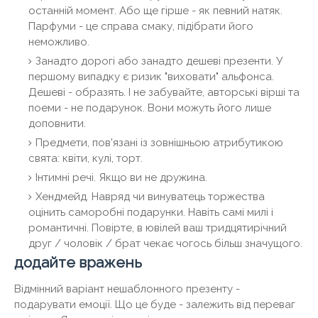
останній момент. Або ще гірше - як певний натяк.
Парфуми - це справа смаку, підібрати його
неможливо.
Занадто дорогі або занадто дешеві презенти. У
першому випадку є ризик "виховати" альфонса.
Дешеві - образять. І не забувайте, авторські вірші та
поеми - не подарунок. Вони можуть його лише
доповнити.
Предмети, пов'язані із зовнішньою атрибутикою
свята: квіти, кулі, торт.
Інтимні речі. Якщо ви не дружина.
Хендмейд. Навряд чи винуватець торжества
оцінить саморобні подарунки. Навіть самі милі і
романтичні. Повірте, в ювілей ваш тридцятирічний
друг / чоловік / брат чекає чогось більш значущого.
додайте вражень
Відмінний варіант нешаблонного презенту -
подарувати емоції. Що це буде - залежить від переваг