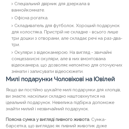
Спеціальний двірник для дзеркала в
ваннойкомнате.
Офісна рогатка.
Складиватель для футболок. Хороший подарунок
для холостяка. Пристрій не складне - всього лише
три дошки з отворами, але складає речі на раз-два-
три.
Окуляри з відеокамерою. На вигляд - звичайні
сонцезахисні окуляри, але в них вмонтована
відеокамера, що дозволяє непомітно для оточуючих
знімати і записувати відеосюжети.
Милі подарунки Чоловікові на Ювілей
Якщо ви постійно шукайте милі подарунки для хлопців,
ви знаєте, наскільки складно наштовхнутися на
ідеальний подарунок. Невелика підбірка допоможе
знайти милий і незвичайний подарунок.
Поясна сумка у вигляді пивного живота
. Сумка-
барсетка, що виглядає як пивний животик дуже