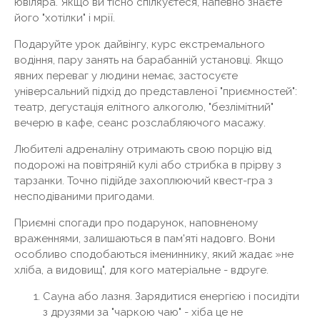
ювіляра. Якщо ви тісно спілкуєтеся, напевно знаєте
його "хотілки" і мрії.
Подаруйте урок дайвінгу, курс екстремального
водіння, пару занять на барабанній установці. Якщо
явних переваг у людини немає, застосуєте
універсальний підхід до представленої "приємностей":
театр, дегустація елітного алкоголю, "безлімітний"
вечерю в кафе, сеанс розслабляючого масажу.
Любителі адреналіну отримають свою порцію від
подорожі на повітряній кулі або стрибка в прірву з
тарзанки. Точно підійде захоплюючий квест-гра з
несподіваними пригодами.
Приємні спогади про подарунок, наповненому
враженнями, залишаються в пам'яті надовго. Вони
особливо сподобаються імениннику, який жадає »не
хліба, а видовищ", для кого матеріальне - вдруге.
Сауна або лазня. Зарядитися енергією і посидіти
з друзями за "чаркою чаю" ​​- хіба це не