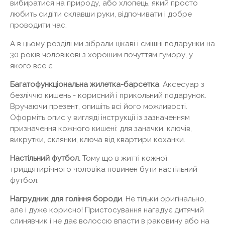
вибиратися на природу, або хлопець, який просто
любить сидіти склавши руки, відпочивати і добре
проводити час.
А в цьому розділі ми зібрали цікаві і смішні подарунки на
30 років чоловікові з хорошим почуттям гумору, у
якого все є.
Багатофункціональна жилетка-барсетка
. Аксесуар з
безліччю кишень - корисний і прикольний подарунок.
Вручаючи презент, опишіть всі його можливості.
Оформіть опис у вигляді інструкції із зазначенням
призначення кожного кишені: для заначки, ключів,
викрутки, склянки, ключа від квартири коханки.
Настільний футбол.
Тому що в житті кожної
тридцятирічного чоловіка повинен бути настільний
футбол.
Нагрудник для гоління бороди
. Не тільки оригінально,
але і дуже корисно! Пристосування нагадує дитячий
слинявчик і не дає волоссю впасти в раковину або на