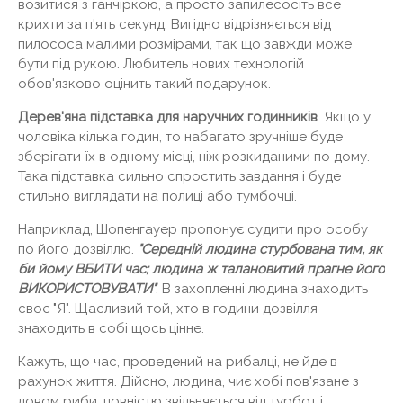
возитися з ганчіркою, а просто запилесосіть все
крихти за п'ять секунд. Вигідно відрізняється від
пилососа малими розмірами, так що завжди може
бути під рукою. Любитель нових технологій
обов'язково оцінить такий подарунок.
Дерев'яна підставка для наручних годинників
. Якщо у
чоловіка кілька годин, то набагато зручніше буде
зберігати їх в одному місці, ніж розкиданими по дому.
Така підставка сильно спростить завдання і буде
стильно виглядати на полиці або тумбочці.
Наприклад, Шопенгауер пропонує судити про особу
по його дозвіллю.
"Середній людина стурбована тим, як
би йому ВБИТИ час; людина ж талановитий прагне його
ВИКОРИСТОВУВАТИ"
. В захопленні людина знаходить
своє "Я". Щасливий той, хто в години дозвілля
знаходить в собі щось цінне.
Кажуть, що час, проведений на рибалці, не йде в
рахунок життя. Дійсно, людина, чиє хобі пов'язане з
ловом риби, повністю звільняється від турбот і