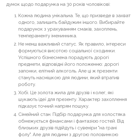
думок щодо подарунка на 30 років чоловікові:
Кожна людина унікальна. Те, що призведе в захват
одного, залишить байдужим іншого. Вибирайте
подарунок з урахуванням смаків, захоплень,
темпераменту іменинника.
Не менш важливий статус. Як правило, інтереси
формуються висотою соціальної сходинки.
Успішного бізнесмена порадують дорогі
предмети, відповідні його положенню: дорогі
запонки, елітний алкоголь. Але ці ж презенти
стануть насмішкою для людини, який втратив
роботу.
Хобі. Це золота жила для друзів і колег, які
шукають ідеї для презенту. Характер захоплення
підказує точний напрям пошуку.
Сімейний стан. Підбір подарунка для холостяка
обмежується фінансами і фантазією гостей. Від
близьких друзів підійдуть і сувеніри "на грані
фолу". Але для людини з другою половинкою