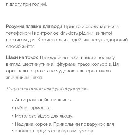
підлогу при голінні.
Розумна пляшка для води
. Пристрій сполучається з
телефоном і контролює кількість рідини, випитої
протягом дня. Корисно для людей, які ведуть здоровий
спосіб життя.
Шахи на трьох
. Це класичні шахи, тільки з полем у
вигляді шестикутника і фігурами трьох кольорів. Ця
оригінальна гра стане чудовою альтернативою
звичайним шахів.
Додаткові оригінальні ідеї подарунків:
Антигравітаційна машинка.
губна гармошка.
Металеве відро для льоду.
Надувна корона. Прикольний подарунок для
чоловіка-нарциса з почуттям гумору.