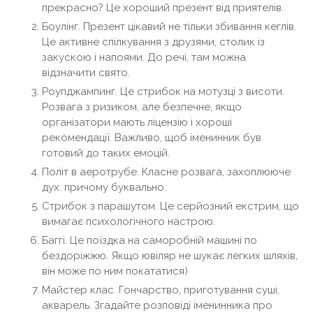
прекрасно? Це хороший презент від приятелів.
Боулінг. Презент цікавий не тільки збивання кеглів.
Це активне спілкування з друзями, столик із
закускою і напоями. До речі, там можна
відзначити свято.
Роупджампинг. Це стрибок на мотузці з висоти.
Розвага з ризиком, але безпечне, якщо
організатори мають ліцензію і хороші
рекомендації. Важливо, щоб іменинник був
готовий до таких емоцій.
Політ в аеротрубе. Класне розвага, захоплююче
дух. причому буквально.
Стрибок з парашутом. Це серйозний екстрим, що
вимагає психологічного настрою.
Баггі. Це поїздка на саморобній машині по
бездоріжжю. Якщо ювіляр не шукає легких шляхів,
він може по ним покататися)
Майстер клас. Гончарство, приготування суші,
акварель. Згадайте розповіді іменинника про