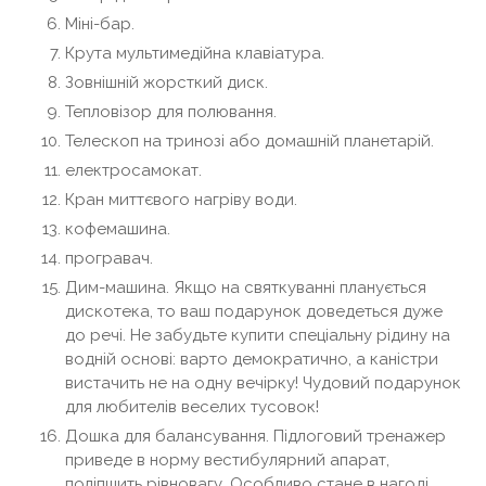
Міні-бар.
Крута мультимедійна клавіатура.
Зовнішній жорсткий диск.
Тепловізор для полювання.
Телескоп на тринозі або домашній планетарій.
електросамокат.
Кран миттєвого нагріву води.
кофемашина.
програвач.
Дим-машина. Якщо на святкуванні планується
дискотека, то ваш подарунок доведеться дуже
до речі. Не забудьте купити спеціальну рідину на
водній основі: варто демократично, а каністри
вистачить не на одну вечірку! Чудовий подарунок
для любителів веселих тусовок!
Дошка для балансування. Підлоговий тренажер
приведе в норму вестибулярний апарат,
поліпшить рівновагу. Особливо стане в нагоді