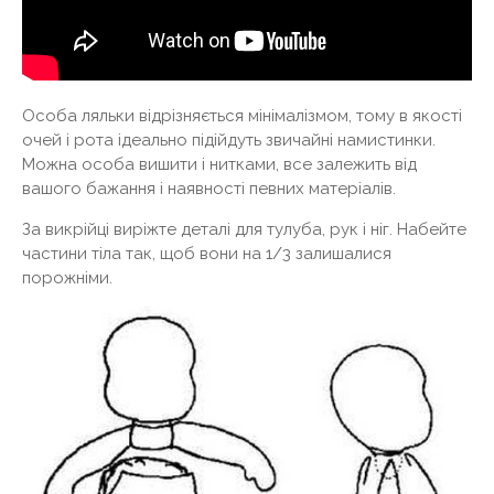
Особа ляльки відрізняється мінімалізмом, тому в якості
очей і рота ідеально підійдуть звичайні намистинки.
Можна особа вишити і нитками, все залежить від
вашого бажання і наявності певних матеріалів.
За викрійці виріжте деталі для тулуба, рук і ніг. Набейте
частини тіла так, щоб вони на 1/3 залишалися
порожніми.