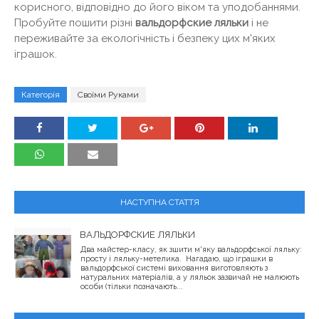
корисного, відповідно до його віком та уподобаннями.
Пробуйте пошити різні
вальдорфские ляльки
і не
переживайте за екологічність і безпеку цих м'яких
іграшок.
Категорія
Своїми Руками
НАСТУПНА СТАТТЯ
ВАЛЬДОРФСКИЕ ЛЯЛЬКИ
Два майстер-класу, як зшити м'яку вальдорфської ляльку:
просту і ляльку-метелика. Нагадаю, що іграшки в
вальдорфської системі виховання виготовляють з
натуральних матеріалів, а у ляльок зазвичай не малюють
особи (тільки позначають...