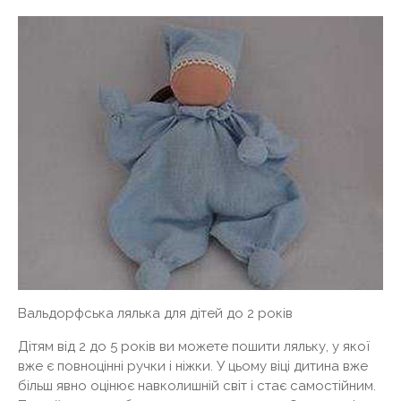
Вальдорфська лялька для дітей до 2 років
Дітям від 2 до 5 років ви можете пошити ляльку, у якої
вже є повноцінні ручки і ніжки. У цьому віці дитина вже
більш явно оцінює навколишній світ і стає самостійним.