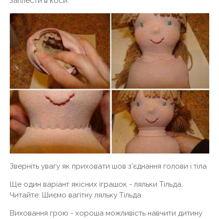
заплести в коси.
Зверніть увагу як приховати шов з'єднання голови і тіла
Ще один варіант якісних іграшок - ляльки Тільда.
Читайте: Шиємо вагітну ляльку Тільда
Виховання грою - хороша можливість навчити дитину