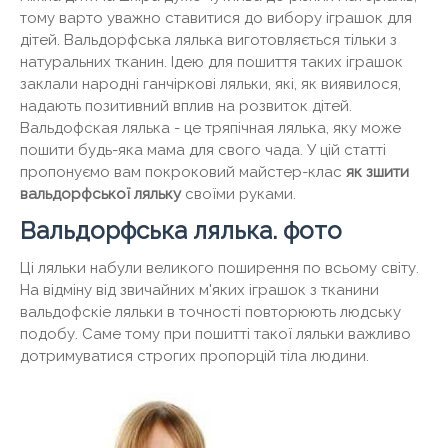
тому варто уважно ставитися до вибору іграшок для
дітей. Вальдорфська лялька виготовляється тільки з
натуральних тканин. Ідею для пошиття таких іграшок
заклали народні ганчіркові ляльки, які, як виявилося,
надають позитивний вплив на розвиток дітей.
Вальдофская лялька - це тряпічная лялька, яку може
пошити будь-яка мама для свого чада. У цій статті
пропонуємо вам покроковий майстер-клас
як зшити
вальдорфської ляльку
своїми руками.
Вальдорфська лялька. фото
Ці ляльки набули великого поширення по всьому світу.
На відміну від звичайних м'яких іграшок з тканини
вальдофскіе ляльки в точності повторюють людську
подобу. Саме тому при пошитті такої ляльки важливо
дотримуватися строгих пропорцій тіла людини.