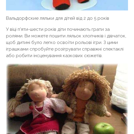
Вальдорфские ляльки для дітей від 2 до 5 років
У віці п'яти-шести років діти починають грати за
ролями. Ви можете пошити ляльок хлопчиків і дівчаток,
щоб дитині було легко освоїти рольові ігри. З цими
іграшками спробуйте розігрувати справжні спектаклі
або робити інсценування казкових сюжетів.