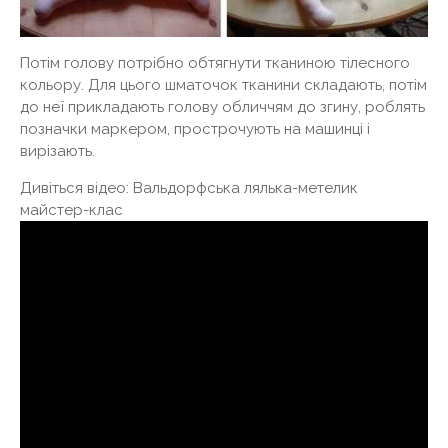
Потім голову потрібно обтягнути тканиною тілесного
кольору. Для цього шматочок тканини складають, потім
до неї прикладають голову обличчям до згину, роблять
позначки маркером, прострочують на машинці і
вирізають.
Дивіться відео: Вальдорфська лялька-метелик
майстер-клас