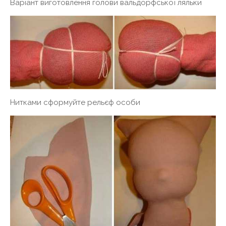
Варіант виготовлення голови вальдорфської ляльки
Нитками сформуйте рельєф особи