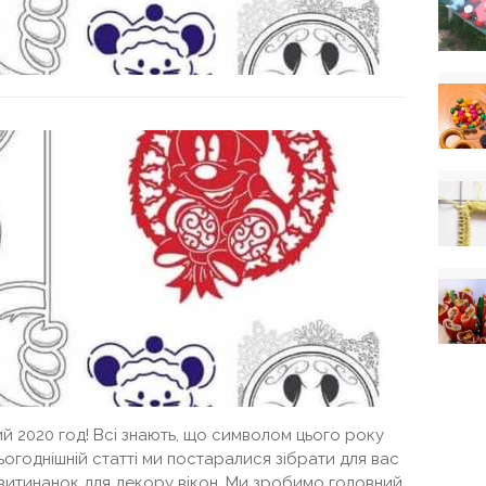
й 2020 год! Всі знають, що символом цього року
ьогоднішній статті ми постаралися зібрати для вас
 витинанок для декору вікон. Ми зробимо головний