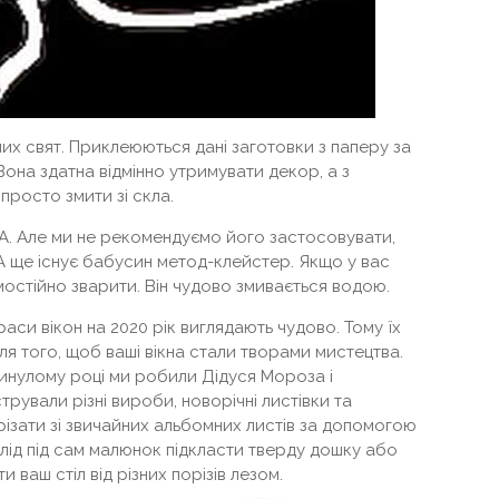
них свят. Приклеюються дані заготовки з паперу за
она здатна відмінно утримувати декор, а з
просто змити зі скла.
А. Але ми не рекомендуємо його застосовувати,
 А ще існує бабусин метод-клейстер. Якщо у вас
остійно зварити. Він чудово змивається водою.
аси вікон на 2020 рік виглядають чудово. Тому їх
я того, щоб ваші вікна стали творами мистецтва.
минулому році ми робили Дідуся Мороза і
рували різні вироби, новорічні листівки та
різати зі звичайних альбомних листів за допомогою
слід під сам малюнок підкласти тверду дошку або
 ваш стіл від різних порізів лезом.