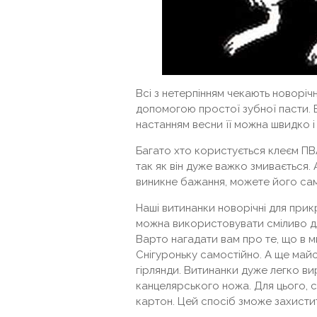
Всі з нетерпінням чекають новоріч
допомогою простої зубної пасти. В
настанням весни її можна швидко і 
Багато хто користується клеєм ПВ
так як він дуже важко змивається.
виникне бажання, можете його сам
Наші витинанки новорічні для прикр
можна використовувати сміливо дл
Варто нагадати вам про те, що в 
Снігуроньку самостійно. А ще майст
гірлянди. Витинанки дуже легко ви
канцелярського ножа. Для цього, 
картон. Цей спосіб зможе захистити