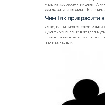
упор на зображенні мишенят. А нижч
для декорування скла. Ще деякими 
Чим і як прикрасити 
Отже, тут ви зможете знайти
витин
Досить оригінально виглядатимуть 
коли в кімнаті включений світло. З
піднімає настрій.