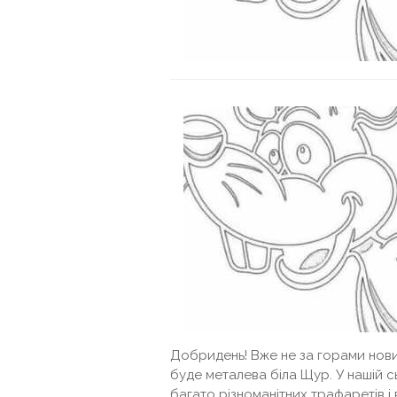
Добридень! Вже не за горами нови
буде металева біла Щур. У нашій с
багато різноманітних трафаретів і