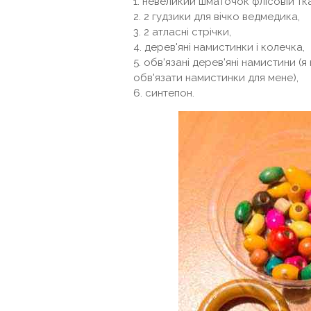
1. невеликий шматочок флісовій тка
2. 2 гудзики для вічко ведмедика,
3. 2 атласні стрічки,
4. дерев'яні намистинки і колечка,
5. обв'язані дерев'яні намистини (
обв'язати намистинки для мене),
6. синтепон.