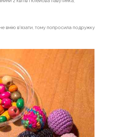
нини 2 квітів і клейова павутинка,
я не вмію в'язати, тому попросила подружку