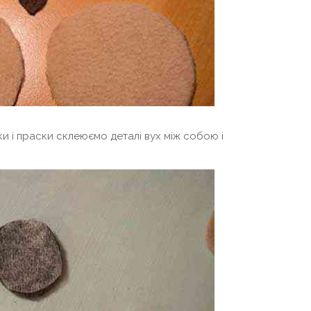
и і праски склеюємо деталі вух між собою і