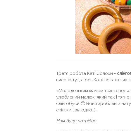
Третя робота Каті Солохи -
слінг
писала тут, а ось Катя покаже, як
«Молоденьким мамам теж хочеться 
улюблений малюк, який так і тягне
слінгобуси 🙂 Вони зроблені з нату
скільки завгодно :).
Нам буде потрібно: