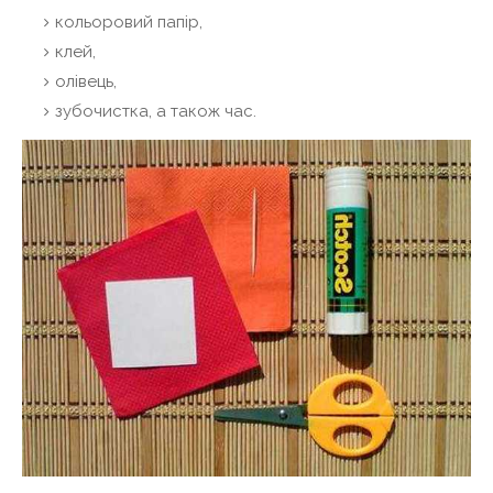
кольоровий папір,
клей,
олівець,
зубочистка, а також час.