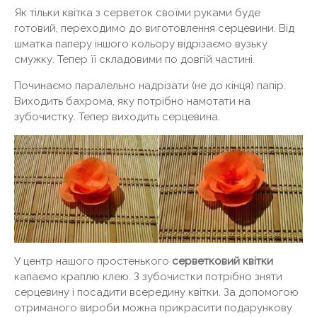
Як тільки квітка з серветок своїми руками буде
готовий, переходимо до виготовлення серцевини. Від
шматка паперу іншого кольору відрізаємо вузьку
смужку. Тепер її складовими по довгій частині.
Починаємо паралельно надрізати (не до кінця) папір.
Виходить бахрома, яку потрібно намотати на
зубочистку. Тепер виходить серцевина.
У центр нашого простенького
серветковий квітки
капаємо краплю клею. З зубочистки потрібно зняти
серцевину і посадити всередину квітки. За допомогою
отриманого вироби можна прикрасити подарункову