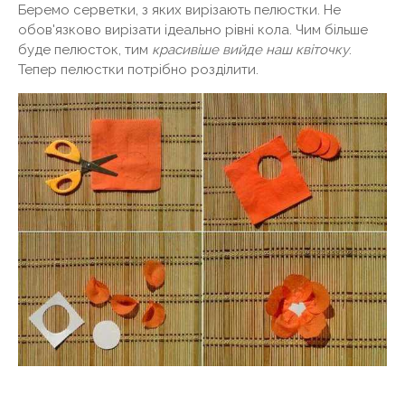
Беремо серветки, з яких вирізають пелюстки. Не
обов'язково вирізати ідеально рівні кола. Чим більше
буде пелюсток, тим
красивіше вийде наш квіточку
.
Тепер пелюстки потрібно розділити.