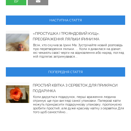
НАСТУПНА СТАТТЯ
«ПРОСТУШКА І ТРОЯНДОВИЙ КУЩ».
ПРЕОБРАЖЕННЯ ЛЯЛЬКИ ІРИНИ МА
Всім, хто скучив за Ірині Ма: Зустрічайте новий розповідь
про перетворення ляльки. ... Коли я дивилася на дівчат,
які чекають своєї черги на відновлення або наряд, погляд
мій підлягає затримувався...
ПОПЕРЕДНЯ СТАТТЯ
ПРОСТИЙ КВІТКА З СЕРВЕТОК ДЛЯ ПРИКРАСИ
ПОДАРУНКА
Коли дарується подарунок, перші враження людина
отримує ще при вигляді самої упаковки. Паперові квіти
можуть прикрасити подарункову упаковку, пропонуємо
зробити простий, але дуже красиву квітку з серветки.Для
того щоб самостійно...