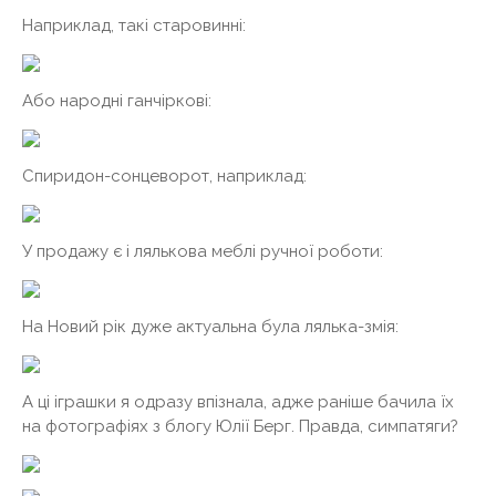
Наприклад, такі старовинні:
Або народні ганчіркові:
Спиридон-сонцеворот, наприклад:
У продажу є і лялькова меблі ручної роботи:
На Новий рік дуже актуальна була лялька-змія:
А ці іграшки я одразу впізнала, адже раніше бачила їх
на фотографіях з блогу Юлії Берг. Правда, симпатяги?