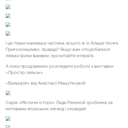
І це тільки маленька частина, всього ж їх більше тисячі.
Приголомшливо, правда? Якщо вам сподобалися
ляльки Ірини Іванівни, прочитайте інтерв'ю.
А поки продовжимо розглядати роботи з виставки
«Простір ляльок».
«Валькірія» від Анастасії Машутіковой:
Серія «Містичні історії» Лади Репиной зроблена за
мотивами японських легенд і оповідей.