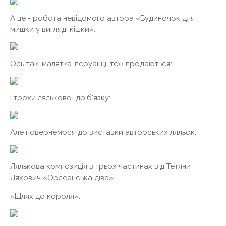
А це - робота невідомого автора «Будиночок для
мишки у вигляді кішки».
Ось такі малятка-перуанці, теж продаються:
І трохи лялькової дріб'язку:
Але повернемося до виставки авторських ляльок.
Лялькова композиція в трьох частинах від Тетяни
Ляхович «Орлеанська діва».
«Шлях до короля»: