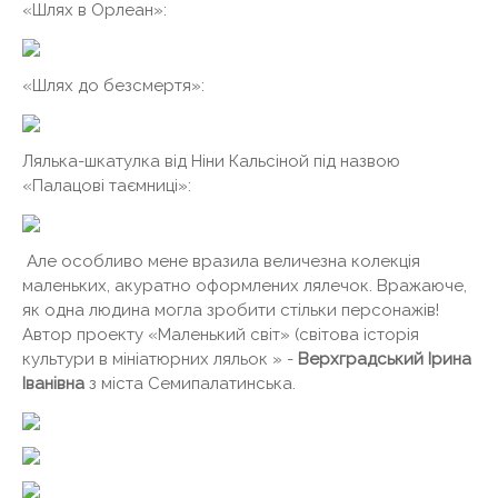
«Шлях в Орлеан»:
«Шлях до безсмертя»:
Лялька-шкатулка від Ніни Кальсіной під назвою
«Палацові таємниці»:
Але особливо мене вразила величезна колекція
маленьких, акуратно оформлених лялечок. Вражаюче,
як одна людина могла зробити стільки персонажів!
Автор проекту «Маленький світ» (світова історія
культури в мініатюрних ляльок » -
Верхградський Ірина
Іванівна
з міста Семипалатинська.