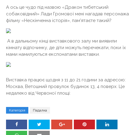
А ось це чудо під назвою «Дракон тибетський
собаковідний» Лади Громової мені нагадав персонажа
фільму «Нескінченна історія», пам'ятаєте такий?
А в дальньому кінці виставкового залу ми виявили
кімнату відпочинку, де діти можуть перечекати, поки їх
мами намилуються експонатами виставки.
Виставка працює щодня з 11 до 21 години за адресою:
Москва, Ветошний провулок будинок 13, 4 поверх. Це
недалеко від Червоної площі:
Категорія
Падалка