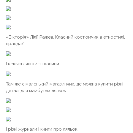
«Вікторія» Лілії Ражев. Класний костюмчик в етностилі,
правда?
І всілякі ляльки з тканини:
Там же є маленький магазинчик, де можна купити різні
деталі для майбутніх ляльок:
І різні журнали і книги про ляльок.