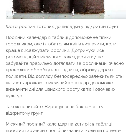
Фото рослин, готових до висадки у відкритий грунт
Посівний календар в таблиці допоможе не тільки
городникам, але і любителям квітів визначити, коли
краще висаджувати рослини. Дотримуючись
рекомендацій з місячного календаря 2017, не
забувайте правильно доглядати за рослинами, вчасно
проводити обробку від шкідників, обрізку дерев і
поливати. Від догляду безпосередньо залежить якість і
кількість врожаю, а місячний календар допоможе
визначити дні для швидкого росту квітів і овочевих
культур.
Також почитайте: Вирощування баклажанів у
відкритому ґрунті
Місячний посівний календар на 2017 рік в таблиці -
простий і зручний спосіб визначити, коли ви почнете